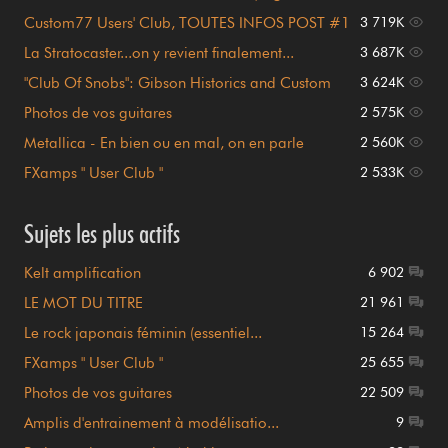
page 1)
Custom77 Users' Club, TOUTES INFOS POST #1
3 719K
!!!
La Stratocaster...on y revient finalement...
3 687K
"Club Of Snobs": Gibson Historics and Custom
3 624K
Shop
Photos de vos guitares
2 575K
Metallica - En bien ou en mal, on en parle
2 560K
FXamps " User Club "
2 533K
Sujets les plus actifs
Kelt amplification
6 902
LE MOT DU TITRE
21 961
Le rock japonais féminin (essentiel...
15 264
FXamps " User Club "
25 655
Photos de vos guitares
22 509
Amplis d'entrainement à modélisatio...
9