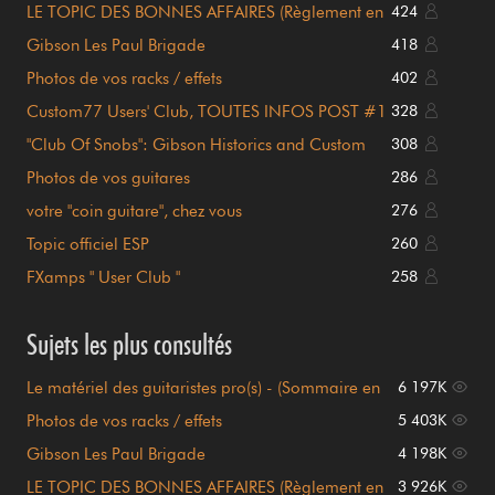
LE TOPIC DES BONNES AFFAIRES (Règlement en
424
page 1)
Gibson Les Paul Brigade
418
Photos de vos racks / effets
402
Custom77 Users' Club, TOUTES INFOS POST #1
328
!!!
"Club Of Snobs": Gibson Historics and Custom
308
Shop
Photos de vos guitares
286
votre "coin guitare", chez vous
276
Topic officiel ESP
260
FXamps " User Club "
258
Sujets les plus consultés
Le matériel des guitaristes pro(s) - (Sommaire en
6 197K
page 1)
Photos de vos racks / effets
5 403K
Gibson Les Paul Brigade
4 198K
LE TOPIC DES BONNES AFFAIRES (Règlement en
3 926K