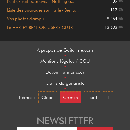
Petit extrait pour avis – Nothing e...
39
Liste des upgrades sur Harley Bento...
117
Vos photos d'ampli...
9 264
Le HARLEY BENTON USER'S CLUB
13 603
A propos de Guitariste.com
•
Mentions légales / CGU
•
Devenir annonceur
•
Outils du guitariste
•
Thèmes :
Clean
Crunch
Lead
+
NEWS
LETTER