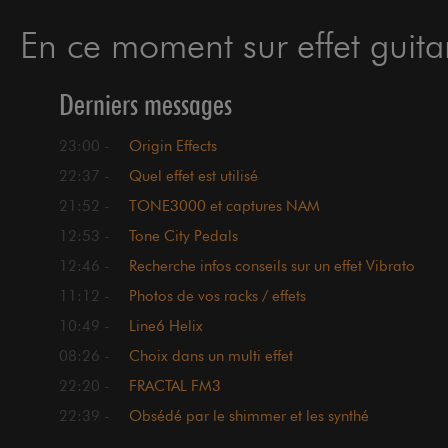
En ce moment sur effet guitar
Derniers messages
23:00 -
Origin Effects
22:37 -
Quel effet est utilisé
21:52 -
TONE3000 et captures NAM
12:53 -
Tone City Pedals
12:46 -
Recherche infos conseils sur un effet Vibrato
+ Reverb
11:12 -
Photos de vos racks / effets
10:49 -
Line6 Helix
08:26 -
Choix dans un multi effet
22:20 -
FRACTAL FM3
22:39 -
Obsédé par le shimmer et les synthé