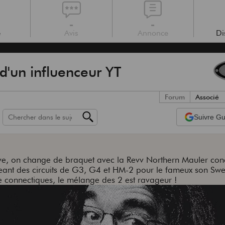
-
-
e
Avis
Annonce
Di
d'un influenceur YT
Forum
Associé
Suivre
Gui
ive, on change de braquet avec la Revv Northern Mauler co
eant des circuits de G3, G4 et HM-2 pour le fameux son Swe
e connectiques, le mélange des 2 est ravageur !