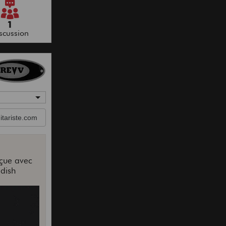
1
scussion
tariste.com
nçue avec
dish