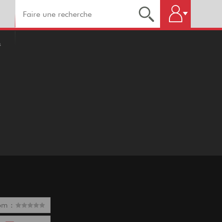
s
om :