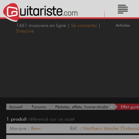
Articles
1461 musiciens en ligne |
Se connecter
|
S'inscrire
Effet guit
Accueil
Forums
Pédales, effets, home-studio
1 produit
référencé sur ce sujet
Marque :
Revv
Réf. :
Northern Mauler Distorsi