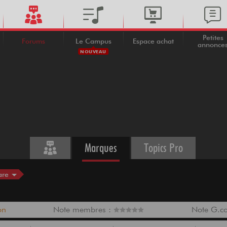
Petites
Forums
Le Campus
Espace achat
annonce
NOUVEAU
Marques
Topics Pro
are
on
Note membres :
Note G.c