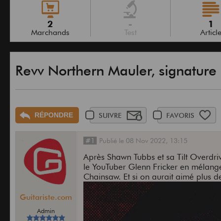
2
-
1
Marchands
Test
Articl
Revv Northern Mauler, signature 
RÉPONDRE
SUIVRE
FAVORIS
#1
Publié
le
08 Nov 2022,
13:15
Après Shawn Tubbs et sa Tilt Overdr
le YouTuber Glenn Fricker en mélang
Chainsaw. Et si on aurait aimé plus d
Guitariste.com
Admin