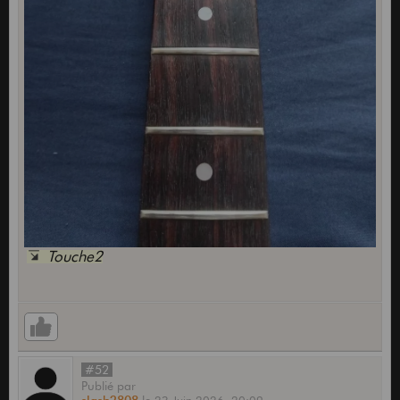
Touche2
#52
Publié
par