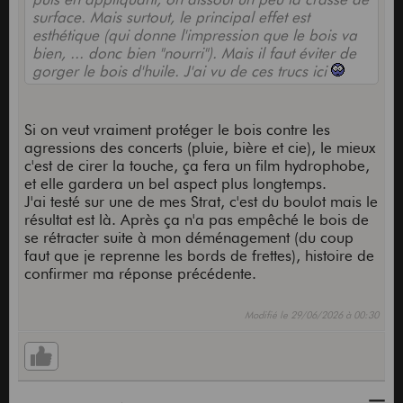
surface. Mais surtout, le principal effet est
esthétique (qui donne l'impression que le bois va
bien, ... donc bien "nourri"). Mais il faut éviter de
gorger le bois d'huile. J'ai vu de ces trucs ici
Si on veut vraiment protéger le bois contre les
agressions des concerts (pluie, bière et cie), le mieux
c'est de cirer la touche, ça fera un film hydrophobe,
et elle gardera un bel aspect plus longtemps.
J'ai testé sur une de mes Strat, c'est du boulot mais le
résultat est là. Après ça n'a pas empêché le bois de
se rétracter suite à mon déménagement (du coup
faut que je reprenne les bords de frettes), histoire de
confirmer ma réponse précédente.
Modifié le 29/06/2026 à 00:30