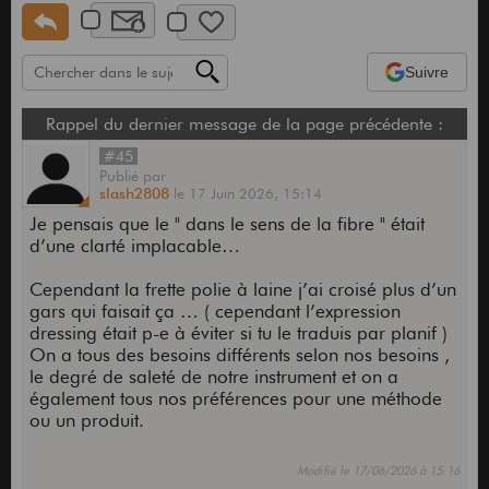
Suivre
Rappel du dernier message de la page précédente :
#45
Publié
par
slash2808
le
17 Juin 2026,
15:14
Je pensais que le " dans le sens de la fibre " était
d’une clarté implacable…
Cependant la frette polie à laine j’ai croisé plus d’un
gars qui faisait ça … ( cependant l’expression
dressing était p-e à éviter si tu le traduis par planif )
On a tous des besoins différents selon nos besoins ,
le degré de saleté de notre instrument et on a
également tous nos préférences pour une méthode
ou un produit.
Modifié le 17/06/2026 à 15:16