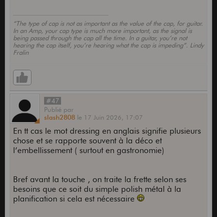
“The type of cap is not as important as the value of the cap, for guitar.
In an Amp, your cap type is much more important, as the signal is
being passed through the cap all the time. In a guitar, you’re not
hearing the cap itself, you’re hearing what the cap is impeding”. Lindy
Fralin
#47
Publié
par
slash2808
le
17 Juin 2026,
17:07
En tt cas le mot dressing en anglais signifie plusieurs
chose et se rapporte souvent à la déco et
l’embellissement ( surtout en gastronomie)
Bref avant la touche , on traite la frette selon ses
besoins que ce soit du simple polish métal à la
planification si cela est nécessaire