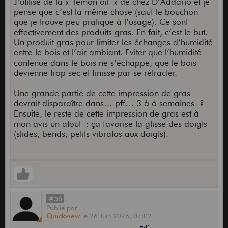
J’utilise de la « lemon oil » de chez D’Addario et je
pense que c’est la même chose (sauf le bouchon
que je trouve peu pratique à l’usage). Ce sont
effectivement des produits gras. En fait, c’est le but.
Un produit gras pour limiter les échanges d’humidité
entre le bois et l’air ambiant. Eviter que l’humidité
contenue dans le bois ne s’échappe, que le bois
devienne trop sec et finisse par se rétracter.
Une grande partie de cette impression de gras
devrait disparaître dans… pff… 3 à 6 semaines ?
Ensuite, le reste de cette impression de gras est à
mon avis un atout : ça favorise la glisse des doigts
(slides, bends, petits vibratos aux doigts).
#56
Publié
par
Quickview
le
26 Juin 2026,
07:02