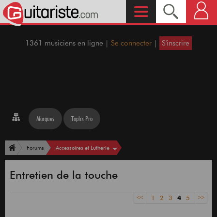
1361 musiciens en ligne |
Se connecter
|
S'inscrire
Marques
Topics Pro
Accessoires et Lutherie
Forums
Entretien de la touche
<<
1
2
3
4
5
>>