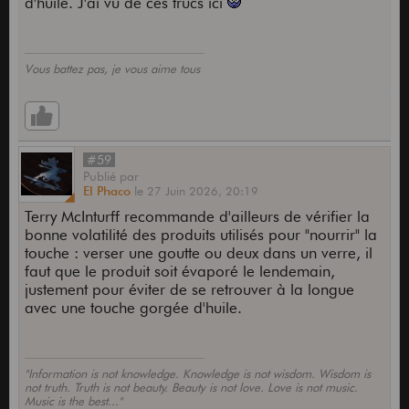
d'huile. J'ai vu de ces trucs ici
Vous battez pas, je vous aime tous
#59
Publié
par
El Phaco
le
27 Juin 2026,
20:19
Terry McInturff recommande d'ailleurs de vérifier la
bonne volatilité des produits utilisés pour "nourrir" la
touche : verser une goutte ou deux dans un verre, il
faut que le produit soit évaporé le lendemain,
justement pour éviter de se retrouver à la longue
avec une touche gorgée d'huile.
"Information is not knowledge. Knowledge is not wisdom. Wisdom is
not truth. Truth is not beauty. Beauty is not love. Love is not music.
Music is the best..."