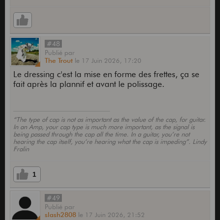
#48
Publié
par
The Trout
le
17 Juin 2026,
17:20
Le dressing c'est la mise en forme des frettes, ça se
fait après la plannif et avant le polissage.
“The type of cap is not as important as the value of the cap, for guitar.
In an Amp, your cap type is much more important, as the signal is
being passed through the cap all the time. In a guitar, you’re not
hearing the cap itself, you’re hearing what the cap is impeding”. Lindy
Fralin
1
#49
Publié
par
slash2808
le
17 Juin 2026,
21:52