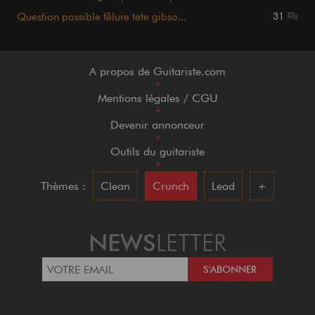
Question possible fêlure tete gibso...
31
A propos de Guitariste.com
•
Mentions légales / CGU
•
Devenir annonceur
•
Outils du guitariste
•
Thèmes :
Clean
Crunch
Lead
+
NEWS
LETTER