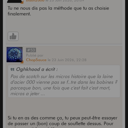
slash2808
le
23 Juin 2026,
20:09
Tu ne nous dis pas la méthode que tu as choisie
finalement.
#53
Publié
par
ChopSauce
le
23 Juin 2026,
22:28
Oghkhood a écrit :
Pas de scotch sur les micros histoire que la laine
d'acier 000 vienne pas se f..tre dans les bobines ?
parceque bon, une fois que c'est fait c'est mort,
micros a jeter ...
Si tu en as des comme ça, tu peux peut-être essayer
de passer un (bon) coup de souflette dessus. Pour