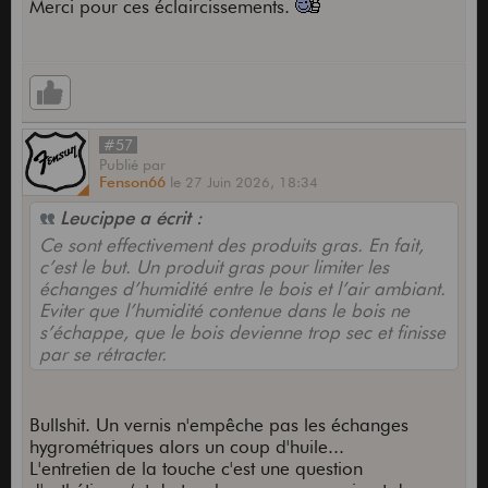
Merci pour ces éclaircissements.
#57
Publié
par
Fenson66
le
27 Juin 2026,
18:34
Leucippe a écrit :
Ce sont effectivement des produits gras. En fait,
c’est le but. Un produit gras pour limiter les
échanges d’humidité entre le bois et l’air ambiant.
Eviter que l’humidité contenue dans le bois ne
s’échappe, que le bois devienne trop sec et finisse
par se rétracter.
Bullshit. Un vernis n'empêche pas les échanges
hygrométriques alors un coup d'huile...
L'entretien de la touche c'est une question