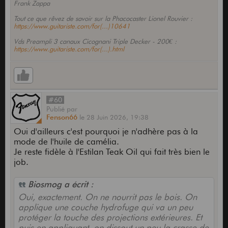
Frank Zappa
Tout ce que rêvez de savoir sur la Phacocaster Lionel Rouvier :
https://www.guitariste.com/for(...)10641
Vds Preampli 3 canaux Cicognani Triple Decker - 200€ :
https://www.guitariste.com/for(...).html
#60
Publié
par
Fenson66
le
28 Juin 2026,
19:38
Oui d'ailleurs c'est pourquoi je n'adhère pas à la
mode de l'huile de camélia.
Je reste fidèle à l'Estilan Teak Oil qui fait très bien le
job.
Biosmog a écrit :
Oui, exactement. On ne nourrit pas le bois. On
applique une couche hydrofuge qui va un peu
protéger la touche des projections extérieures. Et
puis en appliquant, on dissout un peu la crasse de