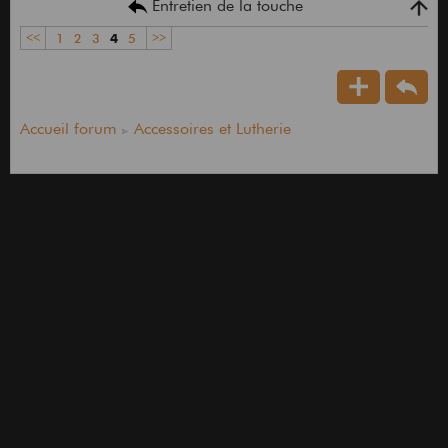
Entretien de la touche
<<
1
2
3
4
5
>>
Accueil forum
Accessoires et Lutherie