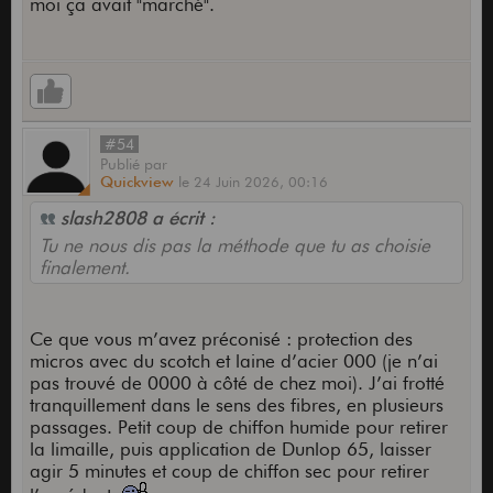
moi ça avait "marché".
#54
Publié
par
Quickview
le
24 Juin 2026,
00:16
slash2808 a écrit :
Tu ne nous dis pas la méthode que tu as choisie
finalement.
Ce que vous m’avez préconisé : protection des
micros avec du scotch et laine d’acier 000 (je n’ai
pas trouvé de 0000 à côté de chez moi). J’ai frotté
tranquillement dans le sens des fibres, en plusieurs
passages. Petit coup de chiffon humide pour retirer
la limaille, puis application de Dunlop 65, laisser
agir 5 minutes et coup de chiffon sec pour retirer