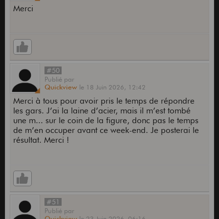
Merci
#50
Publié
par
Quickview
le
18 Juin 2026,
12:42
Merci à tous pour avoir pris le temps de répondre
les gars. J’ai la laine d’acier, mais il m’est tombé
une m... sur le coin de la figure, donc pas le temps
de m’en occuper avant ce week-end. Je posterai le
résultat. Merci !
#51
Publié
par
Quickview
le
23 Juin 2026,
06:16