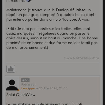
l’excédent.
Maintenant, je trouve que le Dunlop 65 laisse un
dépôt un peu gras comparé à d’autres huiles dont
j’ai entendu parler dans un tuto Youtube. À voir...
(Edit : Je n’ai pas insisté sur les frettes, elles sont
assez marquées, irrégulières quand on passe le
doigt dessus, surtout en haut du manche. Une bonne
planimétrie en bonne et due forme ne leur ferait pas
de mal prochainement.)
Modifié le 24/06/2026 à 00:58
#55
Publié
par
Leucippe
le
25 Juin 2026,
21:53
Salut QiuickView
Le résultat me semble vraiment bon. Un joli