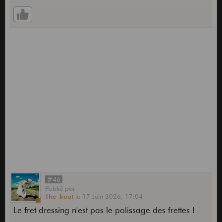
#46
Publié
par
The Trout
le
17 Juin 2026,
17:04
Le fret dressing n'est pas le polissage des frettes !