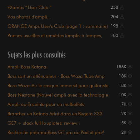
FXamps " User Club "
258
Vos photos d'ampli...
204
ORANGE Amps User's Club (page 1 : sommaire)
198
Pannes usuelles et remèdes (amplis à lampes,
180
liste page 1)
Sujets les plus consultés
Ampli Boss Katana
186K
Boss sort un atténuateur - Boss Waza Tube Amp
18K
expander
Boss Waza-Air le casque immersif pour guitariste
18K
Boss Nextone (Nouvel ampli avec la technologie
10K
Tube Logic)
Ampli ou Enceinte pour un multieffets
7K
Brancher un Katana Artist dans un Bugera 333
2K
GE7 + stack full loupiotes: review !
5K
Recherche préamp:Boss GT pro ou Pod xt pro?
2K
ou autre?