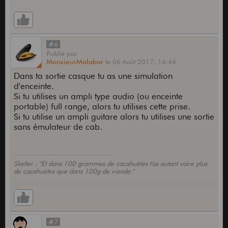
#6
Publié
par
MonsieurMalabar
le
06 Août 2017,
16:44
Dans ta sortie casque tu as une simulation
d'enceinte.
Si tu utilises un ampli type audio (ou enceinte
portable) full range, alors tu utilises cette prise.
Si tu utilise un ampli guitare alors tu utilises une sortie
sans émulateur de cab.
Skelter : "Et dans 100 grammes de cacahuètes t'as autant voire plus
de cacahuètes que dans 100g de viande."
#7