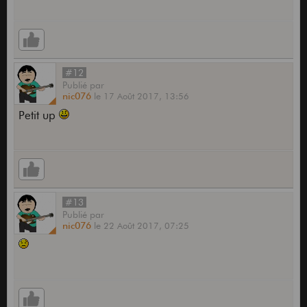
#12
Publié
par
nic076
le
17 Août 2017,
13:56
Petit up
#13
Publié
par
nic076
le
22 Août 2017,
07:25