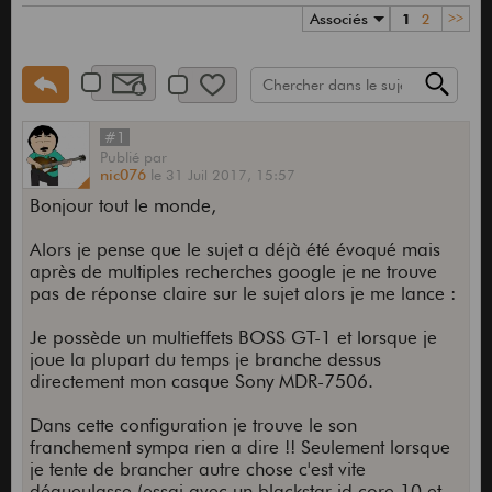
Associés
1
2
>>
#1
Publié
par
nic076
le
31 Juil 2017,
15:57
Bonjour tout le monde,
Alors je pense que le sujet a déjà été évoqué mais
après de multiples recherches google je ne trouve
pas de réponse claire sur le sujet alors je me lance :
Je possède un multieffets BOSS GT-1 et lorsque je
joue la plupart du temps je branche dessus
directement mon casque Sony MDR-7506.
Dans cette configuration je trouve le son
franchement sympa rien a dire !! Seulement lorsque
je tente de brancher autre chose c'est vite
dégueulasse (essai avec un blackstar id core 10 et