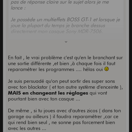
pas de réponse claire sur le sujet alors je me
lance :
Je possède un multieffets BOSS GT-1 et lorsque je
joue la plupart du temps je branche dessus
directement mon casque Sony MDR-7506.
Dans cette configuration je trouve le son
franchement sympa rien a dire !!
Seulement
lorsque je tente de brancher autre chose
En fait , le vrai problème c'est qu'en le branchant sur
c'est vite dégueulasse (essai avec un
une sortie différente ,et bien ,à chaque fois il faut
blackstar id core 10 et avev des petites
reparamétrer les programmes .... hélas oui
enceintes portables ce qui n'est surement
pas adapté)...
alors je cherche une solution pour
Je suis persuadé qu'on peut sortir des super sons
avoir le meilleur son possible avec un budget
avec ton blackstar ( et ton autre système d'enceinte ),
d'environ 150/200 euros.
MAIS en changeant les réglages
qui vont
pourtant bien avec ton casque ...
Si vous pouvez m'aiguiller merci d'avance !
De même , si tu joues avec d'autres zicos ( dans ton
garage ou ailleurs ) il faudra reparamétrer ,car ce
qui rend bien seul , ne sonne pas forcement bien
avec les autres ...