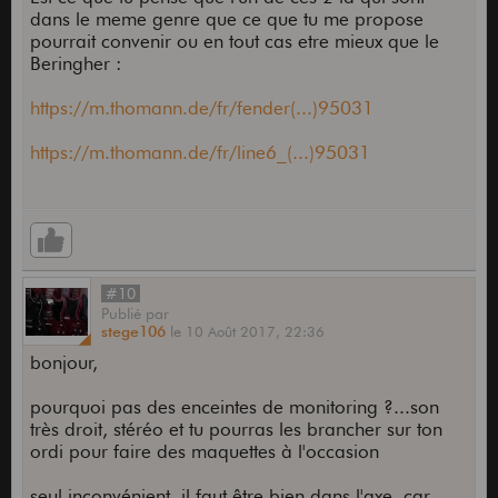
dans le meme genre que ce que tu me propose
pourrait convenir ou en tout cas etre mieux que le
Beringher :
https://m.thomann.de/fr/fender(...)95031
https://m.thomann.de/fr/line6_(...)95031
#10
Publié
par
stege106
le
10 Août 2017,
22:36
bonjour,
pourquoi pas des enceintes de monitoring ?...son
très droit, stéréo et tu pourras les brancher sur ton
ordi pour faire des maquettes à l'occasion
seul inconvénient, il faut être bien dans l'axe, car