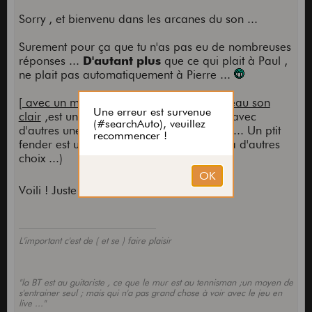
Sorry , et bienvenu dans les arcanes du son ...
Surement pour ça que tu n'as pas eu de nombreuses
réponses ...
D'autant plus
que ce qui plait à Paul ,
ne plait pas automatiquement à Pierre ...
[
avec un multi , un petit ampli avec un beau son
clair
,est une bonne solution , pour jouer avec
d'autres une 15aine de W , c'est suffisant ... Un ptit
fender est une option correcte , mais il y a d'autres
choix ...)
Voili ! Juste AMHA
L'important c'est de ( et se ) faire plaisir
"la BT est au guitariste , ce que le mur est au tennisman ;un moyen de
s'entrainer seul ; mais qui n'a pas grand chose à voir avec le jeu en
live ..."