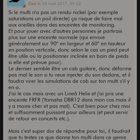
Gzii
le
23 Août 2017,
09:52
Si le multi n'a pas un rendu nickel (par exemple
saturations un poil directe) ça risque de faire mal
aux oreilles dans des enceintes de monitoring.
Et pour jouer avec d'autres personnes je partirais
plus sur une enceinte normale (qui envoie
généralement sur 90° en largeur et 60° en hauteur
en position verticale, donc selon le cas un pied peut
être utile ou la positionner inclinée en bain de pieds
si elle est prévue pour).
Le dernier semble être un cab guitare, donc déforme
pas mal le son si tu veux injecter du son dedans, et il
faudra virer les simulations de cab sur ton multi s'il y
en a.
J'ai le cas mais avec un Line6 Helix et j'ai pris une
enceinte FRFR (Yamaha DBR12 dans mon cas mais il
y a moins cher et pas mal). C'est bien pour chez moi
et suffisamment puissant pour ailleurs (et peut servir
de retour en concerts etc.).
Mais c'est super dur de répondre pour toi, il faudrait
que tu testes ce que donne ton multi dans ce genre