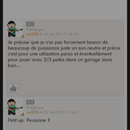
#2
Publié
par
nic076
le
31 Juil 2017,
16:16
Je précise que je n'ai pas forcement besoin de
beaucoup de puissance juste un son neutre et précis
c'est pour une utilisation perso et éventuellement
pour jouer avec 2/3 potes dans un garage donc
bon...
#3
Publié
par
nic076
le
02 Août 2017,
08:11
Petit up. Personne ?