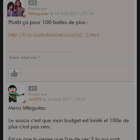
#8
Publié
par
littleguitar
le
10 Août 2017,
21:16
Plutôt ça pour 100 balles de plus :
http://fr.m.audiofanzine.com/a(...).html
Tubes, what else !
#9
Publié
par
nic076
le
10 Août 2017,
22:01
Merci littleguitar.
Le soucis c'est que mon budget est limité et 100e de
plus c'est pas rien.
Est ce que tu pense que l'un de ces 2 la qui sont