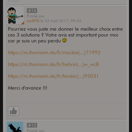
#14
Publié
par
nic076
le
23 Août 2017,
09:42
Pourriez vous juste me donner le meilleur choix entre
ces 3 solutions ? Votre avis est important pour moi
car je suis un peu perdu
https://m.thomann.de/fr/mackie(...)71992
https://m.thomann.de/fr/behrin(...)w_wcB
https://m.thomann.de/fr/fender(...)95031
Merci d'avance !!!
#15
Publié
par