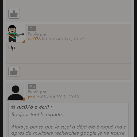
#4
Publié
par
nic076
le
05 Août 2017,
23:27
Up
#5
Publié
par
perl
le
05 Août 2017,
23:50
nic076 a écrit :
Bonjour tout le monde,
Alors je pense que le sujet a déjà été évoqué mais
après de multiples recherches google je ne trouve