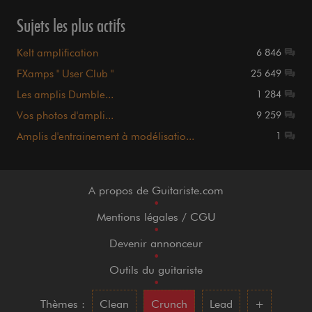
Sujets les plus actifs
Kelt amplification
6 846
FXamps " User Club "
25 649
Les amplis Dumble...
1 284
Vos photos d'ampli...
9 259
Amplis d'entrainement à modélisatio...
1
A propos de Guitariste.com
•
Mentions légales / CGU
•
Devenir annonceur
•
Outils du guitariste
•
Thèmes :
Clean
Crunch
Lead
+