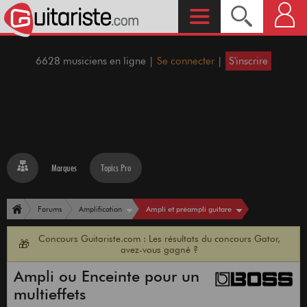
6628 musiciens en ligne |
Se connecter
|
S'inscrire
Marques
Topics Pro
Ampli et préampli guitare
Forums
Amplification
Concours Guitariste.com : Les résultats du concours Gator,
🎁
avez-vous gagné ?
Ampli ou Enceinte pour un
multieffets