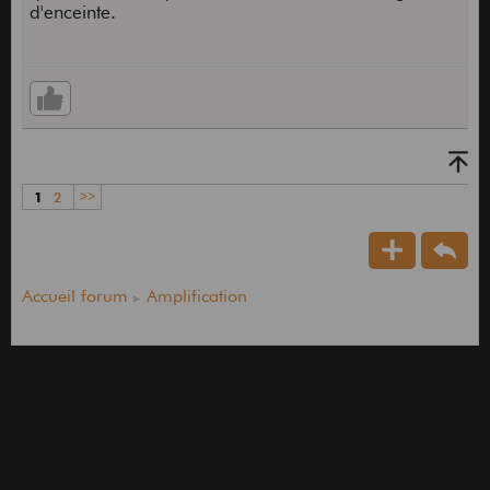
d'enceinte.
1
2
>>
Accueil forum
Amplification