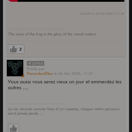
Modifié le 06/05/2026 à 11:26
The voice of the frog is the glory of the marsh waters
2
#26964
Publié
par
PierredesElfes
le
06 Mai 2026,
11:51
Vous aussi vous serez vieux un jour et emmerdez les
autres ....
La vie s'écoule comme l'eau d' un ruisseau, chaque mètre parcouru
est à jamais perdu ...