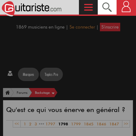
1869 musiciens en ligne |
Se connecter
|
S'inscrire
Marques
Topics Pro
Backstage
Forums
Qu'est ce qui vous énerve en général ?
<<
1
2
3
•••
1797
1798
1799
1845
1846
1847
>>