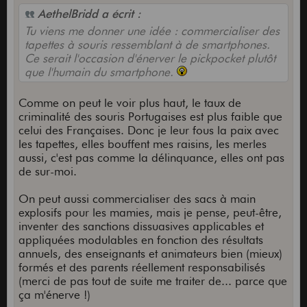
AethelBridd a écrit :
Tu viens me donner une idée : commercialiser des
tapettes à souris ressemblant à de smartphones.
Ce serait l'occasion d'énerver le pickpocket plutôt
que l'humain du smartphone.
Comme on peut le voir plus haut, le taux de
criminalité des souris Portugaises est plus faible que
celui des Françaises. Donc je leur fous la paix avec
les tapettes, elles bouffent mes raisins, les merles
aussi, c'est pas comme la délinquance, elles ont pas
de sur-moi.
On peut aussi commercialiser des sacs à main
explosifs pour les mamies, mais je pense, peut-être,
inventer des sanctions dissuasives applicables et
appliquées modulables en fonction des résultats
annuels, des enseignants et animateurs bien (mieux)
formés et des parents réellement responsabilisés
(merci de pas tout de suite me traiter de... parce que
ça m'énerve !)