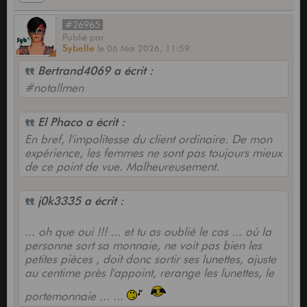
#26965
Publié
par
Sybelle
le
06 Mai 2026,
11:59
Bertrand4069 a écrit :
#notallmen
El Phaco a écrit :
En bref, l'impolitesse du client ordinaire. De mon
expérience, les femmes ne sont pas toujours mieux
de ce point de vue. Malheureusement.
j0k3335 a écrit :
... oh que oui !!! ... et tu as oublié le cas ... où la
personne sort sa monnaie, ne voit pas bien les
petites pièces , doit donc sortir ses lunettes, ajuste
au centime près l'appoint, rerange les lunettes, le
portemonnaie ... ...