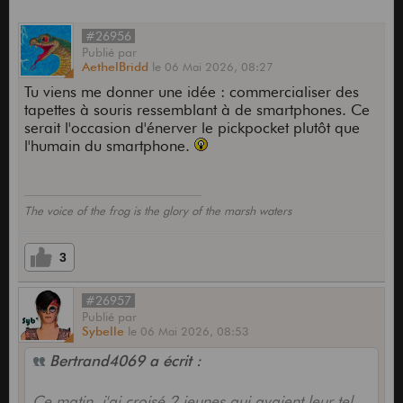
#26956
Publié
par
AethelBridd
le
06 Mai 2026,
08:27
Tu viens me donner une idée : commercialiser des
tapettes à souris ressemblant à de smartphones. Ce
serait l'occasion d'énerver le pickpocket plutôt que
l'humain du smartphone.
The voice of the frog is the glory of the marsh waters
3
#26957
Publié
par
Sybelle
le
06 Mai 2026,
08:53
Bertrand4069 a écrit :
Ce matin, j'ai croisé 2 jeunes qui avaient leur tel