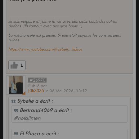
Je suis vulgaire et j'aime la vie avec des petits bouts des autres
dedans. (Et l'amour avec des gros bouts...)
La méchanceté est gratuite. Si elle était payante les cons seraient
ruinés.
https://www.youtube.com/@sybel(...)ideos
1
#26970
Publié
par
j0k3335
le
06 Mai 2026,
13:12
Sybelle a écrit :
Bertrand4069 a écrit :
#notallmen
El Phaco a écrit :