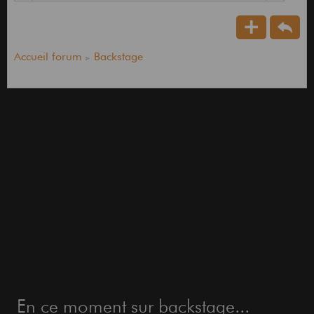
vivre...
Et de toute façon, comme le dernier de la file a
pas garé sa voiture sur le passage piéton (hum....
Accueil forum
Backstage
Paris), il risque pas la fourrière, la contravention,
ou tout simplement que je lui bousille ses essuies-
glaces (Ouais, c'est moi la fille de pute, pardon à
la modération, je corrige, la justicière lâche et
sournoise qui l'a fait la dernière fois chez vous)
En ce moment sur backstage...