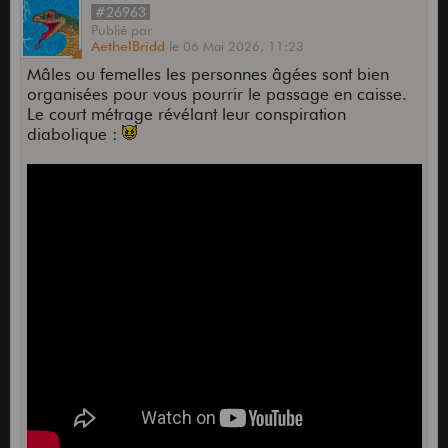
#26963
Publié
par
AethelBridd
le
06 Mai 2026,
11:23
Mâles ou femelles les personnes âgées sont bien
organisées pour vous pourrir le passage en caisse.
Le court métrage révélant leur conspiration
diabolique :