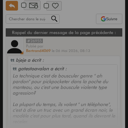
Suivre
Rappel du dernier message de la page précédente :
#26955
Publié
par
Bertrand4069
le
06 Mai 2026,
08:13
bjeje a écrit :
gatestoavalon a écrit :
La technique c'est de bousculer genre " ah
pardon" pour pickpocketer dans la poche du
manteau, ou c'est une bouscule violente type
agression?
La plupart du temps, ils volent " un téléphone",
c'est à dire un truc avec un grand écran noir, le
modèle c'est pour plus tard, quand ils devront le
receler.