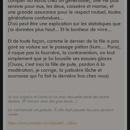
compter 80 euros chez un généraliste), une vie plus
sereine pour eux, les deux, caissière et mamie, et
une grande assurance pour le respect mutuel, toutes
générations confondues...
D'où peut être une explication sur les statistiques que
j'ai données plus haut... Et le bonheur de vivre...
Et de toute façon, comme le dernier de la file a pas
garé sa voiture sur le passage piéton (hum.... Paris),
il risque pas la fourrière, la contravention, ou tout
simplement que je lui bousille ses essuies-glaces
(Ouais, c'est moi la fille de pute, pardon à la
modération, je corrige, la justicière lâche et
sournoise qui l'a fait la dernière fois chez vous)
Je suis vulgaire et j'aime la vie avec des petits bouts des autres
dedans. (Et l'amour avec des gros bouts...)
La méchanceté est gratuite. Si elle était payante les cons seraient
ruinés.
https://www.youtube.com/@sybel(...)ideos