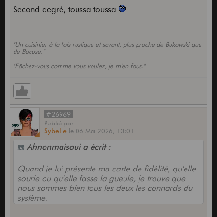
Second degré, toussa toussa
"Un cuisinier à la fois rustique et savant, plus proche de Bukowski que
de Bocuse."
"Fâchez-vous comme vous voulez, je m'en fous."
#26969
Publié
par
Sybelle
le
06 Mai 2026,
13:01
Ahnonmaisoui a écrit :
Quand je lui présente ma carte de fidélité, qu'elle
sourie ou qu'elle fasse la gueule, je trouve que
nous sommes bien tous les deux les connards du
système.