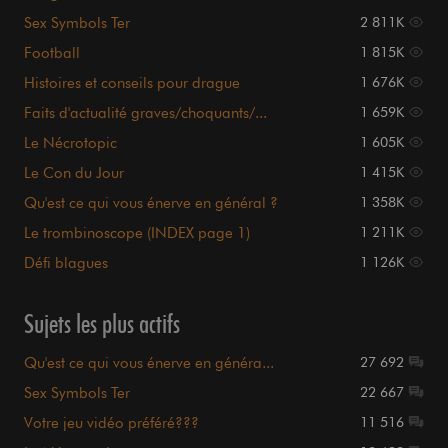
Sex Symbols Ter
2 811K
Football
1 815K
Histoires et conseils pour drague
1 676K
Faits d'actualité graves/choquants/...
1 659K
Le Nécrotopic
1 605K
Le Con du Jour
1 415K
Qu'est ce qui vous énerve en général ?
1 358K
Le trombinoscope (INDEX page 1)
1 211K
Défi blagues
1 126K
Sujets les plus actifs
Qu'est ce qui vous énerve en généra...
27 692
Sex Symbols Ter
22 667
Votre jeu vidéo préféré???
11 516