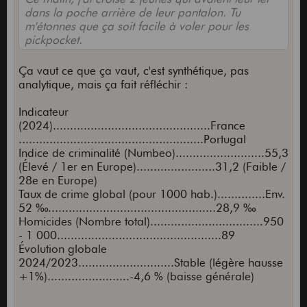
dans la poche arrière de leur pantalon. Tu
m'étonnes que ça soit facile à voler pour les
pickpocket.
Ça vaut ce que ça vaut, c'est synthétique, pas
analytique, mais ça fait réfléchir :
Indicateur
(2024)..............................................France
......................................................Portugal
Indice de criminalité (Numbeo)..........................55,3
(Élevé / 1er en Europe).......................31,2 (Faible /
28e en Europe)
Taux de crime global (pour 1000 hab.)..............Env.
52 ‰.................................................28,9 ‰
Homicides (Nombre total).................................950
- 1 000................................................89
Évolution globale
2024/2023............................Stable (légère hausse
+1%)........................-4,6 % (baisse générale)