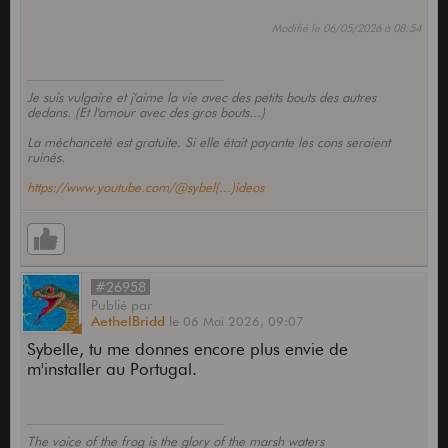
Modifié le 06/05/2026 à 08:54
Je suis vulgaire et j'aime la vie avec des petits bouts des autres
dedans. (Et l'amour avec des gros bouts...)
La méchanceté est gratuite. Si elle était payante les cons seraient
ruinés.
https://www.youtube.com/@sybel(...)ideos
#26958
Publié
par
AethelBridd
le
06 Mai 2026,
09:07
Sybelle, tu me donnes encore plus envie de
m'installer au Portugal.
The voice of the frog is the glory of the marsh waters