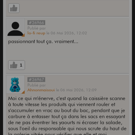
#26966
Publié
par
lo-fi reup
le
06 Mai 2026,
12:02
passionnant tout ça. vraiment...
1
#26967
Publié
par
Ahnonmaisoui
le
06 Mai 2026,
12:09
Moi ce qui m'énerve, c'est quand la caissière scanne
à toute vitesse les produits qui viennent rouler et
s'accumuler en vrac au bout du bac, pendant que je
carbure à entasser tout ça dans les sacs en essayant
de ne pas éventrer les yaourts ni écraser la salade,
sous l'oeil du responsable qui nous scrute du haut de
la galerie vitrée pour vérifier que elle et moi