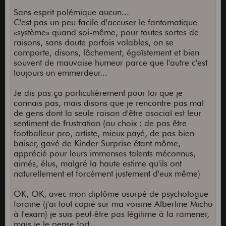
Sans esprit polémique aucun...
C'est pas un peu facile d'accuser le fantomatique
«système» quand soi-même, pour toutes sortes de
raisons, sans doute parfois valables, on se
comporte, disons, lâchement, égoïstement et bien
souvent de mauvaise humeur parce que l'autre c'est
toujours un emmerdeur...
Je dis pas ça particulièrement pour toi que je
connais pas, mais disons que je rencontre pas mal
de gens dont la seule raison d'être asocial est leur
sentiment de frustration (au choix : de pas être
footballeur pro, artiste, mieux payé, de pas bien
baiser, gavé de Kinder Surprise étant môme,
apprécié pour leurs immenses talents méconnus,
aimés, élus, malgré la haute estime qu'ils ont
naturellement et forcément justement d'eux même)
OK, OK, avec mon diplôme usurpé de psychologue
foraine (j'ai tout copié sur ma voisine Albertine Michu
à l'exam) je suis peut-être pas légitime à la ramener,
mais je le pense fort.