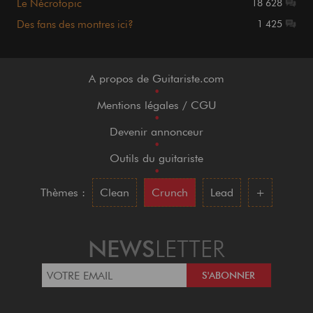
Le Nécrotopic
18 628
Des fans des montres ici?
1 425
A propos de Guitariste.com
•
Mentions légales / CGU
•
Devenir annonceur
•
Outils du guitariste
•
Thèmes :
Clean
Crunch
Lead
+
NEWS
LETTER