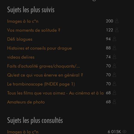
Sujets les plus suivis
Images à la c*n
200
Vos moments de solitude ?
122
Défi blagues
94
Histoires et conseils pour drague
88
videos delires
74
Faits d'actualité graves/choquants/...
70
Qu'est ce qui vous énerve en général ?
70
Le trombinoscope (INDEX page 1)
70
Tous les films que vous aimez - Au cinéma et à la
68
maison.
Amateurs de photo
68
Sujets les plus consultés
Images à la c*n
6 015K