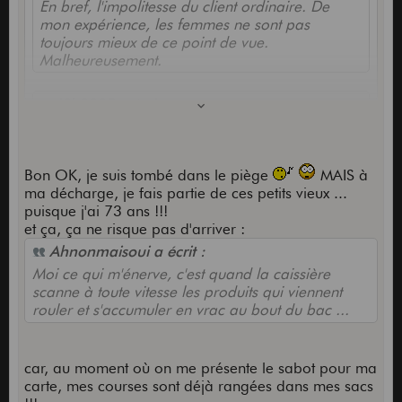
En bref, l'impolitesse du client ordinaire. De
mon expérience, les femmes ne sont pas
toujours mieux de ce point de vue.
Malheureusement.
j0k3335 a écrit :
... oh que oui !!! ... et tu as oublié le cas ... où
la personne sort sa monnaie, ne voit pas bien
Bon OK, je suis tombé dans le piège
MAIS à
les petites pièces , doit donc sortir ses lunettes,
ma décharge, je fais partie de ces petits vieux ...
ajuste au centime près l'appoint, rerange les
puisque j'ai 73 ans !!!
lunettes, le portemonnaie ... ...
et ça, ça ne risque pas d'arriver :
Ahnonmaisoui a écrit :
Moi ce qui m'énerve, c'est quand la caissière
Ah ah ah ... je vous ai tendu un piège diabolique
scanne à toute vitesse les produits qui viennent
et sexiste et vous êtres tombés dedans... (je
rouler et s'accumuler en vrac au bout du bac ...
déconne...)
NON !!! Je parle bien des gens de ma
car, au moment où on me présente le sabot pour ma
génération, effectivement aussi un peu les filles,
carte, mes courses sont déjà rangées dans mes sacs
les petites vieilles ou les petits vieux qui payent en