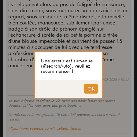
ils s'éloignent alors au pas du fatigué de naissance,
sans dire merci, sans murmurer un au revoir, sans un
regard, sans un sourire, même discret, à la minette
bien coiffée, manucurée, subtilement parfumée,
badge à son drôle de prénom épinglé sur
l'échancrure discrète de sa petite poitrine cintrée
d'une blouse impeccable et qui vient de passer 15
minutes à s'occuper de lui avec une tendresse
professionnelle, juste pour pouvoir payer sa
chambre d'étudiante en mathématiques, 2eme
année, encore 4 à tirer...
Modifié le 06/05/2026 à 10:47
Je suis vulgaire et j'aime la vie avec des petits bouts des autres
dedans. (Et l'amour avec des gros bouts...)
La méchanceté est gratuite. Si elle était payante les cons seraient
ruinés.
https://www.youtube.com/@sybel(...)ideos