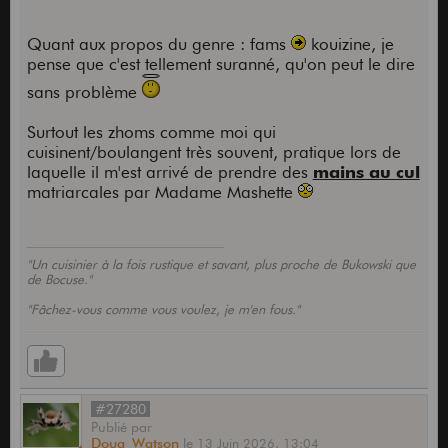
Quant aux propos du genre : fams
kouizine, je
pense que c'est tellement suranné, qu'on peut le dire
sans problème
Surtout les zhoms comme moi qui
cuisinent/boulangent très souvent, pratique lors de
laquelle il m'est arrivé de prendre des
mains au cul
matriarcales par Madame Mashette
"Un cuisinier à la fois rustique et savant, plus proche de Bukowski que
de Bocuse."
"Fâchez-vous comme vous voulez, je m'en fous."
#27280
Publié
par
Doug_Watson
le
13 Juin 2026,
13:04