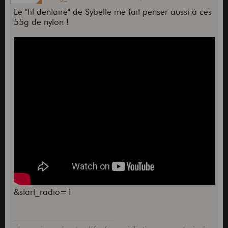
Le "fil dentaire" de Sybelle me fait penser aussi à ces
55g de nylon !
&start_radio=1