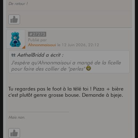
De retour !
#27273
Publié
par
Ahnonmaisoui
le
12 Juin 2026,
22:12
AethelBridd a écrit :
J'espère qu'Ahnonmaisoui a mangé de la ficelle
pour faire des collier de "perles"
Tu regardes pas le foot à la télé toi ! Pizza + bière
c'est plutôt genre grosse bouse. Demande à bjeje.
Mais non.