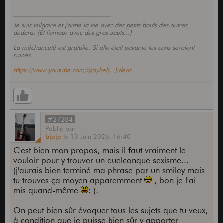
Je suis vulgaire et j'aime la vie avec des petits bouts des autres
dedans. (Et l'amour avec des gros bouts...)
La méchanceté est gratuite. Si elle était payante les cons seraient
ruinés.
https://www.youtube.com/@sybel(...)ideos
#27284
Publié
par
bjeje
le
13 Juin 2026,
16:40
C'est bien mon propos, mais il faut vraiment le
vouloir pour y trouver un quelconque sexisme...
(j'aurais bien terminé ma phrase par un smiley mais
tu trouves ça moyen apparemment
, bon je l'ai
mis quand-même
: ).
On peut bien sûr évoquer tous les sujets que tu veux,
à condition que je puisse bien sûr y apporter