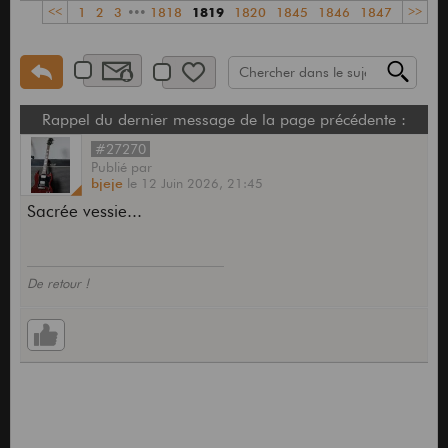
<<
1
2
3
•••
1818
1819
1820
1845
1846
1847
>>
Rappel du dernier message de la page précédente :
#27270
Publié
par
bjeje
le
12 Juin 2026,
21:45
Sacrée vessie...
De retour !