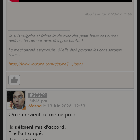
Modifié le 13/06/2026 à 12:08
Je suis vulgaire et j'aime la vie avec des petits bouts des autres
dedans. (Et l'amour avec des gros bouts...)
La méchanceté est gratuite. Si elle était payante les cons seraient
ruinés.
https://www.youtube.com/@sybel(...)ideos
#27279
Publié
par
Masha
le
13 Juin 2026,
12:53
On en revient au même point :
Ils s'étaient mis d'accord.
Elle l'a trompé.
Il est vénère.