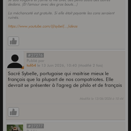
dedans. (Et l'amour avec des gros bouts...)
La méchanceté est gratuite. Si elle était payante les cons seraient
ruinés.
https://www.youtube.com/@sybel(...)ideos
#27276
Publié
par
tof64
le
13 Juin 2026,
10:40
(Modifié 2 fois)
Sacré Sybelle, portugaise qui maitrise mieux le
français que la plupart de nos compatriotes. Elle
devrait se présenter à l'agreg de philo et de français
Modifié le 13/06/2026 à 10:44
#27277