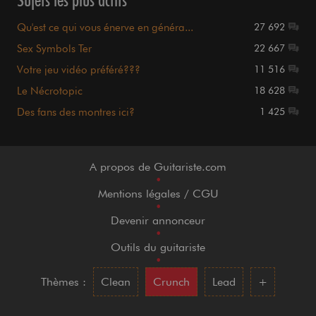
Qu'est ce qui vous énerve en généra...
27 692
Sex Symbols Ter
22 667
Votre jeu vidéo préféré???
11 516
Le Nécrotopic
18 628
Des fans des montres ici?
1 425
A propos de Guitariste.com
•
Mentions légales / CGU
•
Devenir annonceur
•
Outils du guitariste
•
Thèmes :
Clean
Crunch
Lead
+