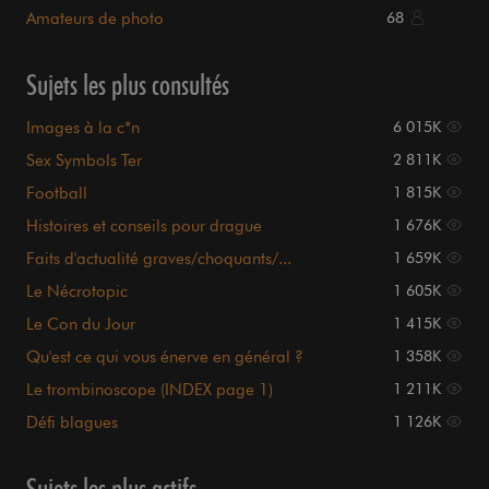
maison.
Amateurs de photo
68
Sujets les plus consultés
Images à la c*n
6 015K
Sex Symbols Ter
2 811K
Football
1 815K
Histoires et conseils pour drague
1 676K
Faits d'actualité graves/choquants/...
1 659K
Le Nécrotopic
1 605K
Le Con du Jour
1 415K
Qu'est ce qui vous énerve en général ?
1 358K
Le trombinoscope (INDEX page 1)
1 211K
Défi blagues
1 126K
Sujets les plus actifs