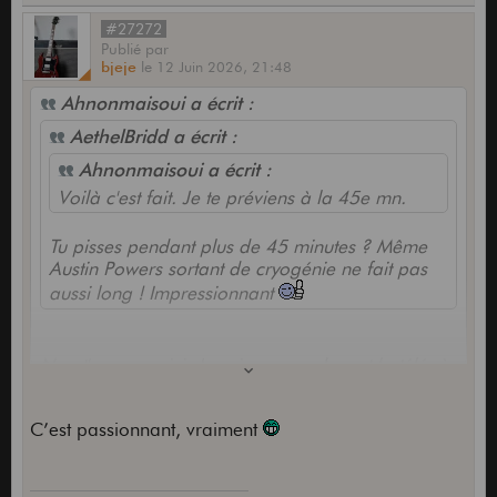
#27272
Publié
par
bjeje
le
12 Juin 2026,
21:48
Ahnonmaisoui a écrit :
AethelBridd a écrit :
Ahnonmaisoui a écrit :
Voilà c'est fait. Je te préviens à la 45e mn.
Tu pisses pendant plus de 45 minutes ? Même
Austin Powers sortant de cryogénie ne fait pas
aussi long ! Impressionnant
Non t'as pas suivi. Je suis revenu devant la télé, à
45 mn c'est caca.
C’est passionnant, vraiment