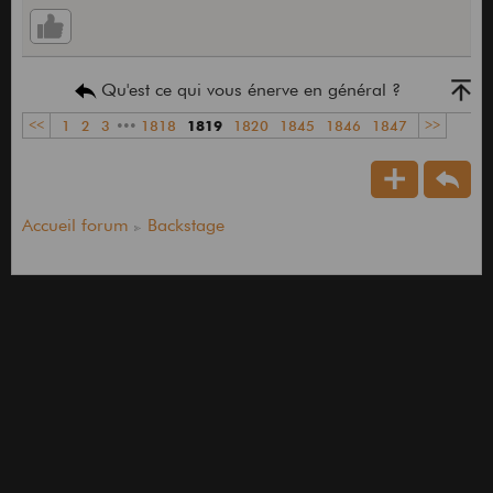
Qu'est ce qui vous énerve en général ?
<<
1
2
3
•••
1818
1819
1820
1845
1846
1847
>>
Accueil forum
Backstage