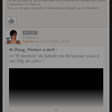
«Je ne suis pas sûr qu'on défende une civilisation en semant soi-même
la barbarie.» E. Macron
Non, je n'ai pas rencontré Frankenstein et Epstein au Lichtenstein !
#27281
Publié
par
Sybelle
le
13 Juin 2026,
13:56
Doug_Watson a écrit :
Le "fil dentaire" de Sybelle me fait penser aussi à
ces 55g de nylon !