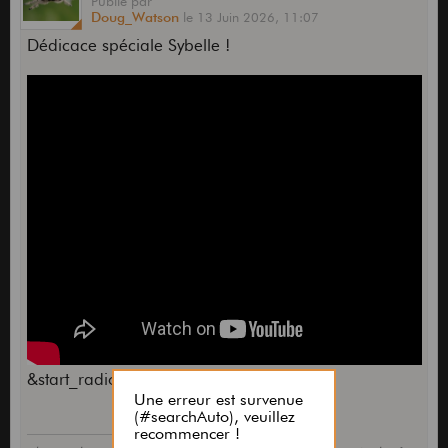
Publié
par
Doug_Watson
le
13 Juin 2026,
11:07
Dédicace spéciale Sybelle !
&start_radio=1[quote]