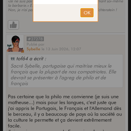
«Je ne suis pas sûr qu'on défende une civilisation en semant soi-même
la barbarie.» E. Macron
Non, je n'ai pas rencontré Frankenstein et Epstein au Lichtenstein !
#27278
Publié
par
Sybelle
le
13 Juin 2026,
12:07
tof64 a écrit :
Sacré Sybelle, portugaise qui maitrise mieux le
français que la plupart de nos compatriotes. Elle
devrait se présenter à l'agreg de philo et de
français
Pas certaine que la philo me convienne (je suis une
matheuse...) mais pour les langues, c'est juste que
j'ai appris le Portugais, le Français et l'Allemand dès
le berceau, il y a beaucoup de pays où la société ou
la culture le permette et ça devient extrêmement
facile.