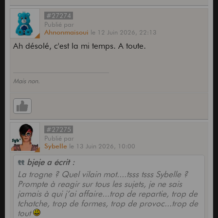
#27274
Publié
par
Ahnonmaisoui
le
12 Juin 2026,
22:13
Ah désolé, c'est la mi temps. A toute.
Mais non.
#27275
Publié
par
Sybelle
le
13 Juin 2026,
10:00
bjeje a écrit :
La trogne ? Quel vilain mot....tsss tsss Sybelle ?
Prompte à reagir sur tous les sujets, je ne sais
jamais à qui j’ai affaire...trop de repartie, trop de
tchatche, trop de formes, trop de provoc...trop de
tout