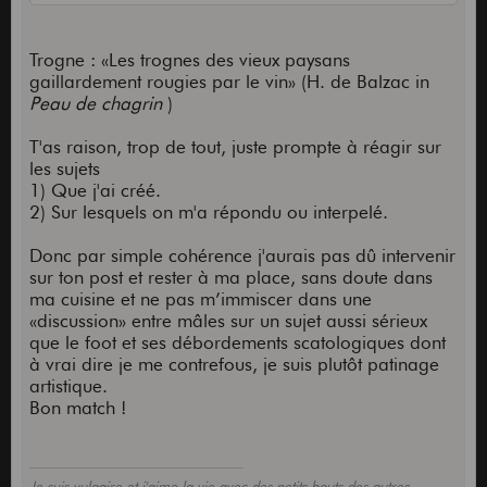
Trogne : «Les trognes des vieux paysans
gaillardement rougies par le vin» (H. de Balzac in
Peau de chagrin
)
T'as raison, trop de tout, juste prompte à réagir sur
les sujets
1) Que j'ai créé.
2) Sur lesquels on m'a répondu ou interpelé.
Donc par simple cohérence j'aurais pas dû intervenir
sur ton post et rester à ma place, sans doute dans
ma cuisine et ne pas m’immiscer dans une
«discussion» entre mâles sur un sujet aussi sérieux
que le foot et ses débordements scatologiques dont
à vrai dire je me contrefous, je suis plutôt patinage
artistique.
Bon match !
Je suis vulgaire et j'aime la vie avec des petits bouts des autres