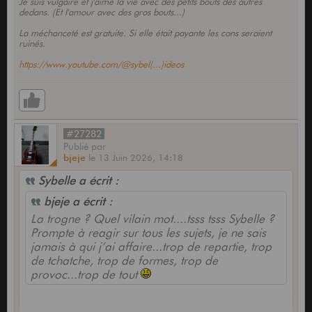
Je suis vulgaire et j'aime la vie avec des petits bouts des autres
dedans. (Et l'amour avec des gros bouts...)
La méchanceté est gratuite. Si elle était payante les cons seraient
ruinés.
https://www.youtube.com/@sybel(...)ideos
#27282
Publié
par
bjeje
le
13 Juin 2026,
14:18
Sybelle a écrit :
bjeje a écrit :
La trogne ? Quel vilain mot....tsss tsss Sybelle ?
Prompte à reagir sur tous les sujets, je ne sais
jamais à qui j’ai affaire...trop de repartie, trop
de tchatche, trop de formes, trop de
provoc...trop de tout