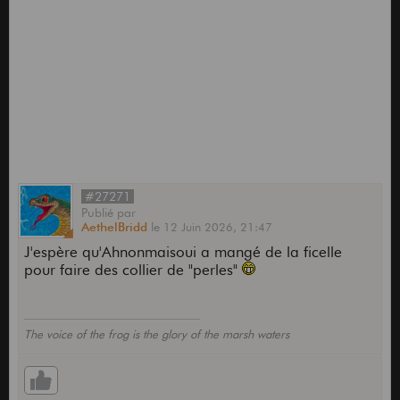
#27271
Publié
par
AethelBridd
le
12 Juin 2026,
21:47
J'espère qu'Ahnonmaisoui a mangé de la ficelle
pour faire des collier de "perles"
The voice of the frog is the glory of the marsh waters