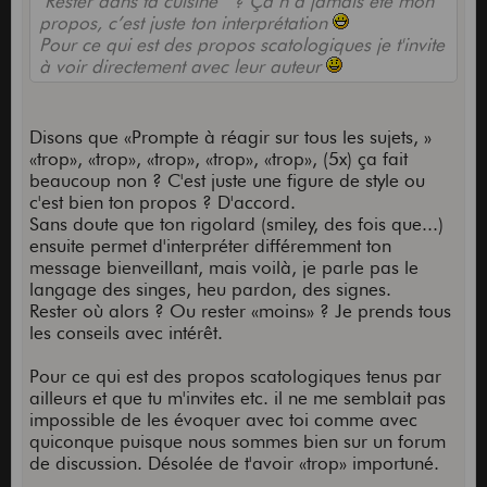
"Rester dans ta cuisine " ? Ça n’a jamais été mon
propos, c’est juste ton interprétation
Pour ce qui est des propos scatologiques je t'invite
à voir directement avec leur auteur
Disons que «Prompte à réagir sur tous les sujets, »
«trop», «trop», «trop», «trop», «trop», (5x) ça fait
beaucoup non ? C'est juste une figure de style ou
c'est bien ton propos ? D'accord.
Sans doute que ton rigolard (smiley, des fois que...)
ensuite permet d'interpréter différemment ton
message bienveillant, mais voilà, je parle pas le
langage des singes, heu pardon, des signes.
Rester où alors ? Ou rester «moins» ? Je prends tous
les conseils avec intérêt.
Pour ce qui est des propos scatologiques tenus par
ailleurs et que tu m'invites etc. il ne me semblait pas
impossible de les évoquer avec toi comme avec
quiconque puisque nous sommes bien sur un forum
de discussion. Désolée de t'avoir «trop» importuné.