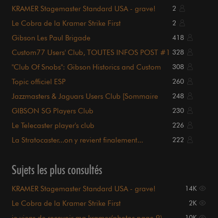
KRAMER Stagemaster Standard USA - grave!
2
Le Cobra de la Kramer Strike First
2
Gibson Les Paul Brigade
418
Custom77 Users' Club, TOUTES INFOS POST #1
328
!!!
"Club Of Snobs": Gibson Historics and Custom
308
Shop
Topic officiel ESP
260
Jazzmasters & Jaguars Users Club [Sommaire
248
p1.]
GIBSON SG Players Club
230
Le Telecaster player's club
226
La Stratocaster...on y revient finalement...
222
Sujets les plus consultés
KRAMER Stagemaster Standard USA - grave!
14K
Le Cobra de la Kramer Strike First
2K
je viens de recevoir ma kramer(photos page 9)
10K