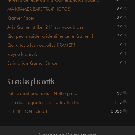
MA KRAMER BARETTA (PHOTOS)
6K
Kramer Pacer
3K
Avis Kramer striker 211 sur woodbrass
2K
Qui peut m'aider à identifier cette Kramer ?
2K
Qui a testé les nouvelles KRAMER?
1K
wayne kramer's
1K
Estimation Kramer Striker
1K
Sujets les plus actifs
Petit extrait pour avis – Nothing e...
39
Liste des upgrades sur Harley Bento...
115
Le EPIPHONE club!!
8 326
A propos de Guitariste.com