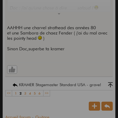
Doc : j'ai qu'une chose à dire....... salaud !
à part ça cette Kram fait partie de ma liste ideale
de gratte (80's evidement)
AAHHH une charvel strathead des années 80
- Hamer SS1 (j'ai)
et une Sambora de chaez Fender ( j'ai du mal avec
- Hamer Centaura Marble (j'aurai)
les pointy head
)
- Kramer Sambora (parceque je suporte que les
pointy head chez Kram)
Sinon Doc,superbe ta kramer
- Charvel strat
- Ibanez RG550DY mapple (une vraie)
...
KRAMER Stagemaster Standard USA - grave!
<<
1
2
3
4
5
6
>>
Accueil forum
Guitare