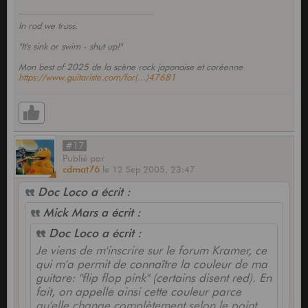
In rod we truss.
"It's sink or swim - shut up!"
Mon best of 2025 de la scène rock japonaise et coréenne
https://www.guitariste.com/for(...)47681
#17
Publié
par
cdmat76
le
12 Sep 2005,
23:47
Doc Loco a écrit :
Mick Mars a écrit :
Doc Loco a écrit :
Je viens de m'inscrire sur le forum Kramer, ce
qui m'a permit de connaître la couleur de ma
guitare: "flip flop pink" (certains disent red). En
fait, on appelle ainsi cette couleur parce
qu'elle change complètement selon le point