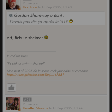
Publié
par
Doc Loco
le
13 Sep 2005,
13:40
Gordon Shumway a écrit :
T'avais pas dis ça après la '51?
Arf, fichu Alzheimer
.
In rod we truss.
"It's sink or swim - shut up!"
Mon best of 2025 de la scène rock japonaise et coréenne
https://www.guitariste.com/for(...)47681
#26
Publié
par
Deville_Stevens
le
13 Sep 2005,
13:44