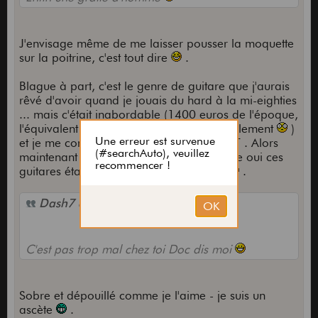
J'envisage même de me laisser pousser la moquette
sur la poitrine, c'est tout dire
.
Blague à part, c'est le genre de guitare que j'aurais
rêvé d'avoir quand je jouais du hard à la mi-eighties
... mais c'était inabordable (1400 euros de l'époque,
l'équivalent d'au moins 2000 euros actuellement
)
et je me contentais d'une "bête" Aria U60T . Alors
maintenant je me rattrape et je me dis que oui ces
guitares étaient vraiment exceptionelles
.
Dash7 a écrit :
C'est pas trop mal chez toi Doc dis moi
Sobre et dépouillé comme je l'aime - je suis un
ascète
.