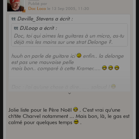
Publié
par
Doc Loco
le
13 Sep 2005,
11:30
Deville_Stevens a écrit :
DJLoop a écrit :
Doc, toi qui aimes les guitares à un micro, as-tu
déjà mis les mains sur une strat Delonge ?.
huuh on parle de guitare ici
enfin.. la delonge
est pas une mauvaise pelle
mais bon.. comparé à cette Kramer.....
Doc : j'ai qu'une chose à dire....... salaud !
à part ça cette Kram fait partie de ma liste ideale
de gratte (80's evidement)
Jolie liste pour le Père Noël
. C'est vrai qu'une
- Hamer SS1 (j'ai)
ch'tite Charvel notamment ... Mais bon, là, le gas est
- Hamer Centaura Marble (j'aurai)
calmé pour quelques temps
.
- Kramer Sambora (parceque je suporte que les
pointy head chez Kram)
- Charvel strat