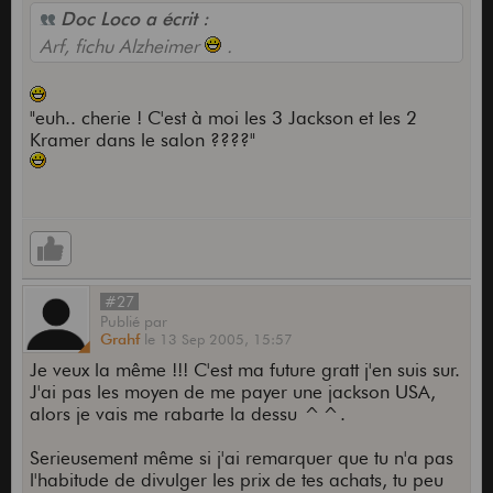
Doc Loco a écrit :
Arf, fichu Alzheimer
.
"euh.. cherie ! C'est à moi les 3 Jackson et les 2
Kramer dans le salon ????"
#27
Publié
par
Grahf
le
13 Sep 2005,
15:57
Je veux la même !!! C'est ma future gratt j'en suis sur.
J'ai pas les moyen de me payer une jackson USA,
alors je vais me rabarte la dessu ^^.
Serieusement même si j'ai remarquer que tu n'a pas
l'habitude de divulger les prix de tes achats, tu peu