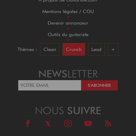
•
Mentions légales / CGU
•
Devenir annonceur
•
Outils du guitariste
•
Thèmes :
Clean
Crunch
Lead
+
NEWS
LETTER
NOUS
SUIVRE