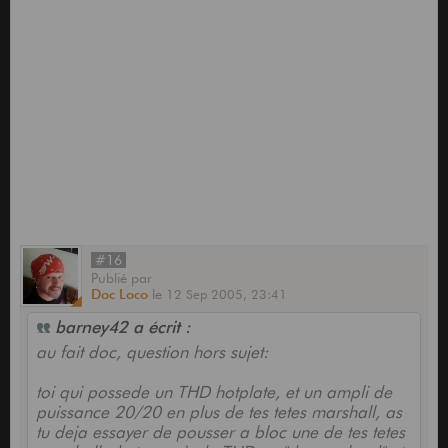
#16
Publié
par
Doc Loco
le
12 Sep 2005,
23:41
barney42 a écrit :
au fait doc, question hors sujet:
toi qui possede un THD hotplate, et un ampli de
puissance 20/20 en plus de tes tetes marshall, as
tu deja essayer de pousser a bloc une de tes tetes