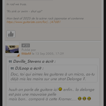
In rod we truss.
"It's sink or swim - shut up!"
Mon best of 2025 de la scène rock japonaise et coréenne
https://www.guitariste.com/for(...)47681
#30
Publié
par
fifdefif
le
13 Sep 2005,
17:29
Deville_Stevens a écrit :
DJLoop a écrit :
Doc, toi qui aimes les guitares à un micro, as-tu
déjà mis les mains sur une strat Delonge ?.
huuh on parle de guitare ici
enfin.. la delonge
est pas une mauvaise pelle
mais bon.. comparé à cette Kramer.....