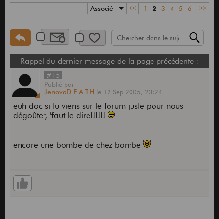
Associé
<<
1
2
3
4
5
6
>>
Rappel du dernier message de la page précédente :
#15
Publié
par
JenovaD.E.A.T.H
le
12 Sep 2005,
23:24
euh doc si tu viens sur le forum juste pour nous
dégoûter, 'faut le dire!!!!!!
encore une bombe de chez bombe