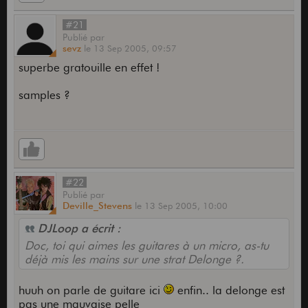
#21
Publié
par
sevz
le
13 Sep 2005,
09:57
superbe gratouille en effet !
samples ?
#22
Publié
par
Deville_Stevens
le
13 Sep 2005,
10:00
DJLoop a écrit :
Doc, toi qui aimes les guitares à un micro, as-tu
déjà mis les mains sur une strat Delonge ?.
huuh on parle de guitare ici
enfin.. la delonge est
pas une mauvaise pelle