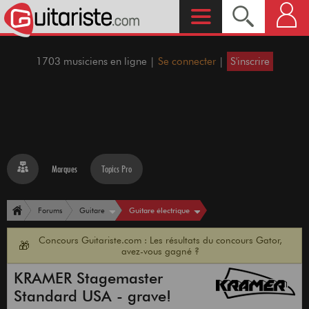
1703 musiciens en ligne |
Se connecter
|
S'inscrire
Marques
Topics Pro
Guitare électrique
Forums
Guitare
Concours Guitariste.com : Les résultats du concours Gator,
🎁
avez-vous gagné ?
KRAMER Stagemaster
Standard USA - grave!