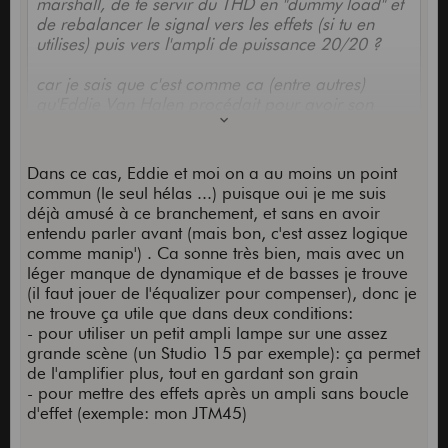
marshall, de te servir du THD en "dummy load" et
de rebalancer le signal vers les effets (si tu en
utilises) puis vers l'ampli de puissance 20/20 ?
car je sais que c'est comme ca (entre autres)
qu'Eddie Van Halen procédait pour avoir son
fameux brown sound
Alors j'aurais aimé savoir
si la différence était vraiment flagrante entre ce
procédé et la bonne vieille méthode qui consiste
Dans ce cas, Eddie et moi on a au moins un point
tout simplement a pousser l'ampli a fond!
commun (le seul hélas ...) puisque oui je me suis
déjà amusé à ce branchement, et sans en avoir
désolé si c'est hors sujet, tu peux me répondre par
entendu parler avant (mais bon, c'est assez logique
MP si ca t'embete
comme manip') . Ca sonne très bien, mais avec un
léger manque de dynamique et de basses je trouve
(il faut jouer de l'équalizer pour compenser), donc je
ne trouve ça utile que dans deux conditions:
- pour utiliser un petit ampli lampe sur une assez
grande scène (un Studio 15 par exemple): ça permet
de l'amplifier plus, tout en gardant son grain
- pour mettre des effets après un ampli sans boucle
d'effet (exemple: mon JTM45)