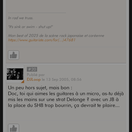
In rod we truss.
"It's sink or swim - shut up!"
Mon best of 2025 de la scène rock japonaise et coréenne
https://www.guitariste.com/for(...)47681
#20
Publié
par
DJLoop
le
13 Sep 2005,
08:56
Un peu hors sujet, mais bon :
Doc, toi qui aimes les guitares à un micro, as-tu déjà
mis les mains sur une strat Delonge ? avec un JB à
la place du SH8 trop bourrin, ça devrait te plaire...