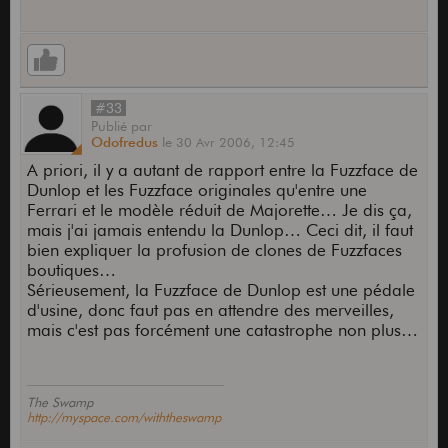
#33
Publié
par
Odofredus
le
30 Avr 2006,
12:45
A priori, il y a autant de rapport entre la Fuzzface de
Dunlop et les Fuzzface originales qu'entre une
Ferrari et le modèle réduit de Majorette… Je dis ça,
mais j'ai jamais entendu la Dunlop… Ceci dit, il faut
bien expliquer la profusion de clones de Fuzzfaces
boutiques…
Sérieusement, la Fuzzface de Dunlop est une pédale
d'usine, donc faut pas en attendre des merveilles,
mais c'est pas forcément une catastrophe non plus…
The Swamp
http://myspace.com/withtheswamp