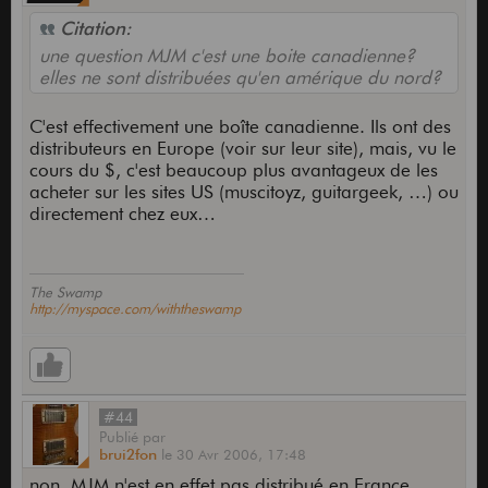
Citation:
une question MJM c'est une boite canadienne?
elles ne sont distribuées qu'en amérique du nord?
C'est effectivement une boîte canadienne. Ils ont des
distributeurs en Europe (voir sur leur site), mais, vu le
cours du $, c'est beaucoup plus avantageux de les
acheter sur les sites US (muscitoyz, guitargeek, …) ou
directement chez eux…
The Swamp
http://myspace.com/withtheswamp
#44
Publié
par
brui2fon
le
30 Avr 2006,
17:48
non, MJM n'est en effet pas distribué en France,