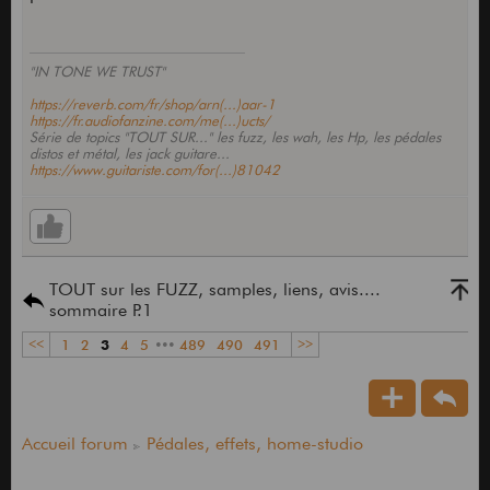
"IN TONE WE TRUST"
https://reverb.com/fr/shop/arn(...)aar-1
https://fr.audiofanzine.com/me(...)ucts/
Série de topics "TOUT SUR..." les fuzz, les wah, les Hp, les pédales
distos et métal, les jack guitare...
https://www.guitariste.com/for(...)81042
TOUT sur les FUZZ, samples, liens, avis....
sommaire P.1
<<
1
2
3
4
5
•••
489
490
491
>>
Accueil forum
Pédales, effets, home-studio