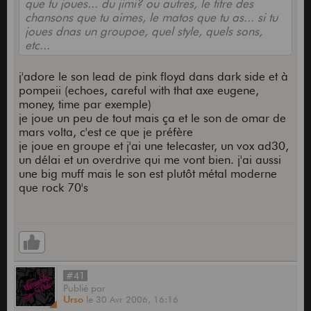
que tu joues... du jimi? ou autres, le titre des
chansons que tu aimes, le matos que tu as... si tu
joues dnas un groupoe, quel style, quels sons,
etc...
j'adore le son lead de pink floyd dans dark side et à
pompeii (echoes, careful with that axe eugene,
money, time par exemple)
je joue un peu de tout mais ça et le son de omar de
mars volta, c'est ce que je préfère
je joue en groupe et j'ai une telecaster, un vox ad30,
un délai et un overdrive qui me vont bien. j'ai aussi
une big muff mais le son est plutôt métal moderne
que rock 70's
#41
Publié
par
Urso
le
30 Avr 2006,
16:16