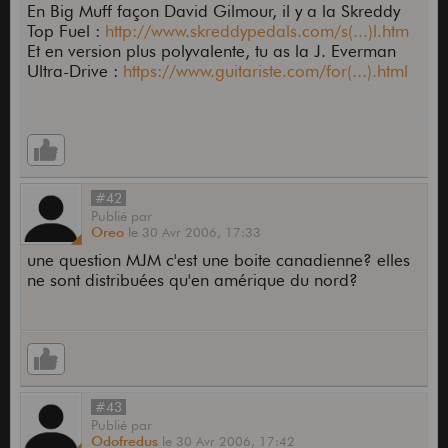
En Big Muff façon David Gilmour, il y a la Skreddy
Top Fuel :
http://www.skreddypedals.com/s(...)l.htm
Et en version plus polyvalente, tu as la J. Everman
Ultra-Drive :
https://www.guitariste.com/for(...).html
#42
Publié
par
Oreo
le
30 Avr 2006,
17:33
une question MJM c'est une boite canadienne? elles
ne sont distribuées qu'en amérique du nord?
#43
Publié
par
Odofredus
le
30 Avr 2006,
17:42