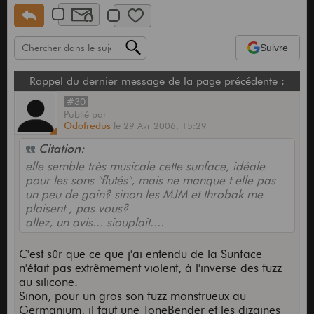
Suivre
Rappel du dernier message de la page précédente :
#30
Publié
par
Odofredus
le
29 Avr 2006,
15:29
Citation:
elle semble très musicale cette sunface, idéale
pour les sons "flutés", mais ne manque t elle pas
un peu de gain? sinon les MJM et throbak me
plaisent , pas vous?
allez, un avis... siouplait....
C'est sûr que ce que j'ai entendu de la Sunface
n'était pas extrêmement violent, à l'inverse des fuzz
au silicone.
Sinon, pour un gros son fuzz monstrueux au
Germanium, il faut une ToneBender et les dizaines