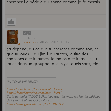
chercher LA pédale qui sonne comme je l'aimerais
#37
Publié
par
brui2fon
le
30 Avr 2006,
15:17
ça depend, dis ce que tu cherches comme son, ce
que tu joues... du jimi? ou autres, le titre des
chansons que tu aimes, le matos que tu as... si tu
joues dnas un groupoe, quel style, quels sons, etc...
"IN TONE WE TRUST"
https://reverb.com/fr/shop/arn(...)aar-1
https://fr.audiofanzine.com/me(...)ucts/
Série de topics "TOUT SUR..." les fuzz, les wah, les Hp, les pédales
distos et métal, les jack guitare...
https://www.guitariste.com/for(...)81042