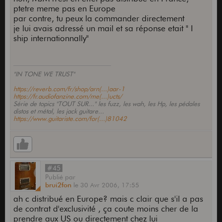
ptetre meme pas en Europe
par contre, tu peux la commander directement
je lui avais adressé un mail et sa réponse etait " I
ship internationnally"
"IN TONE WE TRUST"
https://reverb.com/fr/shop/arn(...)aar-1
https://fr.audiofanzine.com/me(...)ucts/
Série de topics "TOUT SUR..." les fuzz, les wah, les Hp, les pédales
distos et métal, les jack guitare...
https://www.guitariste.com/for(...)81042
#45
Publié
par
brui2fon
le
30 Avr 2006,
17:55
ah c distribué en Europe? mais c clair que s'il a pas
de contrat d'exclusivité , ça coute moins cher de la
prendre aux US ou directement chez lui