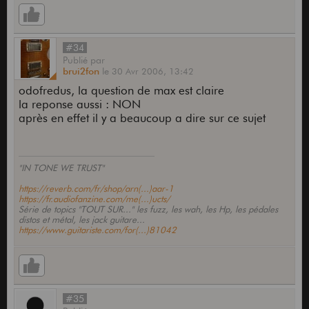
#34
Publié
par
brui2fon
le
30 Avr 2006,
13:42
odofredus, la question de max est claire
la reponse aussi : NON
après en effet il y a beaucoup a dire sur ce sujet
"IN TONE WE TRUST"
https://reverb.com/fr/shop/arn(...)aar-1
https://fr.audiofanzine.com/me(...)ucts/
Série de topics "TOUT SUR..." les fuzz, les wah, les Hp, les pédales
distos et métal, les jack guitare...
https://www.guitariste.com/for(...)81042
#35