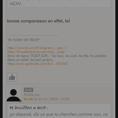
NON…
bonne comparaison en effet, lol
"IN TONE WE TRUST"
https://reverb.com/fr/shop/arn(...)aar-1
https://fr.audiofanzine.com/me(...)ucts/
Série de topics "TOUT SUR..." les fuzz, les wah, les Hp, les pédales
distos et métal, les jack guitare...
https://www.guitariste.com/for(...)81042
#40
Publié
par
Invité
le
30 Avr 2006,
16:05
brui2fon a écrit :
ça depend, dis ce que tu cherches comme son, ce