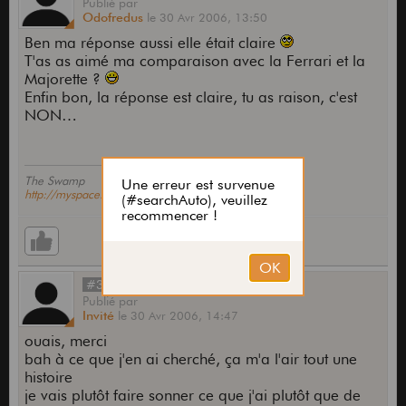
Publié
par
Odofredus
le
30 Avr 2006,
13:50
Ben ma réponse aussi elle était claire
T'as as aimé ma comparaison avec la Ferrari et la
Majorette ?
Enfin bon, la réponse est claire, tu as raison, c'est
NON…
The Swamp
http://myspace.com/withtheswamp
#36
Publié
par
Invité
le
30 Avr 2006,
14:47
ouais, merci
bah à ce que j'en ai cherché, ça m'a l'air tout une
histoire
je vais plutôt faire sonner ce que j'ai plutôt que de