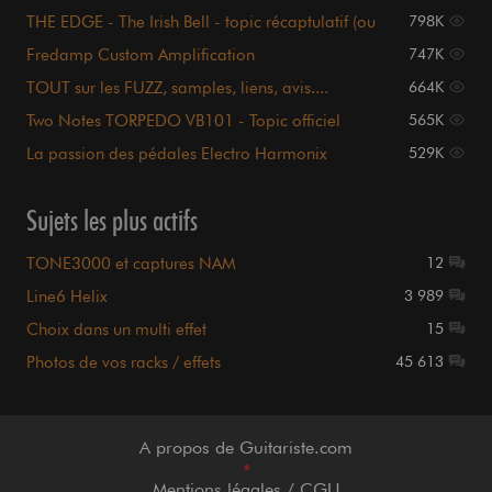
THE EDGE - The Irish Bell - topic récaptulatif (ou
798K
presque)
Fredamp Custom Amplification
747K
TOUT sur les FUZZ, samples, liens, avis....
664K
sommaire P.1
Two Notes TORPEDO VB101 - Topic officiel
565K
La passion des pédales Electro Harmonix
529K
Sujets les plus actifs
TONE3000 et captures NAM
12
Line6 Helix
3 989
Choix dans un multi effet
15
Photos de vos racks / effets
45 613
A propos de Guitariste.com
•
Mentions légales / CGU