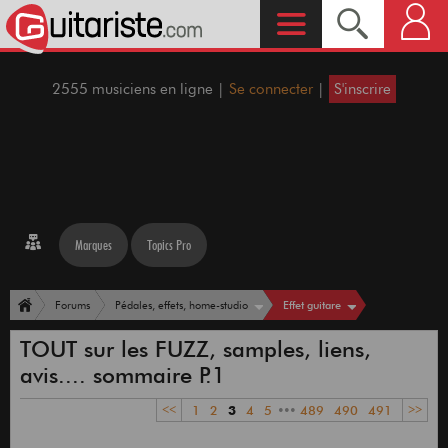
2555 musiciens en ligne |
Se connecter
|
S'inscrire
Marques
Topics Pro
Effet guitare
Forums
Pédales, effets, home-studio
TOUT sur les FUZZ, samples, liens,
avis.... sommaire P.1
<<
1
2
3
4
5
•••
489
490
491
>>