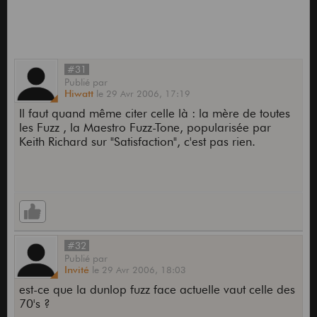
#31
Publié
par
Hiwatt
le
29 Avr 2006,
17:19
Il faut quand même citer celle là : la mère de toutes
les Fuzz , la Maestro Fuzz-Tone, popularisée par
Keith Richard sur "Satisfaction", c'est pas rien.
#32
Publié
par
Invité
le
29 Avr 2006,
18:03
est-ce que la dunlop fuzz face actuelle vaut celle des
70's ?