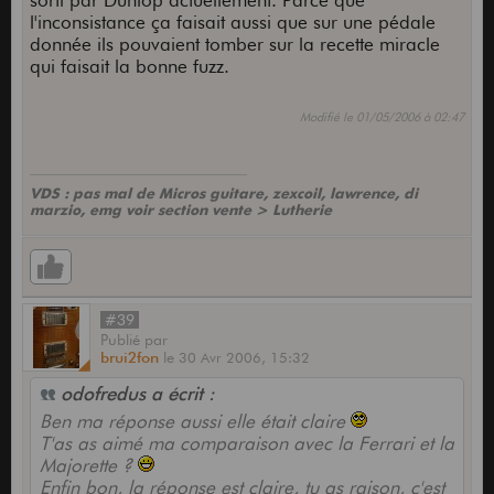
sorti par Dunlop actuellement. Parce que
l'inconsistance ça faisait aussi que sur une pédale
donnée ils pouvaient tomber sur la recette miracle
qui faisait la bonne fuzz.
Modifié le 01/05/2006 à 02:47
VDS : pas mal de Micros guitare, zexcoil, lawrence, di
marzio, emg voir section vente > Lutherie
#39
Publié
par
brui2fon
le
30 Avr 2006,
15:32
odofredus a écrit :
Ben ma réponse aussi elle était claire
T'as as aimé ma comparaison avec la Ferrari et la
Majorette ?
Enfin bon, la réponse est claire, tu as raison, c'est