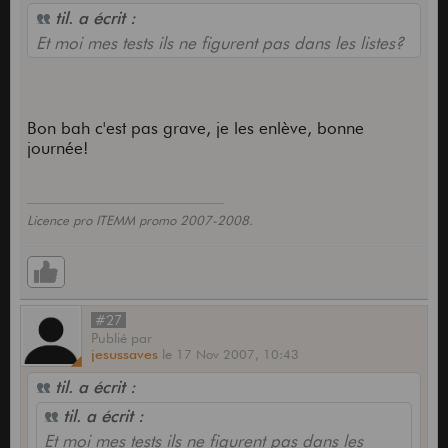
til. a écrit :
Et moi mes tests ils ne figurent pas dans les listes?
Bon bah c'est pas grave, je les enlève, bonne
journée!
Licence pro ITEMM promo 2007-2008.
#27
Publié
par
jesussaves
le
17 Nov 2007,
10:43
til. a écrit :
til. a écrit :
Et moi mes tests ils ne figurent pas dans les