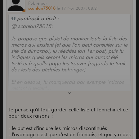
Publié
par
scanlan75018
le
17 Nov 2007,
08:21
pantirock a écrit :
@ scanlan75018:
Je propose que plutot de montrer toute la liste des
micros qui existent (et que l'on peut consulter sur le
site de dimarzio), tu réédites ton 1er post, puis tu
indiques quels seront les micros qui auront été
testé et à quelle page les trouver (regarde le topic
des tests des pédales behringer).
Et en desous, tu marquerais par exemple "micros
restant à tester"...
Cela permettra d'etre plus lisible, et plus parlant
pour chacun
Je pense qu'il faut garder cette liste et l'enrichir et ce
pour deux raisons :
- le but est d'inclure les micros discontinués
- l'avantage c'est que c'est en francais, et que y a des