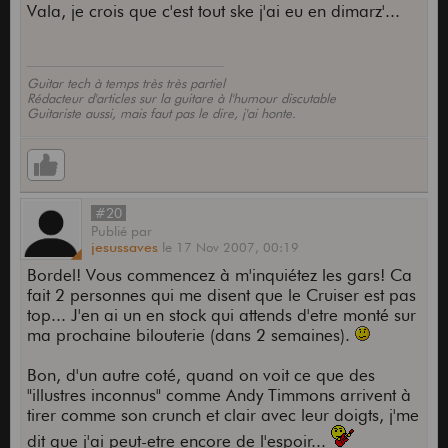
Vala, je crois que c'est tout ske j'ai eu en dimarz'...
Guitar tech à temps très très partiel
Rédacteur d'articles sur la guitare à l'humour discutable
Guitariste aussi, mais faut pas le dire, j'ai honte.
#20
Publié
par
jesussaves
le
17 Nov 2007,
00:19
Bordel! Vous commencez à m'inquiétez les gars! Ca
fait 2 personnes qui me disent que le Cruiser est pas
top... J'en ai un en stock qui attends d'etre monté sur
ma prochaine bilouterie (dans 2 semaines).
Bon, d'un autre coté, quand on voit ce que des
"illustres inconnus" comme Andy Timmons arrivent à
tirer comme son crunch et clair avec leur doigts, j'me
dit que j'ai peut-etre encore de l'espoir...