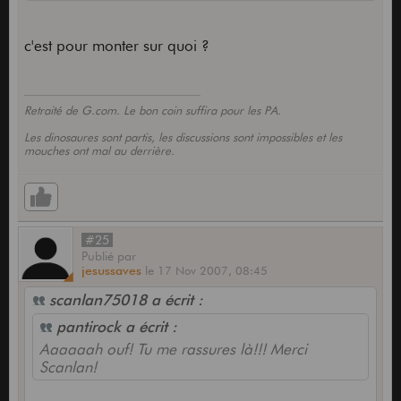
c'est pour monter sur quoi ?
Retraité de G.com. Le bon coin suffira pour les PA.
Les dinosaures sont partis, les discussions sont impossibles et les
mouches ont mal au derrière.
#25
Publié
par
jesussaves
le
17 Nov 2007,
08:45
scanlan75018 a écrit :
pantirock a écrit :
Aaaaaah ouf! Tu me rassures là!!! Merci
Scanlan!