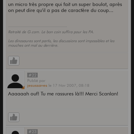
un micro très propre qui fait un super boulot, après
on peut dire qu'il a pas de caractère du coup...
Retraité de G.com. Le bon coin suffira pour les PA.
Les dinosaures sont partis, les discussions sont impossibles et les
mouches ont mal au derrière.
#22
Publié
par
jesussaves
le
17 Nov 2007,
08:18
Aaaaaah ouf! Tu me rassures là!!! Merci Scanlan!
#23