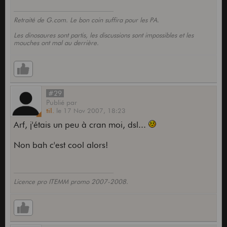
Retraité de G.com. Le bon coin suffira pour les PA.
Les dinosaures sont partis, les discussions sont impossibles et les
mouches ont mal au derrière.
#29
Publié
par
til.
le
17 Nov 2007,
18:23
Arf, j'étais un peu à cran moi, dsl...
Non bah c'est cool alors!
Licence pro ITEMM promo 2007-2008.