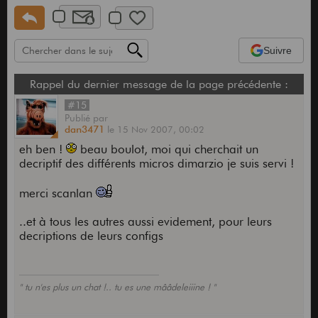
Suivre
Rappel du dernier message de la page précédente :
#15
Publié
par
dan3471
le
15 Nov 2007,
00:02
eh ben !
beau boulot, moi qui cherchait un
decriptif des différents micros dimarzio je suis servi !
merci scanlan
..et à tous les autres aussi evidement, pour leurs
decriptions de leurs configs
" tu n'es plus un chat !.. tu es une mââdeleiiine ! "