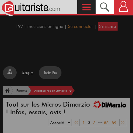
1971 musiciens en ligne |
Se connecter
|
S'inscrire
Marques
Topics Pro
Accessoires et Lutherie
Forums
Tout sur les Micros Dimarzio
! Infos, essais, avis !
Associé
<<
1
2
3
•••
88
89
>>