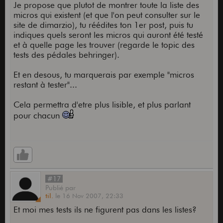
Je propose que plutot de montrer toute la liste des
micros qui existent (et que l'on peut consulter sur le
site de dimarzio), tu réédites ton 1er post, puis tu
indiques quels seront les micros qui auront été testé
et à quelle page les trouver (regarde le topic des
tests des pédales behringer).
Et en desous, tu marquerais par exemple "micros
restant à tester"...
Cela permettra d'etre plus lisible, et plus parlant
pour chacun
#17
Publié
par
til.
le
16 Nov 2007,
22:33
Et moi mes tests ils ne figurent pas dans les listes?