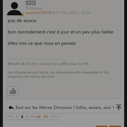
#30
Publié
par
scanlan75018
le
17 Nov 2007,
18:28
pas de soucis
bon normalement c'est à jour et un peu plus lisible
dites moi ce que vous en pensez
Retraité de G.com. Le bon coin suffira pour les PA.
Les dinosaures sont partis, les discussions sont impossibles et les
mouches ont mal au derrière.
Tout sur les Micros Dimarzio ! Infos, essais, avis !
<<
1
2
3
•••
88
89
>>