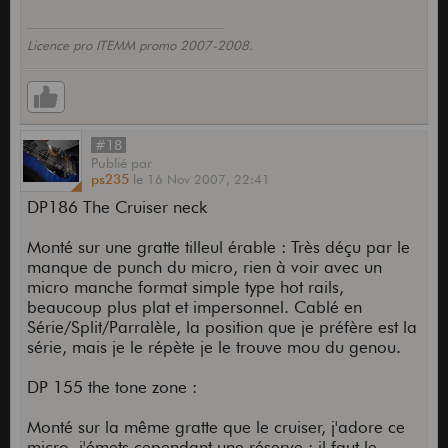
Licence pro ITEMM promo 2007-2008.
#18
Publié
par
ps235
le
16 Nov 2007,
22:41
DP186 The Cruiser neck
Monté sur une gratte tilleul érable : Très déçu par le
manque de punch du micro, rien à voir avec un
micro manche format simple type hot rails,
beaucoup plus plat et impersonnel. Cablé en
Série/Split/Parralèle, la position que je préfère est la
série, mais je le répète je le trouve mou du genou.
DP 155 the tone zone :
Monté sur la même gratte que le cruiser, j'adore ce
micro. j'émets cependant une réserve : il faut le