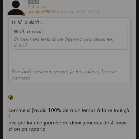
#28
Publié
par
scanlan75018
le
17 Nov 2007,
17:33
til. a écrit :
til. a écrit :
Et moi mes tests ils ne figurent pas dans les
listes?
Bon bah c'est pas grave, je les enlève, bonne
journée!
comme si j'avais 100% de mon temps à faire tout çà
!
occupe toi une journée de deux jumeaux de 4 mois
et on en reparle