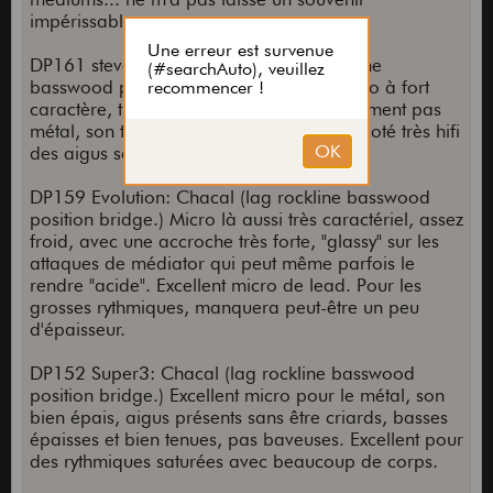
impérissable.
DP161 steve's special: Chacal (lag rockline
basswood position bridge.) Excellent micro à fort
caractère, très chantant et articulé. Clairement pas
métal, son trop ouvert pour ca. du coup coté très hifi
des aigus sans pour autant être froid.
DP159 Evolution: Chacal (lag rockline basswood
position bridge.) Micro là aussi très caractériel, assez
froid, avec une accroche très forte, "glassy" sur les
attaques de médiator qui peut même parfois le
rendre "acide". Excellent micro de lead. Pour les
grosses rythmiques, manquera peut-être un peu
d'épaisseur.
DP152 Super3: Chacal (lag rockline basswood
position bridge.) Excellent micro pour le métal, son
bien épais, aigus présents sans être criards, basses
épaisses et bien tenues, pas baveuses. Excellent pour
des rythmiques saturées avec beaucoup de corps.