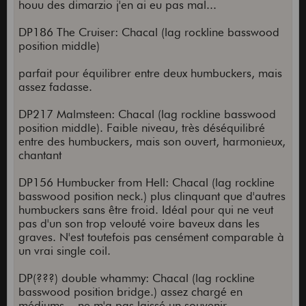
houu des dimarzio j'en ai eu pas mal...
DP186 The Cruiser: Chacal (lag rockline basswood
position middle)
parfait pour équilibrer entre deux humbuckers, mais
assez fadasse.
DP217 Malmsteen: Chacal (lag rockline basswood
position middle). Faible niveau, très déséquilibré
entre des humbuckers, mais son ouvert, harmonieux,
chantant
DP156 Humbucker from Hell: Chacal (lag rockline
basswood position neck.) plus clinquant que d'autres
humbuckers sans être froid. Idéal pour qui ne veut
pas d'un son trop velouté voire baveux dans les
graves. N'est toutefois pas censément comparable à
un vrai single coil.
DP(???) double whammy: Chacal (lag rockline
basswood position bridge.) assez chargé en
médiums... ne m'a pas laissé un souvenir