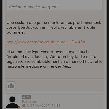
c'est pour monter sur quoi ?
Une custom que je me monterai très prochainement:
corps type Jackson en tilleul avec table en érable
pommelé,
http://www.occasion-musique.co(...)D=436
et un manche type Fender reverse avec touche
érable. Et avec tout ca, y'aura un floyd... Le micro
aigu sera vraisemblablement un dimarzio FRED, et le
micro intermédiaire un Fender Mex.
#26
Publié
par
til.
le
17 Nov 2007,
10:32