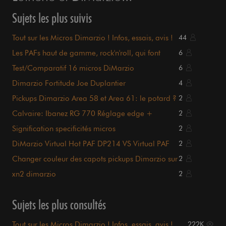
Sujets les plus suivis
Tout sur les Micros Dimarzio ! Infos, essais, avis !
44
Les PAFs haut de gamme, rock'n'roll, qui font
6
GRRRRRRRRRRRRR
Test/Comparatif 16 micros DiMarzio
6
Dimarzio Fortitude Joe Duplantier
4
Pickups Dimarzio Area 58 et Area 61: le potard ?
2
Résistance?
Calvaire: Ibanez RG 770 Réglage edge +
2
dimarzio evo bridge
Signification specificités micros
2
DiMarzio Virtual Hot PAF DP214 VS Virtual PAF
2
DP196 ?
Changer couleur des capots pickups Dimarzio sur
2
une strat
xn2 dimarzio
2
Sujets les plus consultés
Tout sur les Micros Dimarzio ! Infos, essais, avis !
222K