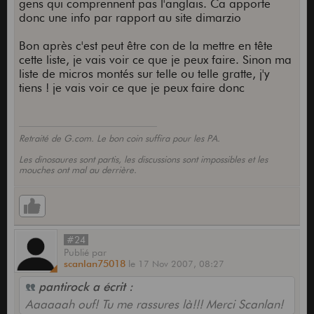
gens qui comprennent pas l'anglais. Ca apporte
donc une info par rapport au site dimarzio
Bon après c'est peut être con de la mettre en tête
cette liste, je vais voir ce que je peux faire. Sinon ma
liste de micros montés sur telle ou telle gratte, j'y
tiens ! je vais voir ce que je peux faire donc
Retraité de G.com. Le bon coin suffira pour les PA.
Les dinosaures sont partis, les discussions sont impossibles et les
mouches ont mal au derrière.
#24
Publié
par
scanlan75018
le
17 Nov 2007,
08:27
pantirock a écrit :
Aaaaaah ouf! Tu me rassures là!!! Merci Scanlan!