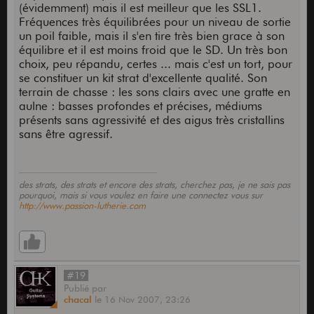
(évidemment) mais il est meilleur que les SSL1.
Fréquences très équilibrées pour un niveau de sortie
un poil faible, mais il s'en tire très bien grace à son
équilibre et il est moins froid que le SD. Un très bon
choix, peu répandu, certes ... mais c'est un tort, pour
se constituer un kit strat d'excellente qualité. Son
terrain de chasse : les sons clairs avec une gratte en
aulne : basses profondes et précises, médiums
présents sans agressivité et des aigus très cristallins
sans être agressif.
des strats, des strats et encore des strats, cherchez pas, je ne sais pas
pourquoi, mais si vous voulez en faire une connectez vous sur
http://www.passion-lutherie.com
#19
Publié
par
chacal
le
16 Nov 2007,
23:26