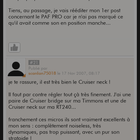
Tiens, au passage, je vais rééditer mon 1er post
concernant le PAF PRO car je n'ai pas marqué ce
qu'il avait comme son en position manche...
#21
Publié
par
scanlan75018
le
17 Nov 2007,
08:17
je te rassure, il est très bien le Cruiser neck !
Il faut par contre régler tout çà très finement. J'ai une
paire de Cruiser bridge sur ma Timmons et une de
Cruiser neck sur ma RT240...
franchement ces micros ils sont vraiment excellents à
mon sens : complètement noiseless, très
dynamiques, pas trop puissant, avec un pur son
stratoide !