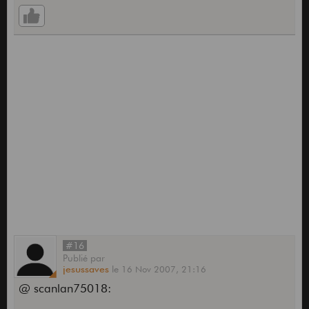
#16
Publié
par
jesussaves
le
16 Nov 2007,
21:16
@ scanlan75018: