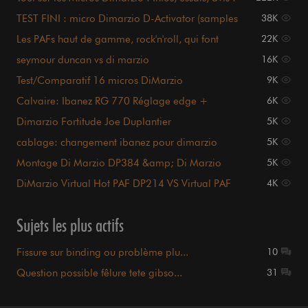
TEST FINI : micro Dimarzio D-Activator (samples
38K
inside)
Les PAFs haut de gamme, rock'n'roll, qui font
22K
GRRRRRRRRRRRRR
seymour duncan vs di marzio
16K
Test/Comparatif 16 micros DiMarzio
9K
Calvaire: Ibanez RG 770 Réglage edge +
6K
dimarzio evo bridge
Dimarzio Fortitude Joe Duplantier
5K
cablage: changement ibanez pour dimarzio
5K
Montage Di Marzio DP384 &amp; Di Marzio
5K
DP172
DiMarzio Virtual Hot PAF DP214 VS Virtual PAF
4K
DP196 ?
Sujets les plus actifs
Fissure sur binding ou problème plu...
10
Question possible fêlure tete gibso...
31