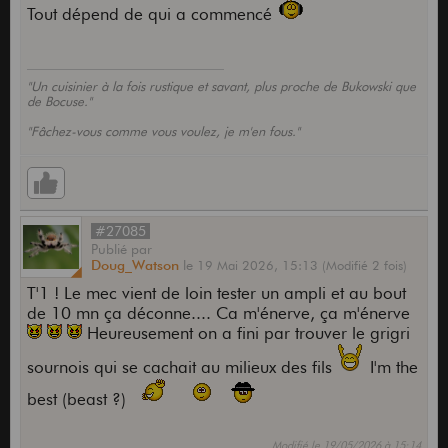
Tout dépend de qui a commencé
"Un cuisinier à la fois rustique et savant, plus proche de Bukowski que
de Bocuse."
"Fâchez-vous comme vous voulez, je m'en fous."
#27085
Publié
par
Doug_Watson
le
19 Mai 2026,
15:13
(Modifié 2 fois)
T'1 ! Le mec vient de loin tester un ampli et au bout
de 10 mn ça déconne.... Ca m'énerve, ça m'énerve
Heureusement on a fini par trouver le grigri
sournois qui se cachait au milieux des fils
I'm the
best (beast ?)
Modifié le 19/05/2026 à 15:14