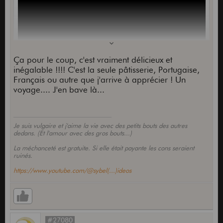
Ça pour le coup, c'est vraiment délicieux et
inégalable !!!! C'est la seule pâtisserie, Portugaise,
Français ou autre que j'arrive à apprécier ! Un
trop bon en plus
voyage.... J'en bave là...
Je suis vulgaire et j'aime la vie avec des petits bouts des autres
dedans. (Et l'amour avec des gros bouts...)
La méchanceté est gratuite. Si elle était payante les cons seraient
ruinés.
https://www.youtube.com/@sybel(...)ideos
#27080