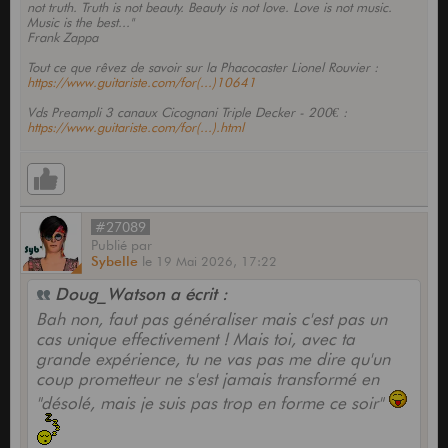
not truth. Truth is not beauty. Beauty is not love. Love is not music.
Music is the best..."
Frank Zappa
Tout ce que rêvez de savoir sur la Phacocaster Lionel Rouvier :
https://www.guitariste.com/for(...)10641
Vds Preampli 3 canaux Cicognani Triple Decker - 200€ :
https://www.guitariste.com/for(...).html
#27089
Publié
par
Sybelle
le
19 Mai 2026,
17:22
Doug_Watson a écrit :
Bah non, faut pas généraliser mais c'est pas un
cas unique effectivement ! Mais toi, avec ta
grande expérience, tu ne vas pas me dire qu'un
coup prometteur ne s'est jamais transformé en
"désolé, mais je suis pas trop en forme ce soir"