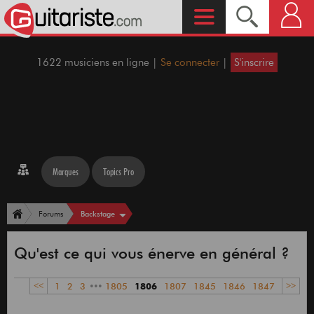
1622 musiciens en ligne |
Se connecter
|
S'inscrire
Marques
Topics Pro
Backstage
Forums
Qu'est ce qui vous énerve en général ?
<<
1
2
3
•••
1805
1806
1807
1845
1846
1847
>>