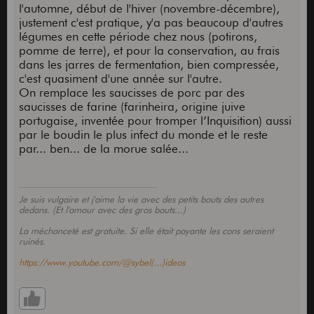
l'automne, début de l'hiver (novembre-décembre),
justement c'est pratique, y'a pas beaucoup d'autres
légumes en cette période chez nous (potirons,
pomme de terre), et pour la conservation, au frais
dans les jarres de fermentation, bien compressée,
c'est quasiment d'une année sur l'autre.
On remplace les saucisses de porc par des
saucisses de farine (farinheira, origine juive
portugaise, inventée pour tromper l’Inquisition) aussi
par le boudin le plus infect du monde et le reste
par... ben... de la morue salée...
Je suis vulgaire et j'aime la vie avec des petits bouts des autres
dedans. (Et l'amour avec des gros bouts...)
La méchanceté est gratuite. Si elle était payante les cons seraient
ruinés.
https://www.youtube.com/@sybel(...)ideos