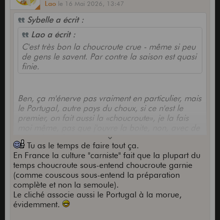
Lao
le
16 Mai 2026,
13:47
Sybelle a écrit :
Lao a écrit :
C'est très bon la choucroute crue - même si peu
de gens le savent. Par contre la saison est quasi
finie.
Ben, ça m'énerve pas vraiment en particulier, mais
le Portugal, autre pays du choux, si ce n'est le
premier, on fait aussi la «choucroute», je la fais
moi même, pas que j'ouvre la boite, non, avec de
vrais choux frais (couve-coração) que je fais
Tu as le temps de faire tout ça.
fermenter, c'est asses facile à faire, mais la saison
En France la culture "carniste" fait que la plupart du
c'est plutôt l'automne, début de l'hiver (novembre-
temps choucroute sous-entend choucroute garnie
décembre), justement c'est pratique, y'a pas
(comme couscous sous-entend la préparation
beaucoup d'autres légumes en cette période chez
complète et non la semoule).
nous (potirons, pomme de terre), et pour la
Le cliché associe aussi le Portugal à la morue,
conservation, au frais dans les jarres de
évidemment.
fermentation, bien compressée, c'est quasiment
d'une année sur l'autre.