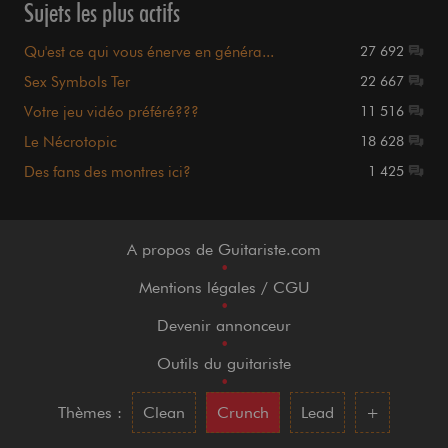
Qu'est ce qui vous énerve en général ?
70
Le trombinoscope (INDEX page 1)
70
Tous les films que vous aimez - Au cinéma et à la
68
maison.
Amateurs de photo
68
Sujets les plus consultés
Images à la c*n
6 016K
Sex Symbols Ter
2 812K
Football
1 816K
Histoires et conseils pour drague
1 676K
Faits d'actualité graves/choquants/...
1 660K
Le Nécrotopic
1 606K
Le Con du Jour
1 415K
Qu'est ce qui vous énerve en général ?
1 359K