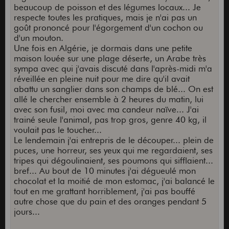
beaucoup de poisson et des légumes locaux... Je
respecte toutes les pratiques, mais je n'ai pas un
goût prononcé pour l'égorgement d'un cochon ou
d'un mouton.
Une fois en Algérie, je dormais dans une petite
maison louée sur une plage déserte, un Arabe très
sympa avec qui j'avais discuté dans l'après-midi m'a
réveillée en pleine nuit pour me dire qu'il avait
abattu un sanglier dans son champs de blé... On est
allé le chercher ensemble à 2 heures du matin, lui
avec son fusil, moi avec ma candeur naïve... J'ai
trainé seule l'animal, pas trop gros, genre 40 kg, il
voulait pas le toucher...
Le lendemain j'ai entrepris de le découper... plein de
puces, une horreur, ses yeux qui me regardaient, ses
tripes qui dégoulinaient, ses poumons qui sifflaient...
bref... Au bout de 10 minutes j'ai dégueulé mon
chocolat et la moitié de mon estomac, j'ai balancé le
tout en me grattant horriblement, j'ai pas bouffé
autre chose que du pain et des oranges pendant 5
jours...