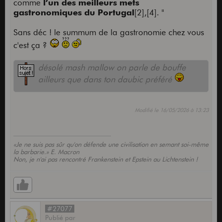
comme
l’un des meilleurs mets
gastronomiques du Portugal
[2],[4]. "
Sans déc ! le summum de la gastronomie chez vous
c'est ça ?
désolé mash mallow on parle de bouffe
ailleurs que dans ton daubic préféré
Modifié le 16/05/2026 à 13:23
«Je ne suis pas sûr qu'on défende une civilisation en semant soi-même
la barbarie.» E. Macron
Non, je n'ai pas rencontré Frankenstein et Epstein au Lichtenstein !
#27077
Publié
par