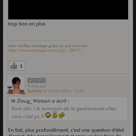
trop bon en plus
mon meilleur montage grâce au pcb d un ami :
https://www.casimages.com/u/pi(...)2817/
1
#27079
Publié
par
Sybelle
le
16 Mai 2026,
15:35
Doug_Watson a écrit :
Sans déc ! le summum de la gastronomie chez
vous c'est ça ?
En fait, plus profondément, c'est une question d'état