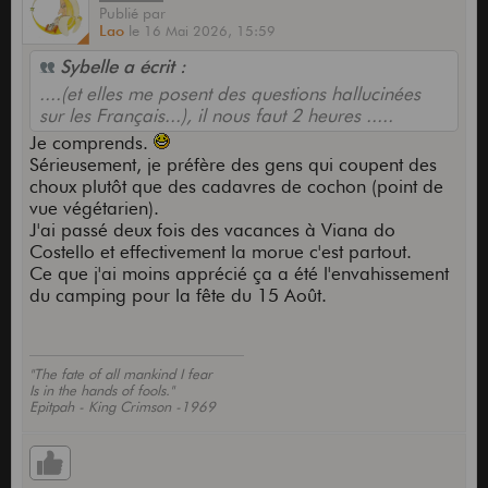
Publié
par
Lao
le
16 Mai 2026,
15:59
Sybelle a écrit :
....(et elles me posent des questions hallucinées
sur les Français...), il nous faut 2 heures .....
Je comprends.
Sérieusement, je préfère des gens qui coupent des
choux plutôt que des cadavres de cochon (point de
vue végétarien).
J'ai passé deux fois des vacances à Viana do
Costello et effectivement la morue c'est partout.
Ce que j'ai moins apprécié ça a été l'envahissement
du camping pour la fête du 15 Août.
"The fate of all mankind I fear
Is in the hands of fools."
Epitpah - King Crimson -1969