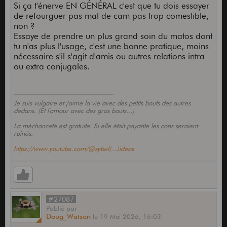
Si ça t'énerve EN GÉNÉRAL c'est que tu dois essayer
de refourguer pas mal de cam pas trop comestible,
non ?
Essaye de prendre un plus grand soin du matos dont
tu n'as plus l'usage, c'est une bonne pratique, moins
nécessaire s'il s'agit d'amis ou autres relations intra
ou extra conjugales.
Je suis vulgaire et j'aime la vie avec des petits bouts des autres
dedans. (Et l'amour avec des gros bouts...)
La méchanceté est gratuite. Si elle était payante les cons seraient
ruinés.
https://www.youtube.com/@sybel(...)ideos
#27087
Publié
par
Doug_Watson
le
19 Mai 2026,
16:03