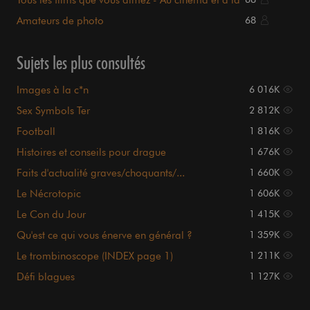
En ce moment sur backstage...
Sujets les plus suivis
Images à la c*n
200
Vos moments de solitude ?
122
Défi blagues
94
Histoires et conseils pour drague
88
videos delires
74
Faits d'actualité graves/choquants/...
70