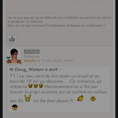
«Je ne suis pas sûr qu'on défende une civilisation en semant soi-même
la barbarie.» E. Macron
Non, je n'ai pas rencontré Frankenstein et Epstein au Lichtenstein !
#27086
Publié
par
Sybelle
le
19 Mai 2026,
15:49
Doug_Watson a écrit :
T'1 ! Le mec vient de loin tester un ampli et au
bout de 10 mn ça déconne.... Ca m'énerve, ça
m'énerve
Heureusement on a fini par
trouver le grigri sournois qui se cachait au milieux
des fils
I'm the best (beast ?)