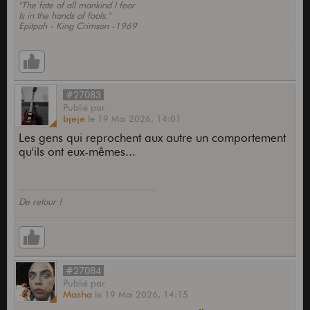
"The fate of all mankind I fear
Is in the hands of fools."
Epitpah - King Crimson -1969
#27083
Publié
par
bjeje
le
19 Mai 2026,
14:01
Les gens qui reprochent aux autre un comportement
qu'ils ont eux-mêmes...
De retour !
#27084
Publié
par
Masha
le
19 Mai 2026,
14:15