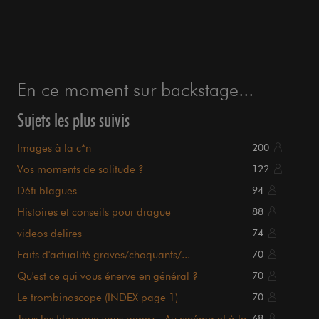
"The fate of all mankind I fear
Is in the hands of fools."
Epitpah - King Crimson -1969
1
Qu'est ce qui vous énerve en général ?
<<
1
2
3
•••
1805
1806
1807
1845
1846
1847
>>
Accueil forum
Backstage