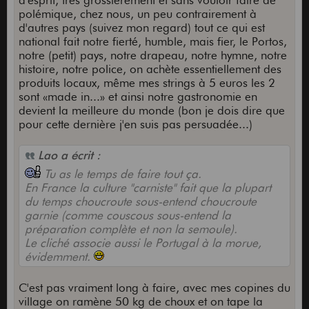
d'esprit, très grossièrement et sans vouloir faire de
polémique, chez nous, un peu contrairement à
d'autres pays (suivez mon regard) tout ce qui est
national fait notre fierté, humble, mais fier, le Portos,
notre (petit) pays, notre drapeau, notre hymne, notre
histoire, notre police, on achète essentiellement des
produits locaux, même mes strings à 5 euros les 2
sont «made in...» et ainsi notre gastronomie en
devient la meilleure du monde (bon je dois dire que
pour cette dernière j'en suis pas persuadée...)
Lao a écrit :
Tu as le temps de faire tout ça.
En France la culture "carniste" fait que la plupart
du temps choucroute sous-entend choucroute
garnie (comme couscous sous-entend la
préparation complète et non la semoule).
Le cliché associe aussi le Portugal à la morue,
évidemment.
C'est pas vraiment long à faire, avec mes copines du
village on ramène 50 kg de choux et on tape la