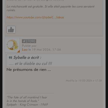
La méchanceté est gratuite. Si elle était payante les cons seraient
ruinés.
https://www.youtube.com/@sybel(...)ideos
#27090
Publié
par
Lao
le
19 Mai 2026,
17:56
Sybelle a écrit :
.... et le diable au cul !!!
Ne présumons de rien ...