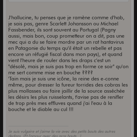
J'hallucine, tu penses que je ramène comme d'hab,
je sais pas, genre Scarlett Johansson ou Michael
Fassbender, ils sont souvent au Portugal (Pagny
aussi, mais bon, coup prometteur on a dit, pas une
mec qui a du se faire mordre par un rat hantavirus
en Patagonie du temps qu'il était un rebelle et pas
encore un réfugié fiscal dans mon pays), et quand
vient l'heure de rouler dans les draps c'est un
"désolé, mais je suis pas trop en forme ce soir" qu'on
me sert comme mise en bouche ????
'Tain mais je suis une icône, la reine des e-conne
même, pour dresser la fureur torrides des cobras les
plus mollasses ou faire jaillir de la source asséchée
les désirs les plus ruisselants, t'avise pas de renifler
de trop près mes effluves quand j'ai l'eau à la
bouche et le diable au cul !!!
Je suis vulgaire et j'aime la vie avec des petits bouts des autres
dedans. (Et l'amour avec des gros bouts...)