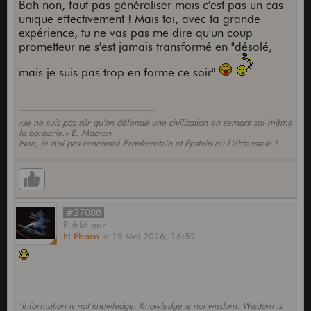
Bah non, faut pas généraliser mais c'est pas un cas
unique effectivement ! Mais toi, avec ta grande
expérience, tu ne vas pas me dire qu'un coup
prometteur ne s'est jamais transformé en "désolé,
mais je suis pas trop en forme ce soir"
«Je ne suis pas sûr qu'on défende une civilisation en semant soi-même
la barbarie.» E. Macron
Non, je n'ai pas rencontré Frankenstein et Epstein au Lichtenstein !
#27088
Publié
par
El Phaco
le
19 Mai 2026,
16:52
"Information is not knowledge. Knowledge is not wisdom. Wisdom is