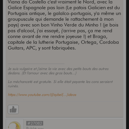
Viana do Costello c'est vraiment le Nord, avec la
Galice Espagnole pas loin (Le patois Galicien est du
Portugais antique, le galaïco-portugais, y'a même un
groupuscule qui demande le rattachement à mon
pays) avec son bon Vinho Verde du Minho ! (je bois
pas d'alcool, j'ai essayé, j'arrive pas, ça me rend
conne avant de me rendre joyeuse !) et Braga,
capitale de la lutherie Portugaise, Ortega, Cordoba
Guitars, APC, y sont fabriquées.
Je suis vulgaire et j'aime la vie avec des petits bouts des autres
dedans. (Et l'amour avec des gros bouts...)
La méchanceté est gratuite. Si elle était payante les cons seraient
ruinés.
https://www.youtube.com/@sybel(...)ideos
#27082
Publié
par