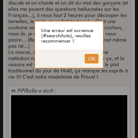
discute et on chante et on dit du mal des garçons (et
elles me posent des questions hallucinées sur les
Français...), il nous faut 2 heures pour découper les
lamelles, le reste ça se fait tout seul... C'est une
coutume sociale, comme quand on tue le cochon,
mais là, je sens que lui et toi, ça va moins vous
plaire... (Remarque, si on le tuait pas il serait même
pas né...)
La morue, c'est pas juste un cliché, c'est une
institution nationale ! Tout le monde adore ça, et la
raisons est simple : le subconscient ! C'est le plat
traditionnel du jour de Noël, ça marque les esprits à
vie !!! C'est notre madeleine de Proust !
PiPiRoSe a écrit :