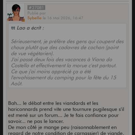
#27081
Publié
par
Sybelle
le
16 Mai 2026,
16:47
Lao a écrit :
Sérieusement, je préfère des gens qui coupent des
choux plutôt que des cadavres de cochon (point
de vue végétarien).
J'ai passé deux fois des vacances à Viana do
Costello et effectivement la morue c'est partout.
Ce que j'ai moins apprécié ça a été
l'envahissement du camping pour la fête du 15
Août.
Bah... le débat entre les viandards et les
hariconnards prend vite une tournure pugilesque s'il
est mené sur un forum... Je te fais confiance pour
savoir... ne pas le lancer.
De mon côté je mange peu (raisonnablement en
regard de notre condition de carnassier) de viande,