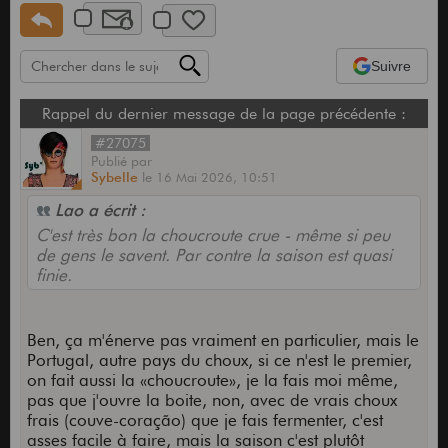
Suivre
Rappel du dernier message de la page précédente :
#27075
Publié
par
Sybelle
le
16 Mai 2026,
10:51
Lao a écrit :
C'est très bon la choucroute crue - même si peu
de gens le savent. Par contre la saison est quasi
finie.
Ben, ça m'énerve pas vraiment en particulier, mais le
Portugal, autre pays du choux, si ce n'est le premier,
on fait aussi la «choucroute», je la fais moi même,
pas que j'ouvre la boite, non, avec de vrais choux
frais (couve-coração) que je fais fermenter, c'est
asses facile à faire, mais la saison c'est plutôt