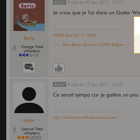
#361
Publié
le
09 Sep 2011,
13:27
Je crois que je l'ai dans un Guitar Wor
VEND Boss DC-3 / Patch
8oris
~°~ Mon Bazar Musical à l'effet Ralgan ~°~
Vintage Total
utilisateur
#362
Publié
le
12 Sep 2011,
13:28
Ce serait sympa car je galère un peu
http://heliumhorsefly.bandcamp.com/
tidim
Special Total
utilisateur