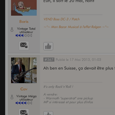
Euh, il sort le 20 mai, non?
VEND Boss DC-3 / Patch
8oris
~°~ Mon Bazar Musical à l'effet Ralgan ~°~
Vintage Total
utilisateur
#367
Publié
le
17 Mai 2013,
01:03
Ah ben en Suisse, ça devait être plus 
It’s only Rock’n’Roll !
Cav
A vendre:
Vintage Méga
- Warmoth "superstrat" one pickup
utilisateur
MP si intéressé et pour plus d'infos