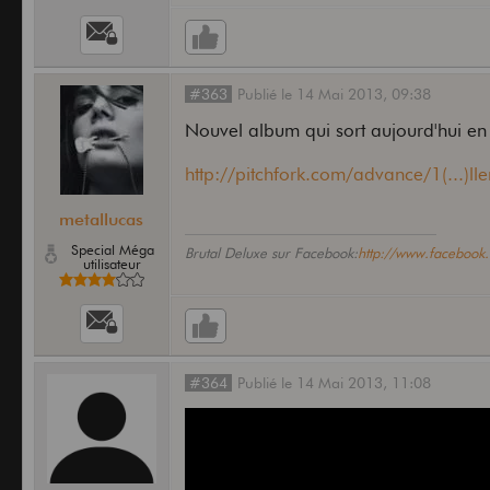
#363
Publié
le
14 Mai 2013,
09:38
Nouvel album qui sort aujourd'hui en 
http://pitchfork.com/advance/1(...)lle
metallucas
Special Méga
Brutal Deluxe sur Facebook:
http://www.faceboo
utilisateur
#364
Publié
le
14 Mai 2013,
11:08