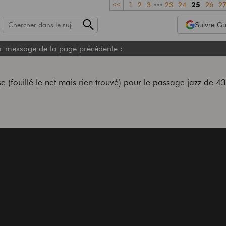
<<
1
2
3
•••
23
24
25
26
2
Suivre
Gui
r message de la page précédente :
se (fouillé le net mais rien trouvé) pour le passage jazz de 4