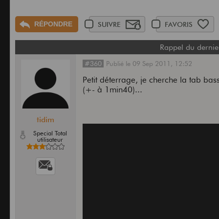
RÉPONDRE
SUIVRE
FAVORIS
Rappel du dernie
#360
Publié
le
09 Sep 2011,
12:52
Petit déterrage, je cherche la tab bas
(+- à 1min40)...
tidim
Special Total
utilisateur