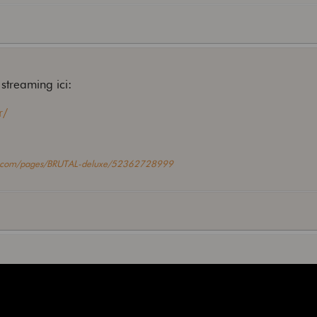
streaming ici:
r/
k.com/pages/BRUTAL-deluxe/52362728999