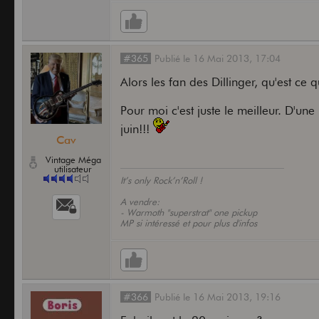
#365
Publié
le
16 Mai 2013,
17:04
Alors les fan des Dillinger, qu'est c
Pour moi c'est juste le meilleur. D'un
juin!!!
Cav
Vintage Méga
utilisateur
It’s only Rock’n’Roll !
A vendre:
- Warmoth "superstrat" one pickup
MP si intéressé et pour plus d'infos
#366
Publié
le
16 Mai 2013,
19:16