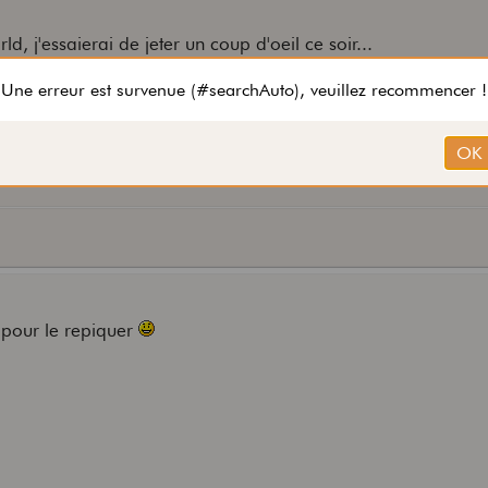
ld, j'essaierai de jeter un coup d'oeil ce soir...
 pour le repiquer