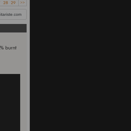
7
28
29
>>
tariste.com
3% burnt