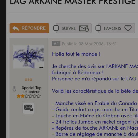
LAG ARKANE MASTER PRESTIGE
RÉPONDRE
SUIVRE
FAVORIS
#1
Publié
le
08 Mar 2006,
16:51
Holla tout le monde !
Je cherche des avis sur l'ARKANE M
fabriqué à Bédarieux !
Personne ne m'a répondu sur le LAG 
asa
Special Top
Voilà les caractéristique de la bête d
utilisateur
- Manche vissé en Erable du Canada (
- Guide renfort corps-manche en Tita
- Touche en Ebène du Gabon avec file
- 24 frettes Jumbo en nickel argent 
- Repères de touche ARKANE en Nacr
- Barre de réglage de manche à doubl