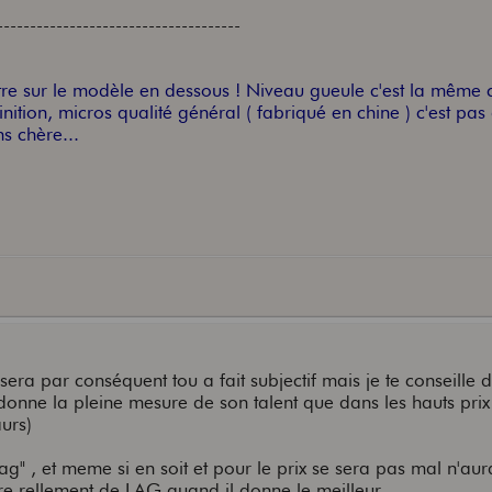
-------------------------------------
ttre sur le modèle en dessous ! Niveau gueule c'est la même
ition, micros qualité général ( fabriqué en chine ) c'est pas 
s chère...
sera par conséquent tou a fait subjectif mais je te conseille 
nne la pleine mesure de son talent que dans les hauts prix
urs)
g" , et meme si en soit et pour le prix se sera pas mal n'aur
dre rellement de LAG quand il donne le meilleur.