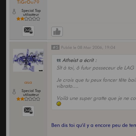
TiGrOu79
Special Top
utilisateur
#5
Publié
le
08 Mar 2006,
19:04
Atheist a écrit :
Slt à toi, ô futur posseceur de LAG
Je crois que tu peux foncer tête ba
asa
vibrato....
Special Top
utilisateur
Voilà une super gratte que je ne con
Ben dis toi qu'il y a encore peu de 