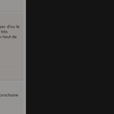
ier d'ou le
très
n haut de
 prochaine