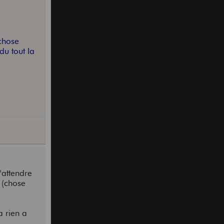
 chose
du tout la
d'attendre
 (chose
a rien a