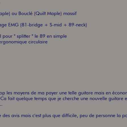
n
ple) ou Bouclé (Quilt Maple) massif
nage EMG (81-bridge + S-mid + 89-neck)
 pour " splitter " le 89 en simple
 ergonomique circulaire
s trop les moyens de ma payer une telle guitare mais en écono
Ca fait quelque temps que je cherche une nouvelle guitare et
..
he des avis mais c'est plus que difficile, peu de personne la 