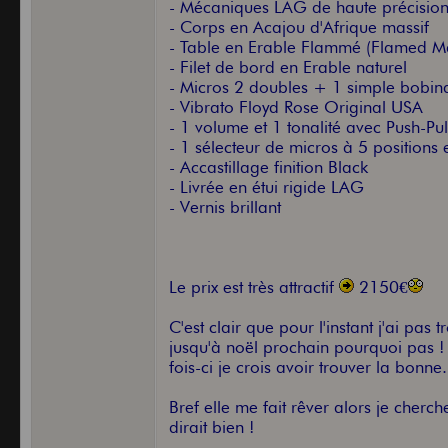
- Mécaniques LAG de haute précisio
- Corps en Acajou d'Afrique massif
- Table en Erable Flammé (Flamed Ma
- Filet de bord en Erable naturel
- Micros 2 doubles + 1 simple bobi
- Vibrato Floyd Rose Original USA
- 1 volume et 1 tonalité avec Push-Pull
- 1 sélecteur de micros à 5 positions
- Accastillage finition Black
- Livrée en étui rigide LAG
- Vernis brillant
Le prix est très attractif
2150€
C'est clair que pour l'instant j'ai pa
jusqu'à noël prochain pourquoi pas ! 
fois-ci je crois avoir trouver la bonne.
Bref elle me fait rêver alors je cherc
dirait bien !