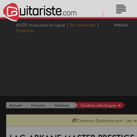
Articles
6628 musiciens en ligne |
Se connecter
|
S'inscrire
Guitare électrique
Accueil
Forums
Guitare
🎁
Concours Guitariste.com : Les r