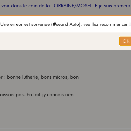
a voir dans le coin de la LORRAINE/MOSELLE je suis preneur
er : bonne lutherie, bons micros, bon
issais pas. En fait j'y connais rien