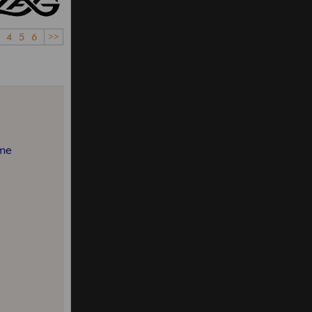
4
5
6
>>
mme