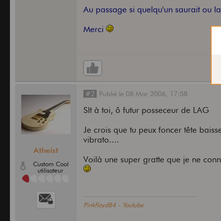
Au passage si quelqu'un saurait ou l
Merci
#2
Publié
le
08 Mar 2006,
17:58
Slt à toi, ô futur posseceur de LAG
Je crois que tu peux foncer tête baiss
vibrato....
Atheist
Voilà une super gratte que je ne conna
Custom Cool
utilisateur
Pinkfloyd84 - Youtube