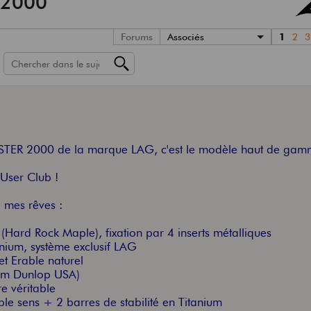
 2000
Forums
Associés
1
2
3
ASTER 2000 de la marque LAG, c'est le modèle haut de ga
User Club !
e mes rêves :
Hard Rock Maple), fixation par 4 inserts métalliques
nium, système exclusif LAG
t Erable naturel
(Jim Dunlop USA)
e véritable
e sens + 2 barres de stabilité en Titanium