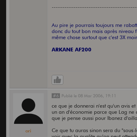
----------------------------------------------
Au pire je pourrais toujours me raba
donc du tout bon mais après niveau fin
même chose surtout que c'est 3X moin
ARKANE AF200
#6
Publié
le
08 Mar 2006,
19:11
ce que je donnerai n'est qu'un avis et 
un an d'économie parce que Lag ne do
que je pense aussi pour Ibanez d'ailla
Ce que tu auras sinon sera du "sous-la
ori
voir avec la qualite qu'on peut atten