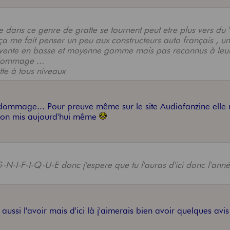
 dans ce genre de gratte se tournent peut etre plus vers du 
ça me fait penser un peu aux constructeurs auto français , u
 vente en basse et moyenne gamme mais pas reconnus à leur
dommage ...
atte à tous niveaux
dommage... Pour preuve même sur le site Audiofanzine elle n
 l'on mis aujourd'hui même
-N-I-F-I-Q-U-E donc j'espere que tu l'auras d'ici donc l'ann
ssi l'avoir mais d'ici là j'aimerais bien avoir quelques avis