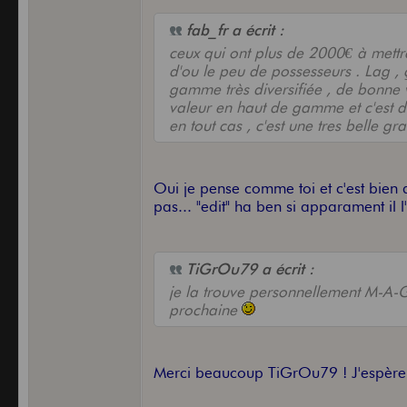
fab_fr a écrit :
ceux qui ont plus de 2000€ à mettre
d'ou le peu de possesseurs . Lag , 
gamme très diversifiée , de bonne
valeur en haut de gamme et c'est 
en tout cas , c'est une tres belle gr
Oui je pense comme toi et c'est bien 
pas... "edit" ha ben si apparament il
TiGrOu79 a écrit :
je la trouve personnellement M-A-G
prochaine
Merci beaucoup TiGrOu79 ! J'espère au