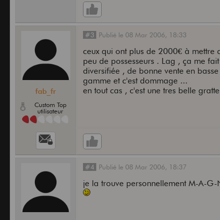
#3
Publié
le
08 Mar 2006,
18:33
ceux qui ont plus de 2000€ à mettre d
peu de possesseurs . Lag , ça me fai
diversifiée , de bonne vente en bass
gamme et c'est dommage ...
en tout cas , c'est une tres belle gratt
fab_fr
Custom Top
utilisateur
#4
Publié
le
08 Mar 2006,
18:37
je la trouve personnellement M-A-G-N