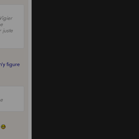
Vigier
ne
 juste
'y figure
ée