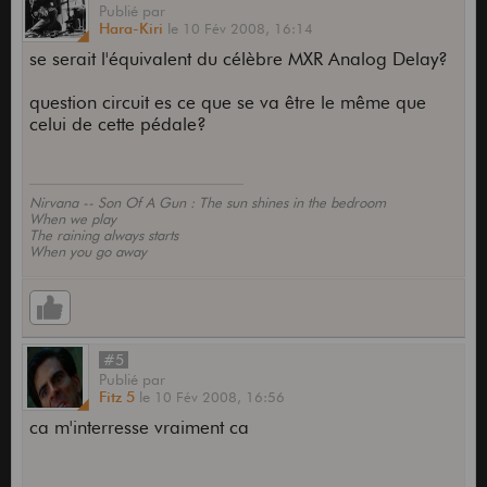
Publié
par
Hara-Kiri
le
10 Fév 2008,
16:14
se serait l'équivalent du célèbre MXR Analog Delay?
question circuit es ce que se va être le même que
celui de cette pédale?
Nirvana -- Son Of A Gun : The sun shines in the bedroom
When we play
The raining always starts
When you go away
#5
Publié
par
Fitz 5
le
10 Fév 2008,
16:56
ca m'interresse vraiment ca