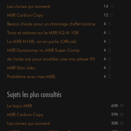
Les clones qui sonnent
14
MXR Carbon Copy
12
Besoin d'aide pour un chainage d'effet bizarre
4
Trucs et astuces sur le MXR EQ M 108
4
La MXR M108, on en parle (Officiel)
4
MXR Dynacomp vs. MXR Super Comp
4
de l'aide svp pour modifier une mxr phase 90
4
MXR Shin-Juku
4
Problème avec mes MXR.
4
Sujets les plus consultés
Le topic MXR
60K
MXR Carbon Copy
59K
Les clones qui sonnent
30K