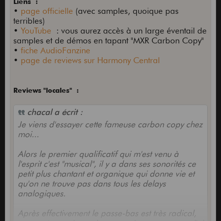
Liens :
•
page officielle
(avec samples, quoique pas
terribles)
•
YouTube
: vous aurez accès à un large éventail de
samples et de démos en tapant "MXR Carbon Copy"
•
fiche AudioFanzine
•
page de reviews sur Harmony Central
Reviews "locales" :
chacal a écrit :
Je viens d'essayer cette fameuse carbon copy chez
moi...
Alors le premier qualificatif qui m'est venu à
l'esprit c'est "musical", il y a dans ses sonorités ce
petit plus chantant et organique qui donne vie et
qu'on ne trouve pas dans tous les delays
analogiques.
Après effectivement le passe-bas est très radical,