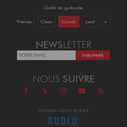
•
Outils du guitariste
•
Thèmes :
Clean
Crunch
Lead
+
NEWS
LETTER
NOUS
SUIVRE
GUITARISTE.COM EST ÉDITÉ PAR