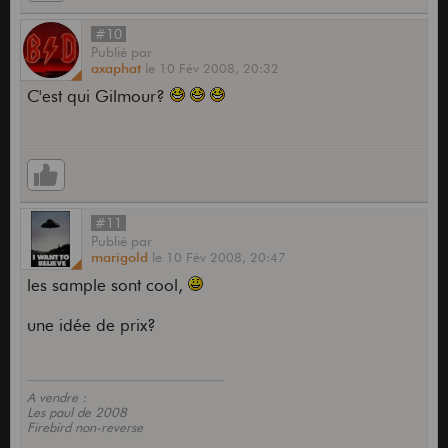
#10
Publié
par
axaphat
le
10 Fév 2008,
20:32
C'est qui Gilmour?
#11
Publié
par
marigold
le
10 Fév 2008,
20:47
les sample sont cool,
une idée de prix?
A vendre :
Les paul de 2008
Firebird non-reverse