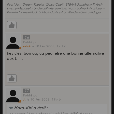
Pearl Jam-Dream Theater-Qotsa-Opeth-BTBAM-Symphony X-Arch
Enemy-Megadeth-Underoath-Aerosmith-Trivium-Soilwork-Mastodon-
Korn-In Flames-Black Sabbath-Justice-Iron Maiden-Gojira-Adagio
#6
Publié
par
adré
le
10 Fév 2008,
17:19
hey c'est bon ca, ca peut etre une bonne alternative
aux E-H.
#7
Publié
par
J.
le
10 Fév 2008,
19:46
Hara-Kiri a écrit :