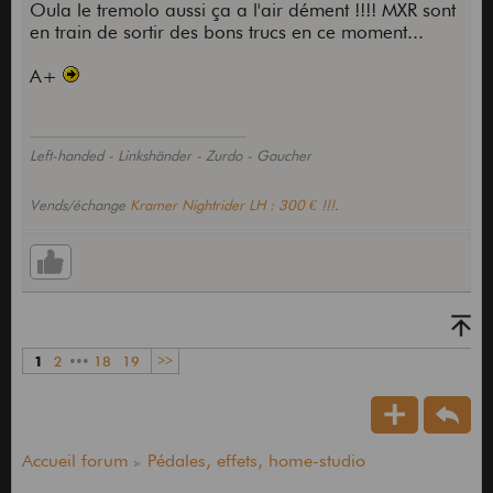
Oula le tremolo aussi ça a l'air dément !!!! MXR sont
en train de sortir des bons trucs en ce moment...
A+
Left-handed - Linkshänder - Zurdo - Gaucher
Vends/échange
Kramer Nightrider LH : 300 € !!!
.
1
2
•••
18
19
>>
Accueil forum
Pédales, effets, home-studio