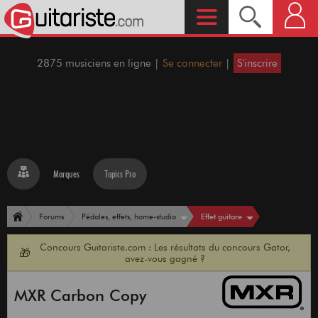
2875 musiciens en ligne |
Se connecter
|
S'inscrire
Marques
Topics Pro
Effet guitare
Forums
Pédales, effets, home-studio
Concours Guitariste.com : Les résultats du concours Gator,
🎁
avez-vous gagné ?
MXR Carbon Copy