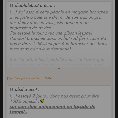
diablolebo3 a écrit :
[…] J'ai essayé cette pédale en magasin branchée
avec juste à coté une dmm . Je suis pas un pro
des delay donc je vais juste donner mon
impression de novice .
J'ai essayé le tout avec une gibson lespaul
standart branchée dans un hot rod (les ricains y'a
pas à dire, ils hésitent pas à te brancher des bons
trucs sans qu'on leur demande)
Bah j'ai adoré les 2 pédales mais j'ai trouvé que
la dmm avec nettement plus de présence en fait .
J'ai alors rajouté un peu de reverb et je trouve
qu'on peut obtenir un son similaire avec la mxr (ce
(
https://www.guitariste.com/for(...)18987
)
qui fait plaisir)
Le bouton mod quant à lui est une petite merveille
pbxl a écrit :
. Il change très subtilement le son . Moi j'ai adoré .
[…] essayé 2 jours.. donc pas assez pour être
100% objectif..
Dans l'absolu je trouve que la dmm est au dessus
sur son clair uniquement en façade de
. Mais pour un prix allant du simple au double, je
l'ampli..
pense que la mxr vaut nettement plus le coup .