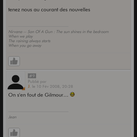
tenez nous au courant des nouvelles
Nirvana -- Son Of A Gun : The sun shines in the bedroom
When we play
The raining always starts
When you go away
#9
Publié
par
J.
le
10 Fév 2008,
20:28
On s'en fout de Gilmour…
Jean