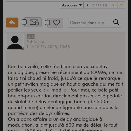
Associés
1
2
•••
18
19
>>
#1
Publié
par
J.
le
10 Fév 2008,
10:58
Bon ben voilà, cette réédition d'un vieux delay
analogique, présentée récemment au NAMM, ne me
faisait ni chaud ni froid, jusqu'à ce que je remarque
un petit switch magique en haut à gauche qui me fait
pétiller les yeux : « mod ». Pour moi, ce bête petit
bouton-poussoir fait directement passer cette pédale
du statut de delay analogique banal (de 600ms
quand même) à celui de figurante possible dans le
panthéon des delays ultimes.
On a donc affaire à un delay analogique à
modulation, allant jusqu'à 600 ms de délai, le tout
pour ~150$ aux US, ~170€ en Allemagne