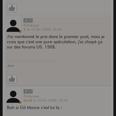
#12
Publié
par
J.
le
10 Fév 2008,
20:50
J'ai mentionné le prix dans le premier post, mais je
crois que c'est une pure spéculation, j'ai chopé ça
sur des forums US. 150$.
Jean
#13
Publié
par
hiro2
le
10 Fév 2008,
20:52
Bah si Gil Moore c'est lui la :