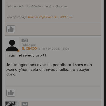
Left-handed - Linkshänder - Zurdo - Gaucher
Vends/échange
Kramer Nightrider LH : 300 € !!!
.
#3
Publié
par
EL CINCO
le
10 Fév 2008,
15:06
miam! et niveau prix??
Je n'imagine pas avoir un pedalboard sans mon
MemoryMan, cela dit, niveau taille.... a essayer
donc...
#4