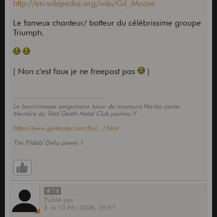
http://en.wikipedia.org/wiki/Gil_Moore
Le fameux chanteur/ batteur du célébrissime groupe
Triumph.
( Non c'est faux je ne freepost pas
)
Le bourrinnasse sanguinaire tueur de nounours Haribo jaune.
Membre du Total Death Metal Club youhou !!
https://www.guitariste.com/for(...).html
The Flidebi Dehu power !
#14
Publié
par
J.
le
10 Fév 2008,
20:57