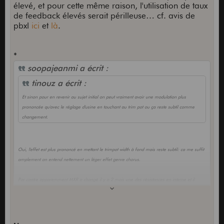
élevé, et pour cette même raison, l'utilisation de taux
de feedback élevés serait périlleuse… cf. avis de
pbxl
ici
et
là
.
*
soopajeanmi a écrit :
tinouz a écrit :
Et sinon pour en revenir au sujet initial on peut vraiment avoir une modulation plus
prononcée qu'avec le réglage d'usine en touchant au trim pot ou ça reste subtil comme
changement.
Oui, l'effet est plus prononcé en mettant le trimpot width à fond mais reste subtil: ca me suffit
amplement on entend nettement un léger effet genre chorus.
Par contre apparemment MXR a changé il y a 2 mois une des résistances en interne et il
semble donc que lsur es Carbon Copy actuelles l'effet soit beaucoup plus prononcé, ce qui
n'est pas d'ailleurs au gout de tout le monde.
La mienne est d'avril dernier et j'ai pas entendu les plus récentes.