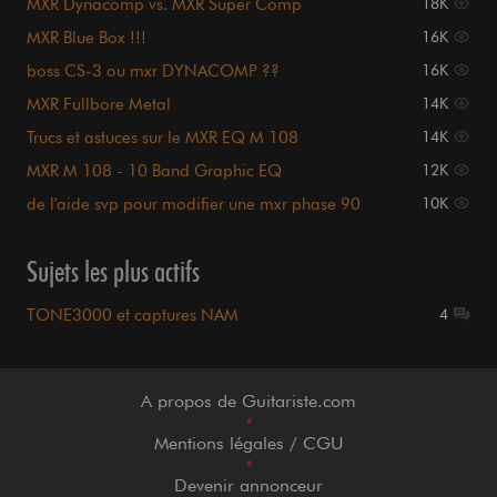
MXR Dynacomp vs. MXR Super Comp
18K
MXR Blue Box !!!
16K
boss CS-3 ou mxr DYNACOMP ??
16K
MXR Fullbore Metal
14K
Trucs et astuces sur le MXR EQ M 108
14K
MXR M 108 - 10 Band Graphic EQ
12K
de l'aide svp pour modifier une mxr phase 90
10K
Sujets les plus actifs
TONE3000 et captures NAM
4
A propos de Guitariste.com
•
Mentions légales / CGU
•
Devenir annonceur