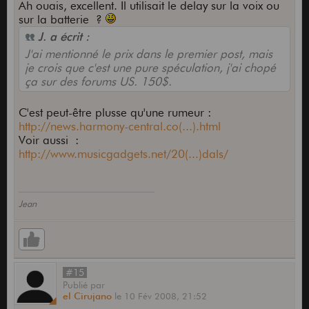
Ah ouais, excellent. Il utilisait le delay sur la voix ou
sur la batterie ?
J. a écrit :
J'ai mentionné le prix dans le premier post, mais
je crois que c'est une pure spéculation, j'ai chopé
ça sur des forums US. 150$.
C'est peut-être plusse qu'une rumeur :
http://news.harmony-central.co(...).html
Voir aussi :
http://www.musicgadgets.net/20(...)dals/
Jean
#15
Publié
par
el Cirujano
le
10 Fév 2008,
21:52