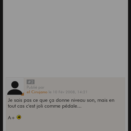
#2
Publié
par
el Cirujano
le
10 Fév 2008,
14:21
Je sais pas ce que ça donne niveau son, mais en
tout cas c'est joli comme pédale...
A+