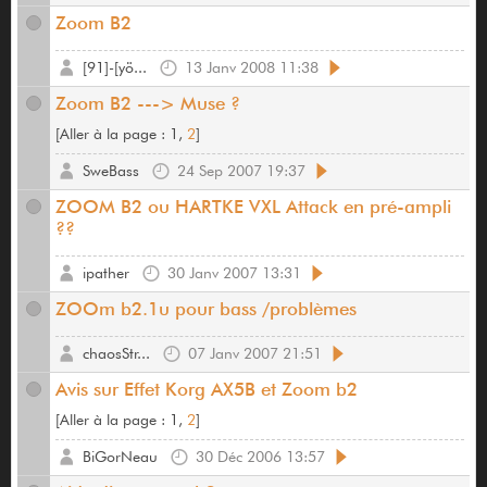
Zoom B2
[91]-[yö...
13 Janv 2008 11:38
Zoom B2 ---> Muse ?
[
Aller à la page :
1,
2
]
SweBass
24 Sep 2007 19:37
ZOOM B2 ou HARTKE VXL Attack en pré-ampli
??
ipather
30 Janv 2007 13:31
ZOOm b2.1u pour bass /problèmes
chaosStr...
07 Janv 2007 21:51
Avis sur Effet Korg AX5B et Zoom b2
[
Aller à la page :
1,
2
]
BiGorNeau
30 Déc 2006 13:57