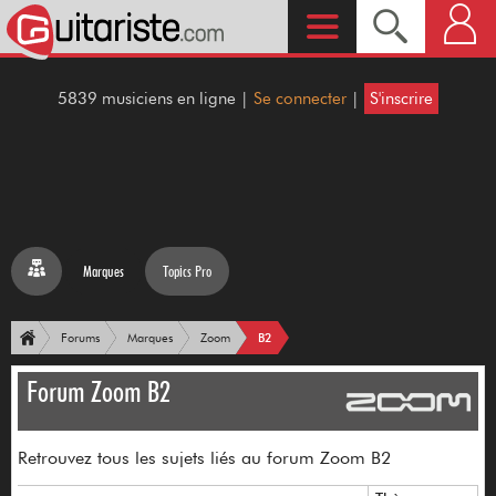
5839 musiciens en ligne |
Se connecter
|
S'inscrire
Marques
Topics Pro
B2
Forums
Marques
Zoom
Forum Zoom B2
Retrouvez tous les sujets liés au forum Zoom B2