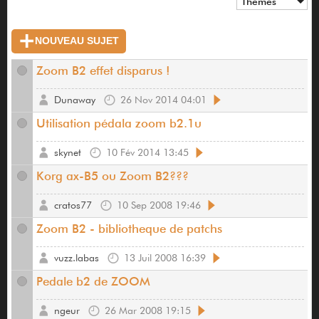
Thèmes
NOUVEAU SUJET
Zoom B2 effet disparus !
Dunaway
26 Nov 2014 04:01
Utilisation pédala zoom b2.1u
skynet
10 Fév 2014 13:45
Korg ax-B5 ou Zoom B2???
cratos77
10 Sep 2008 19:46
Zoom B2 - bibliotheque de patchs
vuzz.labas
13 Juil 2008 16:39
Pedale b2 de ZOOM
ngeur
26 Mar 2008 19:15