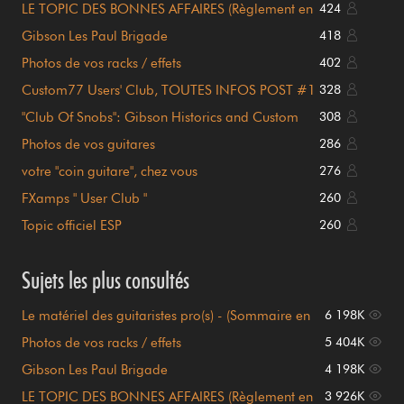
LE TOPIC DES BONNES AFFAIRES (Règlement en
424
page 1)
Gibson Les Paul Brigade
418
Photos de vos racks / effets
402
Custom77 Users' Club, TOUTES INFOS POST #1
328
!!!
"Club Of Snobs": Gibson Historics and Custom
308
Shop
Photos de vos guitares
286
votre "coin guitare", chez vous
276
FXamps " User Club "
260
Topic officiel ESP
260
Sujets les plus consultés
Le matériel des guitaristes pro(s) - (Sommaire en
6 198K
page 1)
Photos de vos racks / effets
5 404K
Gibson Les Paul Brigade
4 198K
LE TOPIC DES BONNES AFFAIRES (Règlement en
3 926K