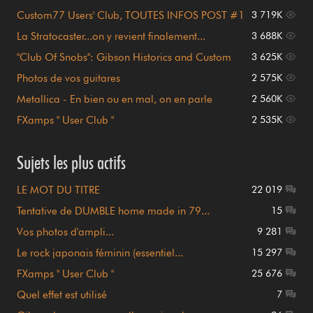
page 1)
Custom77 Users' Club, TOUTES INFOS POST #1
3 719K
!!!
La Stratocaster...on y revient finalement...
3 688K
"Club Of Snobs": Gibson Historics and Custom
3 625K
Shop
Photos de vos guitares
2 575K
Metallica - En bien ou en mal, on en parle
2 560K
FXamps " User Club "
2 535K
Sujets les plus actifs
LE MOT DU TITRE
22 019
Tentative de DUMBLE home made in 79...
15
Vos photos d'ampli...
9 281
Le rock japonais féminin (essentiel...
15 297
FXamps " User Club "
25 676
Quel effet est utilisé
7