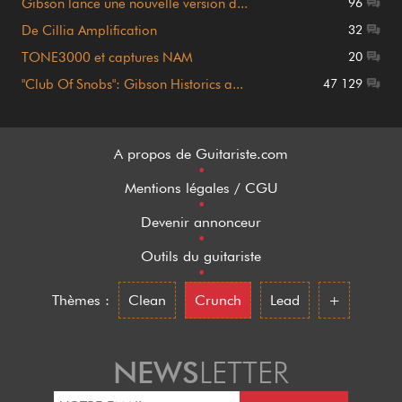
Gibson lance une nouvelle version d...
96
De Cillia Amplification
32
TONE3000 et captures NAM
20
"Club Of Snobs": Gibson Historics a...
47 129
A propos de Guitariste.com
•
Mentions légales / CGU
•
Devenir annonceur
•
Outils du guitariste
•
Thèmes :
Clean
Crunch
Lead
+
NEWS
LETTER