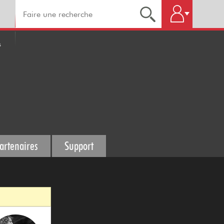
s
artenaires
Support