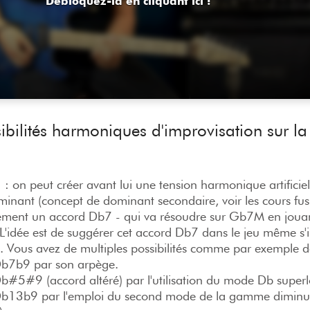
Débloquez-là en cliquant ici !
sibilités harmoniques d'improvisation sur la
: on peut créer avant lui une tension harmonique artificiel
minant (concept de dominant secondaire, voir les cours fus
uement un accord Db7 - qui va résoudre sur Gb7M en jouant
L'idée est de suggérer cet accord Db7 dans le jeu même s'il
le. Vous avez de multiples possibilités comme par exemple 
 Db7b9 par son arpège.
Db#5#9 (accord altéré) par l'utilisation du mode Db superl
 Db13b9 par l'emploi du second mode de la gamme dimin