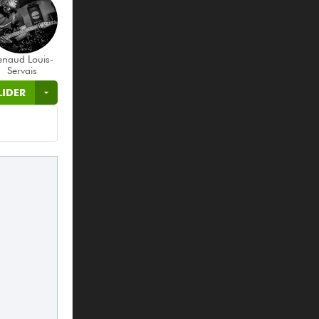
enaud Louis-
Servais
LIDER