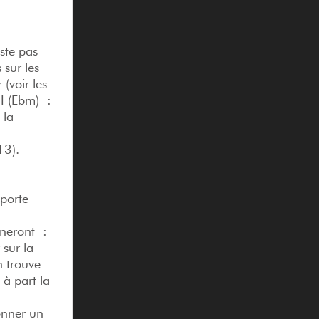
iste pas
 sur les
(voir les
 I (Ebm) :
 la
13).
porte
nneront :
 sur la
 trouve
 à part la
onner un