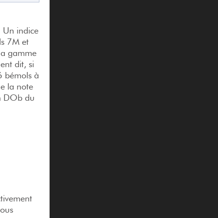
. Un indice
ds 7M et
e la gamme
nt dit, si
 6 bémols à
e la note
en DOb du
tivement
nous