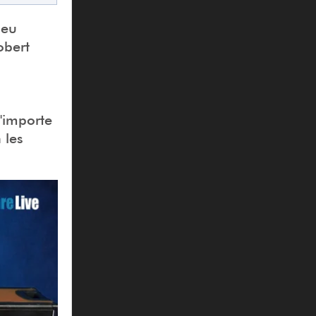
jeu
obert
n'importe
 les