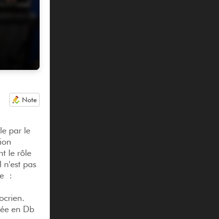
Note
le par le
ion
 le rôle
 n'est pas
de :
ocrien.
uée en Db