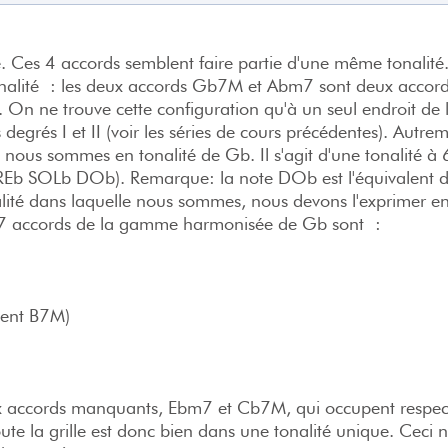
le. Ces 4 accords semblent faire partie d'une même tonalité
tonalité : les deux accords Gb7M et Abm7 sont deux accor
. On ne trouve cette configuration qu'à un seul endroit d
degrés I et II (voir les séries de cours précédentes). Autreme
 nous sommes en tonalité de Gb. Il s'agit d'une tonalité à
 REb SOLb DOb). Remarque: la note DOb est l'équivalent d
nalité dans laquelle nous sommes, nous devons l'exprimer 
es 7 accords de la gamme harmonisée de Gb sont :
lent B7M)
x accords manquants, Ebm7 et Cb7M, qui occupent respec
Toute la grille est donc bien dans une tonalité unique. Ceci 