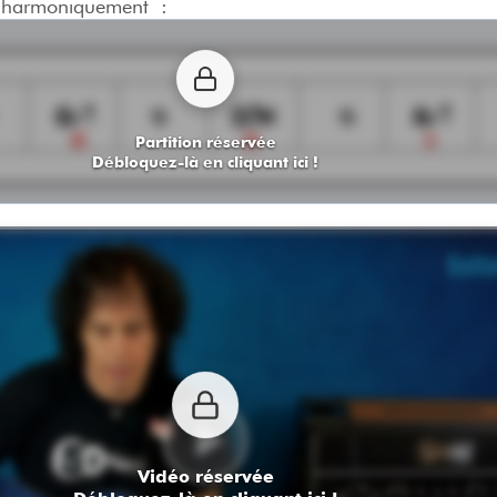
er harmoniquement :
Partition réservée
Débloquez-là en cliquant ici !
Vidéo réservée