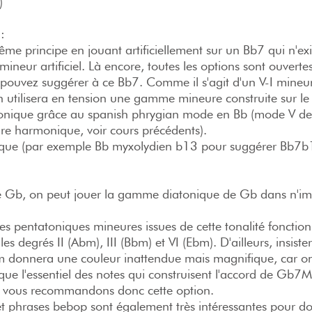
)
:
ême principe en jouant artificiellement sur un Bb7 qui n'ex
mineur artificiel. Là encore, toutes les options sont ouvertes
 pouvez suggérer à ce Bb7. Comme il s'agit d'un V-I mineur 
n utilisera en tension une gamme mineure construite sur le
onique grâce au spanish phrygian mode en Bb (mode V de
 harmonique, voir cours précédents).
ique (par exemple Bb myxolydien b13 pour suggérer Bb7b
 de Gb, on peut jouer la gamme diatonique de Gb dans n'im
les pentatoniques mineures issues de cette tonalité fonctio
 les degrés II (Abm), III (Bbm) et VI (Ebm). D'ailleurs, insister
 donnera une couleur inattendue mais magnifique, car on
que l'essentiel des notes qui construisent l'accord de Gb7M
 vous recommandons donc cette option.
t phrases bebop sont également très intéressantes pour d