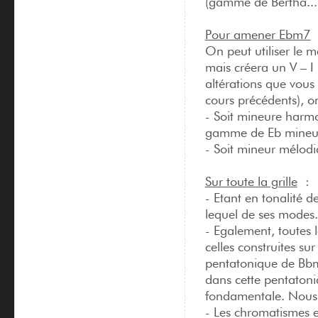
(gamme de Bertha...
Pour amener Ebm7
On peut utiliser le m
mais créera un V – I 
altérations que vous
cours précédents), o
- Soit mineure harm
gamme de Eb mineure
- Soit mineur mélod
Sur toute la grille
:
- Etant en tonalité
lequel de ses modes.
- Egalement, toutes 
celles construites sur
pentatonique de Bbm
dans cette pentatoni
fondamentale. Nous
- Les chromatismes e