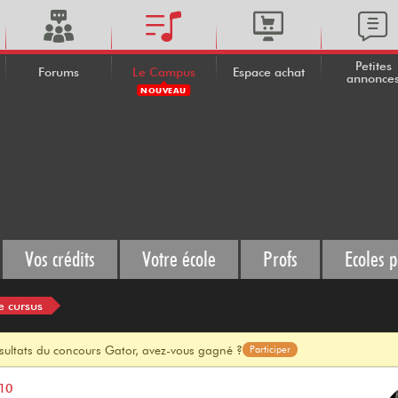
Petites
Forums
Le Campus
Espace achat
annonce
NOUVEAU
Vos crédits
Votre école
Profs
Ecoles p
e cursus
ésultats du concours Gator, avez-vous gagné ?
Participer
10