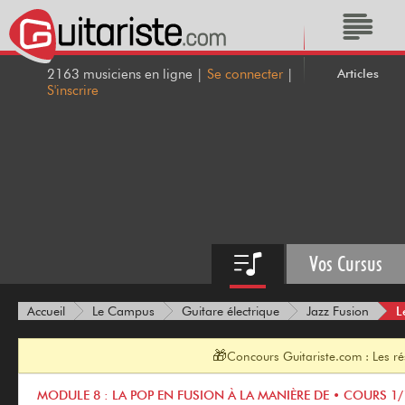
Articles
2163 musiciens en ligne |
Se connecter
|
S'inscrire
Vos Cursus
L
Accueil
Le Campus
Guitare électrique
Jazz Fusion
🎁
Concours Guitariste.com : Les r
MODULE 8 : LA POP EN FUSION À LA MANIÈRE DE • COURS 1/