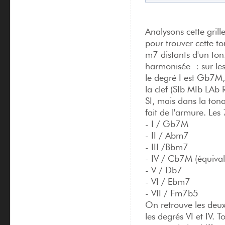
Analysons cette gril
pour trouver cette 
m7 distants d'un ton
harmonisée : sur les 
le degré I est Gb7M,
la clef (SIb MIb LAb
SI, mais dans la to
fait de l'armure. L
- I / Gb7M
- II / Abm7
- III /Bbm7
- IV / Cb7M (équiva
- V / Db7
- VI / Ebm7
- VII / Fm7b5
On retrouve les deu
les degrés VI et IV. 