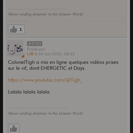
Never-ending dreamer to the Unseen World
1
#3765
Publié
par
LJB
le
04 Juin 2026,
08:52
ColonelTigh a mis en ligne quelques vidéos prises
sur le vif, dont ENERGETIC et Days.
https://www.youtube.com/@Tigh_
Lalala lalala lalala
Never-ending dreamer to the Unseen World