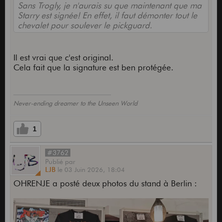
Sans Trogly, je n'aurais su que maintenant que ma
Starry est signée! En effet, il faut démonter tout le
chevalet pour soulever le pickguard.
Il est vrai que c'est original.
Cela fait que la signature est ben protégée.
Never-ending dreamer to the Unseen World
1
#3762
Publié
par
LJB
le
03 Juin 2026,
18:04
OHRENJE a posté deux photos du stand à Berlin :