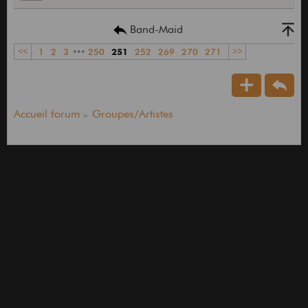
Band-Maid
<<
1
2
3
•••
250
251
252
269
270
271
>>
Accueil forum
Groupes/Artistes