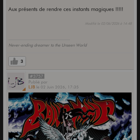
Aux présents de rendre ces instants magiques !!!!!
Modifié le 02/06/2026 à 14:48
Never-ending dreamer to the Unseen World
3
#3757
Publié
par
LJB
le
02 Juin 2026,
17:35