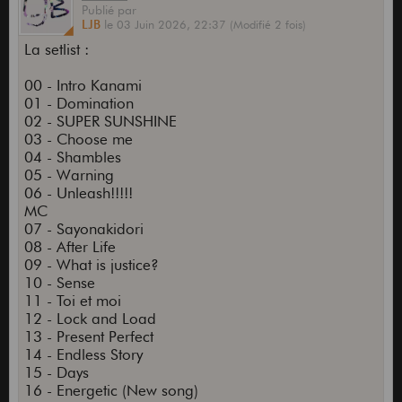
Publié
par
LJB
le
03 Juin 2026,
22:37
(Modifié 2 fois)
La setlist :
00 - Intro Kanami
01 - Domination
02 - SUPER SUNSHINE
03 - Choose me
04 - Shambles
05 - Warning
06 - Unleash!!!!!
MC
07 - Sayonakidori
08 - After Life
09 - What is justice?
10 - Sense
11 - Toi et moi
12 - Lock and Load
13 - Present Perfect
14 - Endless Story
15 - Days
16 - Energetic (New song)