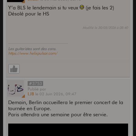
Y’a BLS le lendemain si tu veux
(je fais les 2)
Désolé pour le HS
Modifié le 30/05/2026 à 08:40
Les guitaristes sont des cons.
https://www.helixpulsar.com/
#3753
Publié
par
LJB
le
02 Juin 2026,
09:47
Demain, Berlin accueillera le premier concert de la
tournée en Europe.
Paris attendra une semaine pour être servie.