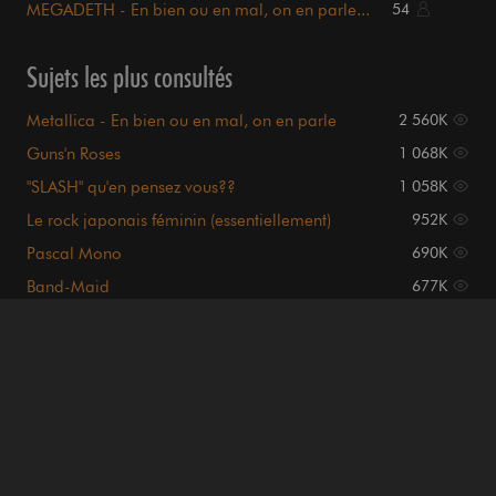
MEGADETH - En bien ou en mal, on en parle...
54
Sujets les plus consultés
Metallica - En bien ou en mal, on en parle
2 560K
Guns'n Roses
1 068K
"SLASH" qu'en pensez vous??
1 058K
Le rock japonais féminin (essentiellement)
952K
Pascal Mono
690K
Band-Maid
677K
Iron Maiden
671K
ACDC on en parle en bien (ou en mal)
557K
Dream Theater Topic Officiel
553K
MEGADETH - En bien ou en mal, on en parle...
468K
Sujets les plus actifs