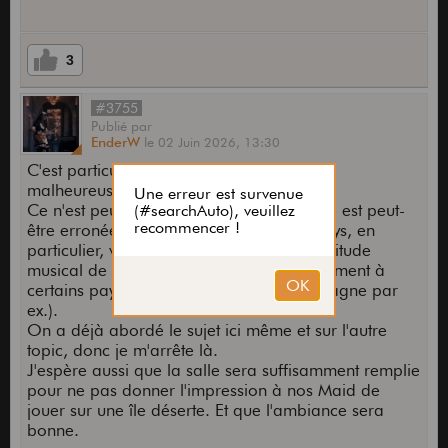
3
#3755
Publié
par
EnderW
le
02 Juin 2026,
13:30
C'est particulièrement navrant, mais
malheureusement normal.
Ce n'est peut-être que mon opinion et elle est peut-
être erronée, mais je trouve que notre pays, en
particulier, végète dans un état de décrépitude
musical de plus en plus flagrant contrairement à
certains pays voisins (Angleterre et Allemagne par
ex.).
On a déjà abordé le sujet ici même et sur l'autre
topic, donc je m'arrête là.
J'espère aussi que la salle sera suffisamment remplie
pour ne pas donner l'impression à nos Maid de
jouer sur une île déserte. Et que l'ambiance sera
bonne.