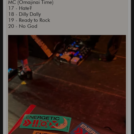
MC (Omajinai Time)
17 - Hate?
18 - Dilly Dally
19 - Ready to Rock
20 - No God