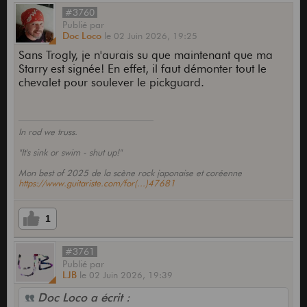
#3760
Publié
par
Doc Loco
le
02 Juin 2026,
19:25
Sans Trogly, je n'aurais su que maintenant que ma
Starry est signée! En effet, il faut démonter tout le
chevalet pour soulever le pickguard.
In rod we truss.
"It's sink or swim - shut up!"
Mon best of 2025 de la scène rock japonaise et coréenne
https://www.guitariste.com/for(...)47681
1
#3761
Publié
par
LJB
le
02 Juin 2026,
19:39
Doc Loco a écrit :