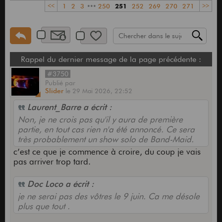
<<
1
2
3
•••
250
251
252
269
270
271
>>
Rappel du dernier message de la page précédente :
#3750
Publié
par
Slider
le
29 Mai 2026,
22:52
Laurent_Barre a écrit :
Non, je ne crois pas qu'il y aura de première
partie, en tout cas rien n'a été annoncé. Ce sera
très probablement un show solo de Band-Maid.
c’est ce que je commence à croire, du coup je vais
pas arriver trop tard.
Doc Loco a écrit :
je ne serai pas des vôtres le 9 juin. Ca me désole
plus que tout .