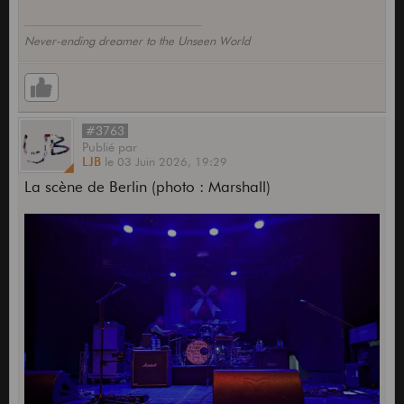
Never-ending dreamer to the Unseen World
#3763
Publié
par
LJB
le
03 Juin 2026,
19:29
La scène de Berlin (photo : Marshall)