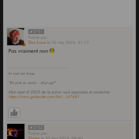
#3751
Publié
par
Doc Loco
le
30 Mai 2026,
01:12
Pas vraiment non
In rod we truss.
"It's sink or swim - shut up!"
Mon best of 2025 de la scène rock japonaise et coréenne
https://www.guitariste.com/for(...)47681
#3752
Publié
par
Slider
le
30 Mai 2026,
08:40