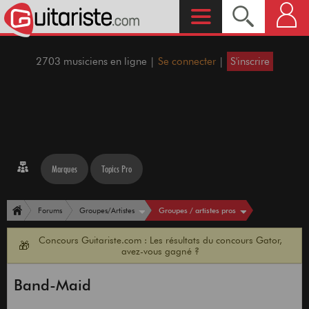
2703 musiciens en ligne |
Se connecter
|
S'inscrire
Marques
Topics Pro
Groupes / artistes pros
Forums
Groupes/Artistes
Concours Guitariste.com : Les résultats du concours Gator,
🎁
avez-vous gagné ?
Band-Maid