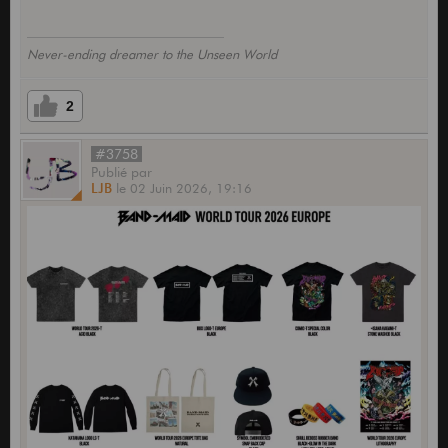
Never-ending dreamer to the Unseen World
2
#3758
Publié
par
LJB
le
02 Juin 2026,
19:16