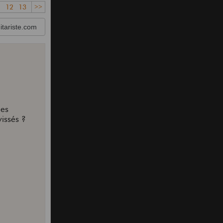
1
12
13
>>
tariste.com
les
vissés ?