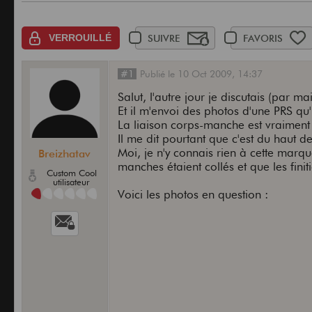
VERROUILLÉ
SUIVRE
FAVORIS
#1
Publié
le
10 Oct 2009,
14:37
Salut, l'autre jour je discutais (par mai
Et il m'envoi des photos d'une PRS qu
La liaison corps-manche est vraime
Il me dit pourtant que c'est du haut
Moi, je n'y connais rien à cette marqu
Breizhatav
manches étaient collés et que les fin
Custom Cool
utilisateur
Voici les photos en question :