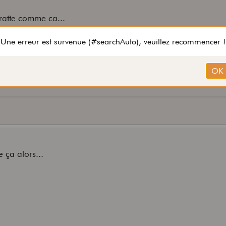
gratte comme ca...
d who I am....
 ça alors...