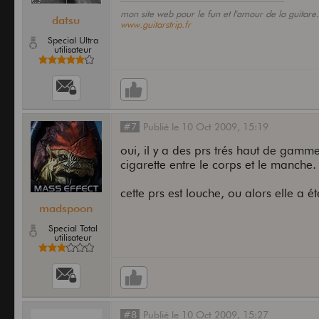
mon site web pour le fun et l'amour de la guitare
datsu
www.guitarstrip.fr
Special Ultra
utilisateur
#7
Publié
le
10 Oct 2009,
15:19
oui, il y a des prs trés haut de gam
cigarette entre le corps et le manche.
cette prs est louche, ou alors elle a 
madspoon
Special Total
utilisateur
#8
Publié
le
10 Oct 2009,
15:27