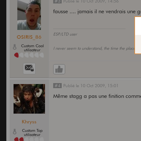
#3
Publié
le
10 Oct 2009,
14:56
fausse .... jamais il ne vendrais une 
ESP/LTD user
OSIRIS_86
Custom Cool
I never seem to understand, the time the place an
utilisateur
#4
Publié
le
10 Oct 2009,
15:01
Même stagg a pas une finition comme
Khryss
Custom Top
utilisateur