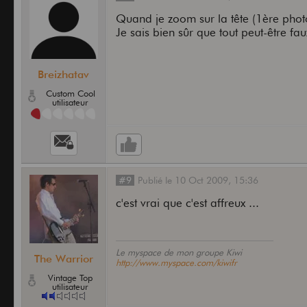
Quand je zoom sur la tête (1ère photo),
Je sais bien sûr que tout peut-être fa
Breizhatav
Custom Cool
utilisateur
#9
Publié
le
10 Oct 2009,
15:36
c'est vrai que c'est affreux ...
Le myspace de mon groupe Kiwi
The Warrior
http://www.myspace.com/kiwifr
Vintage Top
utilisateur