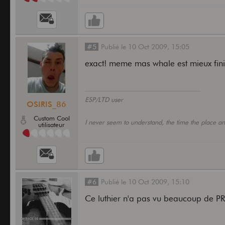
#5
Publié
le
10 Oct 2009,
15:05
exact! meme mas whale est mieux fin
ESP/LTD user
OSIRIS_86
Custom Cool
I never seem to understand, the time the place an
utilisateur
#6
Publié
le
10 Oct 2009,
15:10
Ce luthier n'a pas vu beaucoup de PRS !