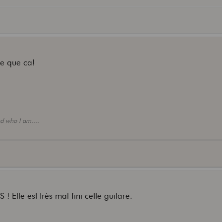
ie que ca!
d who I am....
 Elle est très mal fini cette guitare.