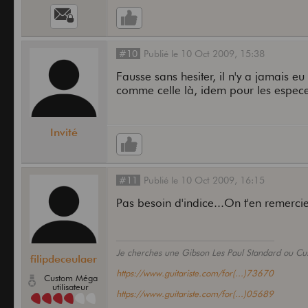
#10
Publié
le
10 Oct 2009,
15:38
Fausse sans hesiter, il n'y a jamais 
comme celle là, idem pour les espece
Invité
#11
Publié
le
10 Oct 2009,
16:15
Pas besoin d'indice...On t'en remercie
Je cherches une Gibson Les Paul Standard ou C
filipdeceulaer
https://www.guitariste.com/for(...)73670
Custom Méga
utilisateur
https://www.guitariste.com/for(...)05689