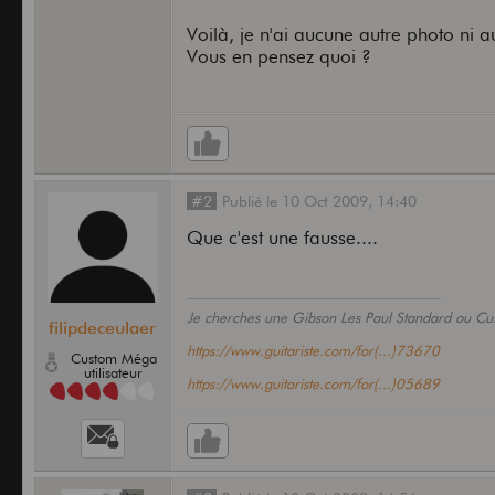
Voilà, je n'ai aucune autre photo ni au
Vous en pensez quoi ?
#2
Publié
le
10 Oct 2009,
14:40
Que c'est une fausse....
Je cherches une Gibson Les Paul Standard ou C
filipdeceulaer
https://www.guitariste.com/for(...)73670
Custom Méga
utilisateur
https://www.guitariste.com/for(...)05689