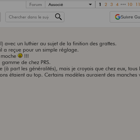
Forum
Associé
1
2
3
4
•••
10
1
Suivre
Gui
l) avec un luthier au sujet de la finition des grattes.
'il a reçue pour un simple réglage.
nt moche
!!!
 de gamme de chez PRS.
e (à part les généralités), mais je croyais que chez eux, tous 
itions étaient au top. Certains modèles auraient des manches 