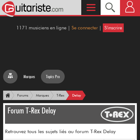
1171 musiciens en ligne |
Se connecter
|
S'inscrire
Marques
Topics Pro
Delay
Forums
Marques
T-Rex
Forum T-Rex Delay
Retrouvez tous les sujets liés au forum T-Rex Delay