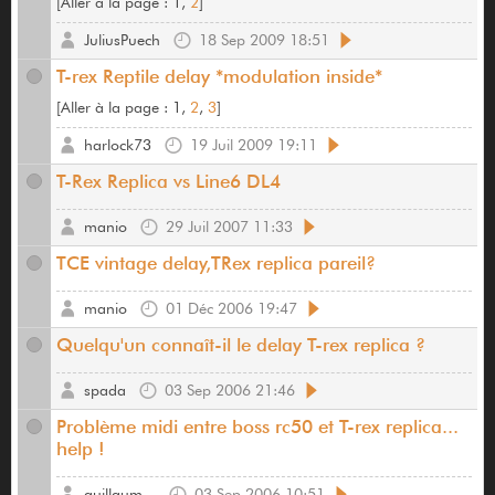
[
Aller à la page :
1,
2
]
JuliusPuech
18 Sep 2009 18:51
T-rex Reptile delay *modulation inside*
[
Aller à la page :
1,
2
,
3
]
harlock73
19 Juil 2009 19:11
T-Rex Replica vs Line6 DL4
manio
29 Juil 2007 11:33
TCE vintage delay,TRex replica pareil?
manio
01 Déc 2006 19:47
Quelqu'un connaît-il le delay T-rex replica ?
spada
03 Sep 2006 21:46
Problème midi entre boss rc50 et T-rex replica...
help !
guillaum...
03 Sep 2006 10:51