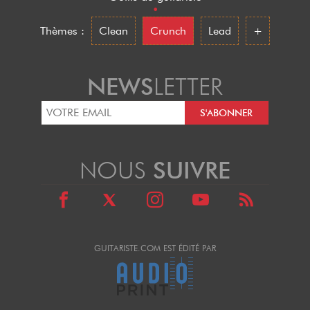
•
Thèmes :
Clean
Crunch
Lead
+
NEWS
LETTER
NOUS
SUIVRE
GUITARISTE.COM EST ÉDITÉ PAR