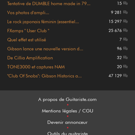
Tentative de DUMBLE home made in 79...
15
Vos photos d'ampli...
9 281
Le rock japonais féminin (essentiel...
15 297
FXamps " User Club "
25 676
Quel effet est utilisé
7
Gibson lance une nouvelle version d...
96
De Cillia Amplification
32
TONE3000 et captures NAM
20
"Club Of Snobs": Gibson Historics a...
47 129
A propos de Guitariste.com
•
Mentions légales / CGU
•
Devenir annonceur
•
Outils du guitariste