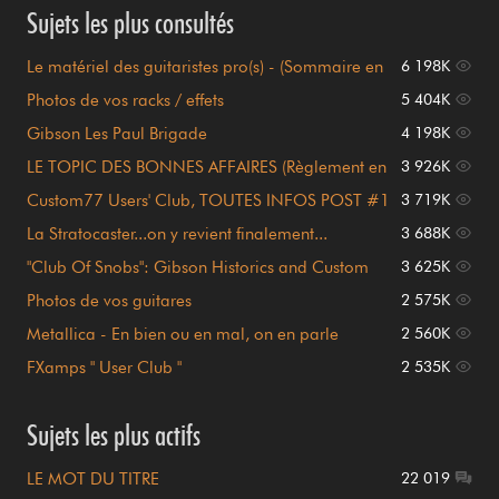
Sujets les plus consultés
Le matériel des guitaristes pro(s) - (Sommaire en
6 198K
page 1)
Photos de vos racks / effets
5 404K
Gibson Les Paul Brigade
4 198K
LE TOPIC DES BONNES AFFAIRES (Règlement en
3 926K
page 1)
Custom77 Users' Club, TOUTES INFOS POST #1
3 719K
!!!
La Stratocaster...on y revient finalement...
3 688K
"Club Of Snobs": Gibson Historics and Custom
3 625K
Shop
Photos de vos guitares
2 575K
Metallica - En bien ou en mal, on en parle
2 560K
FXamps " User Club "
2 535K
Sujets les plus actifs
LE MOT DU TITRE
22 019