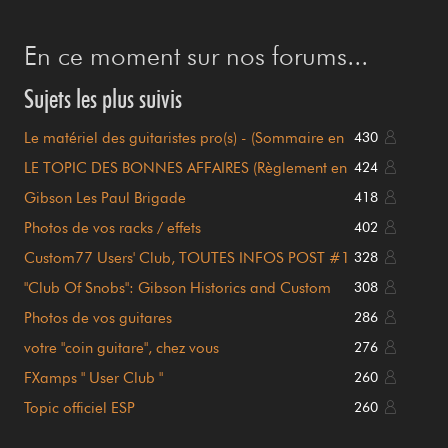
En ce moment sur nos forums...
Sujets les plus suivis
Le matériel des guitaristes pro(s) - (Sommaire en
430
page 1)
LE TOPIC DES BONNES AFFAIRES (Règlement en
424
page 1)
Gibson Les Paul Brigade
418
Photos de vos racks / effets
402
Custom77 Users' Club, TOUTES INFOS POST #1
328
!!!
"Club Of Snobs": Gibson Historics and Custom
308
Shop
Photos de vos guitares
286
votre "coin guitare", chez vous
276
FXamps " User Club "
260
Topic officiel ESP
260