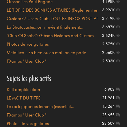
Gibson Les Paul Brigade
4 198K
LE TOPIC DES BONNES AFFAIRES (Règlement en
3 926K
page 1)
Custom77 Users' Club, TOUTES INFOS POST #1
3 719K
!!!
La Stratocaster...on y revient finalement...
3 687K
"Club Of Snobs": Gibson Historics and Custom
3 624K
Shop
Photos de vos guitares
2 575K
Metallica - En bien ou en mal, on en parle
2 560K
FXamps " User Club "
2 533K
Sujets les plus actifs
Kelt amplification
6 902
LE MOT DU TITRE
21 961
Le rock japonais féminin (essentiel...
15 264
FXamps " User Club "
25 655
Photos de vos guitares
22 509