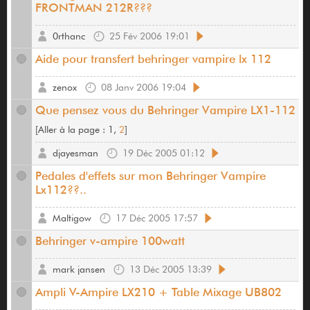
FRONTMAN 212R???
0rthanc
25 Fév 2006 19:01
Aide pour transfert behringer vampire lx 112
zenox
08 Janv 2006 19:04
Que pensez vous du Behringer Vampire LX1-112
[
Aller à la page :
1,
2
]
djayesman
19 Déc 2005 01:12
Pedales d'effets sur mon Behringer Vampire
Lx112??..
Maltigow
17 Déc 2005 17:57
Behringer v-ampire 100watt
mark jansen
13 Déc 2005 13:39
Ampli V-Ampire LX210 + Table Mixage UB802