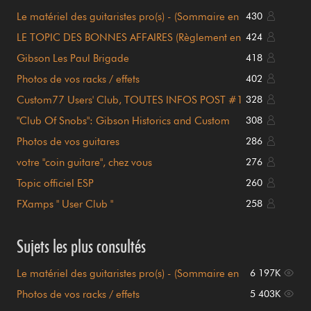
Le matériel des guitaristes pro(s) - (Sommaire en
430
page 1)
LE TOPIC DES BONNES AFFAIRES (Règlement en
424
page 1)
Gibson Les Paul Brigade
418
Photos de vos racks / effets
402
Custom77 Users' Club, TOUTES INFOS POST #1
328
!!!
"Club Of Snobs": Gibson Historics and Custom
308
Shop
Photos de vos guitares
286
votre "coin guitare", chez vous
276
Topic officiel ESP
260
FXamps " User Club "
258
Sujets les plus consultés
Le matériel des guitaristes pro(s) - (Sommaire en
6 197K
page 1)
Photos de vos racks / effets
5 403K