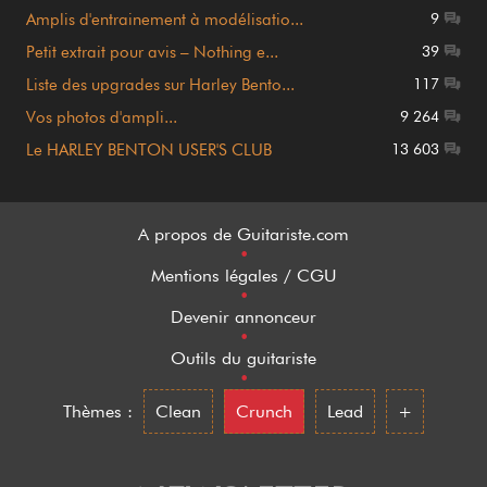
Amplis d'entrainement à modélisatio...
9
Petit extrait pour avis – Nothing e...
39
Liste des upgrades sur Harley Bento...
117
Vos photos d'ampli...
9 264
Le HARLEY BENTON USER'S CLUB
13 603
A propos de Guitariste.com
•
Mentions légales / CGU
•
Devenir annonceur
•
Outils du guitariste
•
Thèmes :
Clean
Crunch
Lead
+