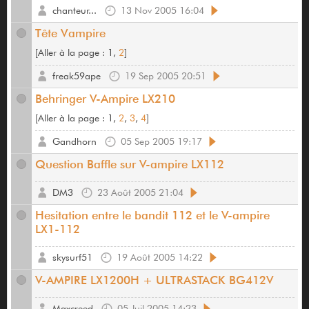
chanteur...
13 Nov 2005 16:04
Tête Vampire
[
Aller à la page :
1,
2
]
freak59ape
19 Sep 2005 20:51
Behringer V-Ampire LX210
[
Aller à la page :
1,
2
,
3
,
4
]
Gandhorn
05 Sep 2005 19:17
Question Baffle sur V-ampire LX112
DM3
23 Août 2005 21:04
Hesitation entre le bandit 112 et le V-ampire
LX1-112
skysurf51
19 Août 2005 14:22
V-AMPIRE LX1200H + ULTRASTACK BG412V
Maxcreed
05 Juil 2005 14:23