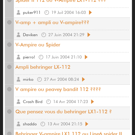
Spider II 112 ou V-Ampire LX1-112 ???
puker911
19 Juil 2004 16:03
V-amp + ampli ou V-ampire???
Daviken
27 Juin 2004 21:29
V-Ampire ou Spider
pierro!
17 Juin 2004 21:10
Ampli behringer LX-112
mirko
27 Avr 2004 08:24
V ampire ou peavey bandit 112 ????
Crash Bird
14 Avr 2004 17:23
Que pensez vous du behringer LX1-112 ?
shaddo
13 Avr 2004 21:15
Behringer V-ampire LX1 112 ou Line6 spider II