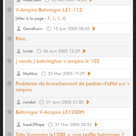
V-Ampire Behringer LX1-112
[
Aller à la page :
1,
2
,
3
,
4
]
Gandhorn
15 Juin 2005 08:45
Rien.
Invité
06 Juin 2005 12:29
[ vends ] behringher v ampire lx 102
MizMuz
22 Mar 2005 19:29
Probleme de branchement de pedale d'effet sur v
ampire
rondat
01 Janv 2005 21:05
Behringer V-Ampire LX1200H
freak59ape
21 Nov 2004 20:52
Tête V-ampire lx1200 + une baffle behringer ?