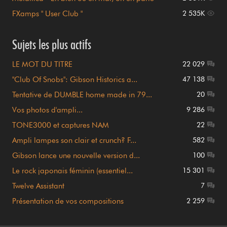
FXamps " User Club "
2 535K
Sujets les plus actifs
LE MOT DU TITRE
22 029
"Club Of Snobs": Gibson Historics a...
47 138
Tentative de DUMBLE home made in 79...
20
Vos photos d'ampli...
9 286
TONE3000 et captures NAM
22
Ampli lampes son clair et crunch? F...
582
Gibson lance une nouvelle version d...
100
Le rock japonais féminin (essentiel...
15 301
Twelve Assistant
7
Présentation de vos compositions
2 259