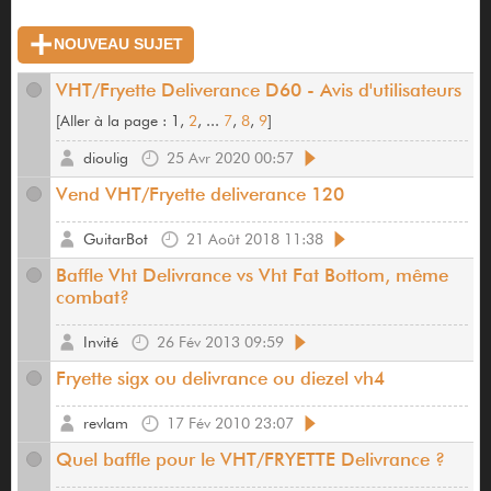
NOUVEAU SUJET
VHT/Fryette Deliverance D60 - Avis d'utilisateurs
[
Aller à la page :
1,
2
, ...
7
,
8
,
9
]
dioulig
25 Avr 2020 00:57
Vend VHT/Fryette deliverance 120
GuitarBot
21 Août 2018 11:38
Baffle Vht Delivrance vs Vht Fat Bottom, même
combat?
Invité
26 Fév 2013 09:59
Fryette sigx ou delivrance ou diezel vh4
revlam
17 Fév 2010 23:07
Quel baffle pour le VHT/FRYETTE Delivrance ?