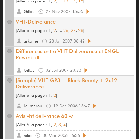
[
Aller à la page :
1,
2
, ...
13
,
14
,
15
]
Gillou
27 Nov 2007 15:55
VHT-Deliverance
[
Aller à la page :
1,
2
, ...
26
,
27
,
28
]
arkame
28 Juil 2007 08:42
Différences entre VHT Deliverance et ENGL
Powerball
Gillou
02 Juil 2007 20:23
[Sample] VHT GP3 + Black Beauty + 2x12
Deliverance
[
Aller à la page :
1,
2
]
Le_mérou
19 Déc 2006 13:47
Avis vht delivrance 60 w
[
Aller à la page :
1,
2
,
3
,
4
]
niko
30 Mar 2006 16:36