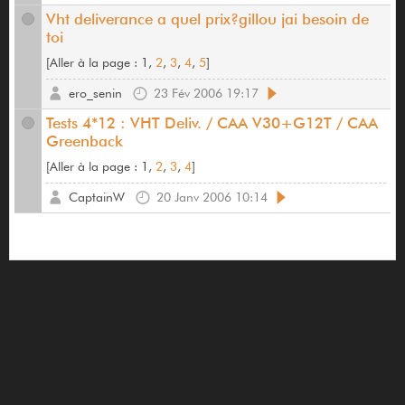
Vht deliverance a quel prix?gillou jai besoin de
toi
[
Aller à la page :
1,
2
,
3
,
4
,
5
]
ero_senin
23 Fév 2006 19:17
Tests 4*12 : VHT Deliv. / CAA V30+G12T / CAA
Greenback
[
Aller à la page :
1,
2
,
3
,
4
]
CaptainW
20 Janv 2006 10:14