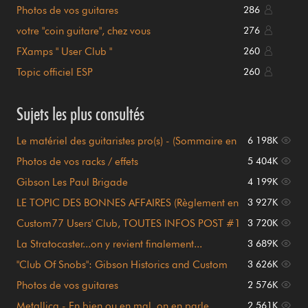
Shop
Photos de vos guitares
286
votre "coin guitare", chez vous
276
FXamps " User Club "
260
Topic officiel ESP
260
Sujets les plus consultés
Le matériel des guitaristes pro(s) - (Sommaire en
6 198K
page 1)
Photos de vos racks / effets
5 404K
Gibson Les Paul Brigade
4 199K
LE TOPIC DES BONNES AFFAIRES (Règlement en
3 927K
page 1)
Custom77 Users' Club, TOUTES INFOS POST #1
3 720K
!!!
La Stratocaster...on y revient finalement...
3 689K
"Club Of Snobs": Gibson Historics and Custom
3 626K
Shop
Photos de vos guitares
2 576K
Metallica - En bien ou en mal, on en parle
2 561K