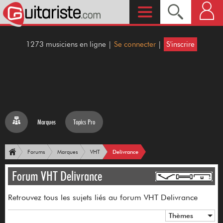
1273 musiciens en ligne |
Se connecter
|
S'inscrire
Marques
Topics Pro
Delivrance
Forums
Marques
VHT
Forum VHT Delivrance
Retrouvez tous les sujets liés au forum VHT Delivrance
Thèmes