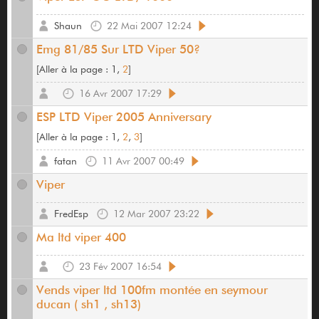
Shaun
22 Mai 2007 12:24
Emg 81/85 Sur LTD Viper 50?
[
Aller à la page :
1,
2
]
16 Avr 2007 17:29
ESP LTD Viper 2005 Anniversary
[
Aller à la page :
1,
2
,
3
]
fatan
11 Avr 2007 00:49
Viper
FredEsp
12 Mar 2007 23:22
Ma ltd viper 400
23 Fév 2007 16:54
Vends viper ltd 100fm montée en seymour
ducan ( sh1 , sh13)