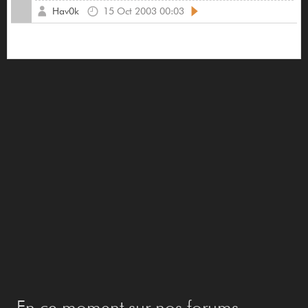
Hav0k
15 Oct 2003 00:03
En ce moment sur nos forums...