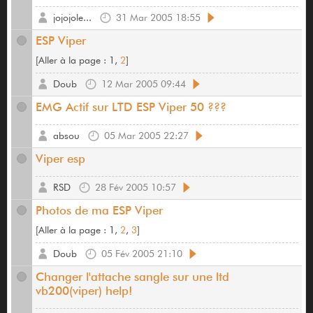
jojojole...
31 Mar 2005 18:55
ESP Viper
[
Aller à la page :
1,
2
]
Doub
12 Mar 2005 09:44
EMG Actif sur LTD ESP Viper 50 ???
absou
05 Mar 2005 22:27
Viper esp
RSD
28 Fév 2005 10:57
Photos de ma ESP Viper
[
Aller à la page :
1,
2
,
3
]
Doub
05 Fév 2005 21:10
Changer l'attache sangle sur une ltd
vb200(viper) help!