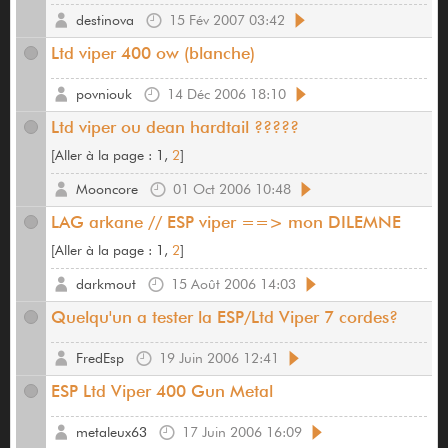
destinova
15 Fév 2007 03:42
Ltd viper 400 ow (blanche)
povniouk
14 Déc 2006 18:10
Ltd viper ou dean hardtail ?????
[
Aller à la page :
1,
2
]
Mooncore
01 Oct 2006 10:48
LAG arkane // ESP viper ==> mon DILEMNE
[
Aller à la page :
1,
2
]
darkmout
15 Août 2006 14:03
Quelqu'un a tester la ESP/Ltd Viper 7 cordes?
FredEsp
19 Juin 2006 12:41
ESP Ltd Viper 400 Gun Metal
metaleux63
17 Juin 2006 16:09