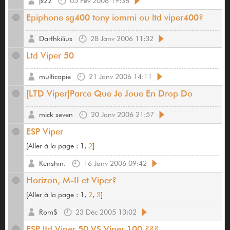
jx22
05 Fév 2006 19:36
Epiphone sg400 tony iommi ou ltd viper400?
Darthkilius
28 Janv 2006 11:32
Ltd Viper 50
multicopie
21 Janv 2006 14:11
[LTD Viper]Parce Que Je Joue En Drop Do
mick seven
20 Janv 2006 21:57
ESP Viper
[
Aller à la page :
1,
2
]
Kenshin.
16 Janv 2006 09:42
Horizon, M-II et Viper?
[
Aller à la page :
1,
2
,
3
]
Rom$
23 Déc 2005 13:02
ESP ltd Viper 50 VS Viper 100 ???