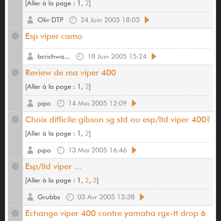
[
Aller à la page :
1,
2
]
Oliv DTP
24 Juin 2005 18:03
Esp viper camo
bcrichwa...
18 Juin 2005 15:24
Review de ma viper 400
[
Aller à la page :
1,
2
]
pipo
14 Mai 2005 12:09
Choix difficile:gibson sg std ou esp/ltd viper 400?
[
Aller à la page :
1,
2
]
pipo
13 Mai 2005 16:46
Esp/ltd viper ...
[
Aller à la page :
1,
2
,
3
]
Grubbs
03 Avr 2005 13:38
Echange viper 400 contre yamaha rgx-tt drop 6