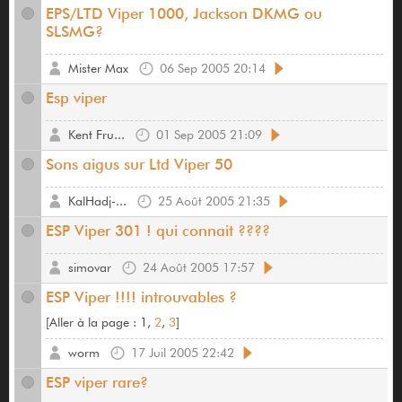
EPS/LTD Viper 1000, Jackson DKMG ou
SLSMG?
Mister Max
06 Sep 2005 20:14
Esp viper
Kent Fru...
01 Sep 2005 21:09
Sons aigus sur Ltd Viper 50
KalHadj-...
25 Août 2005 21:35
ESP Viper 301 ! qui connait ????
simovar
24 Août 2005 17:57
ESP Viper !!!! introuvables ?
[
Aller à la page :
1,
2
,
3
]
worm
17 Juil 2005 22:42
ESP viper rare?