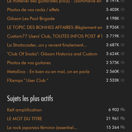
Le matériel des guitaristes pro(s) - (Sommaire en
6 197K
page 1)
Photos de vos racks / effets
5 403K
Gibson Les Paul Brigade
4 198K
LE TOPIC DES BONNES AFFAIRES (Règlement en
3 926K
page 1)
Custom77 Users' Club, TOUTES INFOS POST #1
3 719K
!!!
La Stratocaster...on y revient finalement...
3 687K
"Club Of Snobs": Gibson Historics and Custom
3 624K
Shop
Photos de vos guitares
2 575K
Metallica - En bien ou en mal, on en parle
2 560K
FXamps " User Club "
2 533K
Sujets les plus actifs
Kelt amplification
6 902
LE MOT DU TITRE
21 961
Le rock japonais féminin (essentiel...
15 264