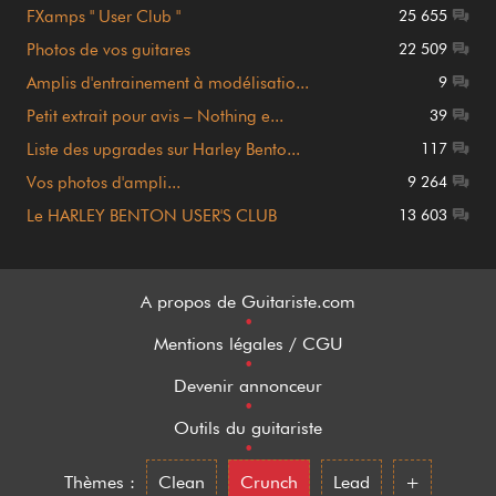
FXamps " User Club "
25 655
Photos de vos guitares
22 509
Amplis d'entrainement à modélisatio...
9
Petit extrait pour avis – Nothing e...
39
Liste des upgrades sur Harley Bento...
117
Vos photos d'ampli...
9 264
Le HARLEY BENTON USER'S CLUB
13 603
A propos de Guitariste.com
•
Mentions légales / CGU
•
Devenir annonceur
•
Outils du guitariste
•
Thèmes :
Clean
Crunch
Lead
+