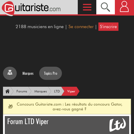
2188 musiciens en ligne |
Se connecter
|
S'inscrire
Marques
Topics Pro
Viper
Forums
Marques
LTD
Concours Guitariste.com : Les résultats du concours Gator,
🎁
avez-vous gagné ?
Forum LTD Viper