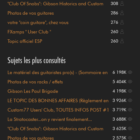
"Club Of Snobs": Gibson Historics and Custom
308
Shop
Photos de vos guitares
286
votre "coin guitare", chez vous
276
FXamps " User Club "
260
Topic officiel ESP
260
Sujets les plus consultés
Le matériel des guitaristes pro(s) - (Sommaire en
6 198K
page 1)
Photos de vos racks / effets
5 404K
Gibson Les Paul Brigade
4 198K
LE TOPIC DES BONNES AFFAIRES (Règlement en
3 926K
page 1)
Custom77 Users' Club, TOUTES INFOS POST #1
3 719K
!!!
La Stratocaster...on y revient finalement...
3 688K
"Club Of Snobs": Gibson Historics and Custom
3 625K
Shop
Photos de vos guitares
2 575K