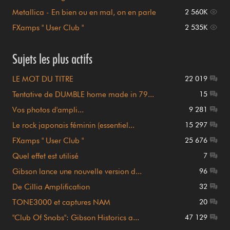
Metallica - En bien ou en mal, on en parle
2 560K
FXamps " User Club "
2 535K
Sujets les plus actifs
LE MOT DU TITRE
22 019
Tentative de DUMBLE home made in 79...
15
Vos photos d'ampli...
9 281
Le rock japonais féminin (essentiel...
15 297
FXamps " User Club "
25 676
Quel effet est utilisé
7
Gibson lance une nouvelle version d...
96
De Cillia Amplification
32
TONE3000 et captures NAM
20
"Club Of Snobs": Gibson Historics a...
47 129