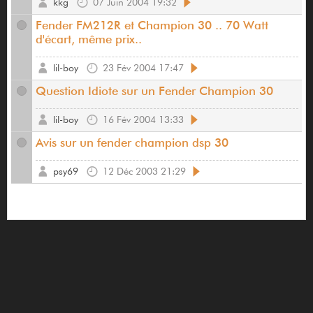
kkg
07 Juin 2004 19:32
Fender FM212R et Champion 30 .. 70 Watt
d'écart, même prix..
lil-boy
23 Fév 2004 17:47
Question Idiote sur un Fender Champion 30
lil-boy
16 Fév 2004 13:33
Avis sur un fender champion dsp 30
psy69
12 Déc 2003 21:29