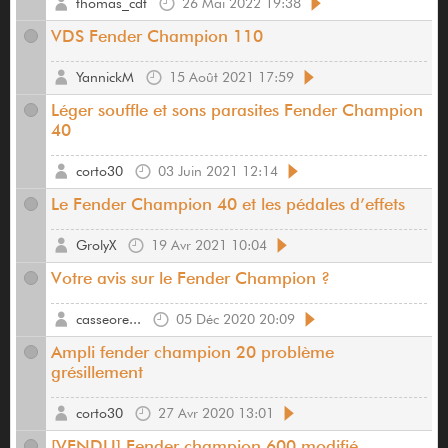
thomas_cdt
26 Mai 2022 19:38
VDS Fender Champion 110
YannickM
15 Août 2021 17:59
Léger souffle et sons parasites Fender Champion
40
corto30
03 Juin 2021 12:14
Le Fender Champion 40 et les pédales d’effets
GrolyX
19 Avr 2021 10:04
Votre avis sur le Fender Champion ?
casseore...
05 Déc 2020 20:09
Ampli fender champion 20 problème
grésillement
corto30
27 Avr 2020 13:01
[VENDU] Fender champion 600 modifié