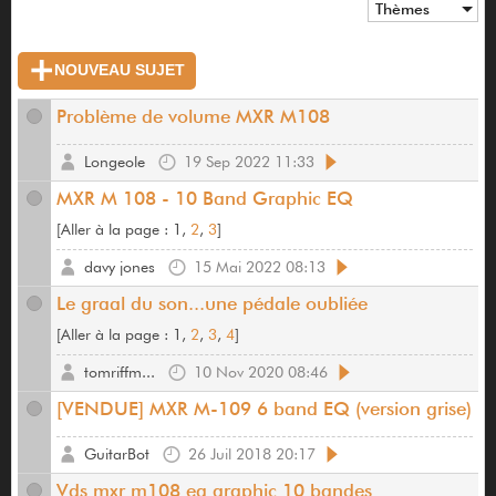
Thèmes
NOUVEAU SUJET
Problème de volume MXR M108
Longeole
19 Sep 2022 11:33
MXR M 108 - 10 Band Graphic EQ
[
Aller à la page :
1,
2
,
3
]
davy jones
15 Mai 2022 08:13
Le graal du son...une pédale oubliée
[
Aller à la page :
1,
2
,
3
,
4
]
tomriffm...
10 Nov 2020 08:46
[VENDUE] MXR M-109 6 band EQ (version grise)
GuitarBot
26 Juil 2018 20:17
Vds mxr m108 eq graphic 10 bandes