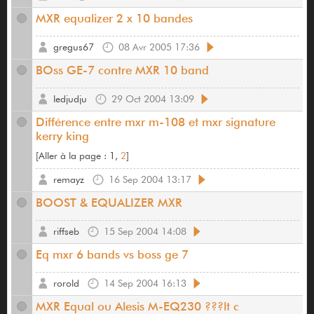
MXR equalizer 2 x 10 bandes
gregus67
08 Avr 2005 17:36
BOss GE-7 contre MXR 10 band
ledjudju
29 Oct 2004 13:09
Différence entre mxr m-108 et mxr signature
kerry king
[
Aller à la page :
1,
2
]
remayz
16 Sep 2004 13:17
BOOST & EQUALIZER MXR
riffseb
15 Sep 2004 14:08
Eq mxr 6 bands vs boss ge 7
rorold
14 Sep 2004 16:13
MXR Equal ou Alesis M-EQ230 ???lt c