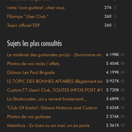
votre "coin guitare", chez vous
276
FXamps " User Club "
260
Topic officiel ESP
260
Sujets les plus consultés
Le matériel des guitaristes pro(s) - (Sommaire en
6 198K
page 1)
Photos de vos racks / effets
5 404K
Gibson Les Paul Brigade
4 199K
LE TOPIC DES BONNES AFFAIRES (Règlement en
3 927K
page 1)
Custom77 Users' Club, TOUTES INFOS POST #1
3 720K
!!!
La Stratocaster...on y revient finalement...
3 689K
"Club Of Snobs": Gibson Historics and Custom
3 626K
Shop
Photos de vos guitares
2 576K
Metallica - En bien ou en mal, on en parle
2 561K