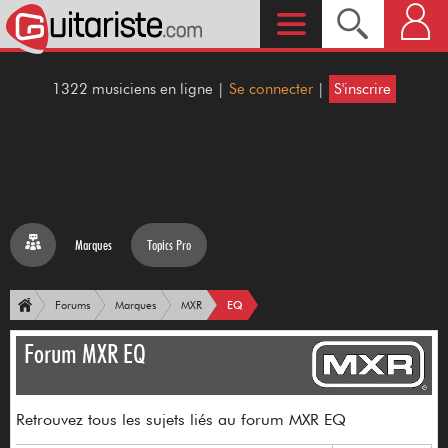
1322 musiciens en ligne |
Se connecter
|
S'inscrire
Marques
Topics Pro
EQ
Forums
Marques
MXR
Forum MXR EQ
Retrouvez tous les sujets liés au forum MXR EQ