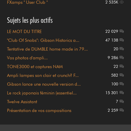
FXamps " User Club "
2 535K
Sujets les plus actifs
LE MOT DU TITRE
22 029
"Club Of Snobs": Gibson Historics a...
47 138
Tentative de DUMBLE home made in 79...
20
Vos photos d'ampli...
9 286
TONE3000 et captures NAM
22
Ampli lampes son clair et crunch? F...
582
Gibson lance une nouvelle version d...
100
Le rock japonais féminin (essentiel...
15 301
Twelve Assistant
7
Présentation de vos compositions
2 259