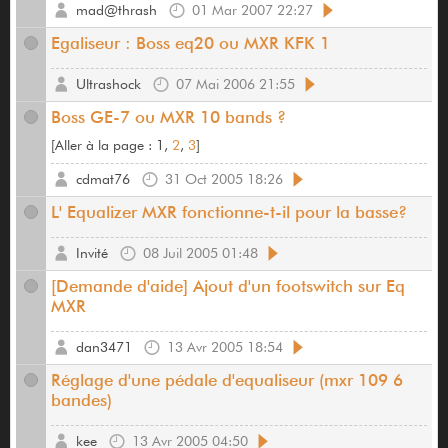
mad@thrash
01 Mar 2007 22:27
Egaliseur : Boss eq20 ou MXR KFK 1
Ultrashock
07 Mai 2006 21:55
Boss GE-7 ou MXR 10 bands ?
[
Aller à la page :
1,
2
,
3
]
cdmat76
31 Oct 2005 18:26
L' Equalizer MXR fonctionne-t-il pour la basse?
Invité
08 Juil 2005 01:48
[Demande d'aide] Ajout d'un footswitch sur Eq
MXR
dan3471
13 Avr 2005 18:54
Réglage d'une pédale d'equaliseur (mxr 109 6
bandes)
kee
13 Avr 2005 04:50