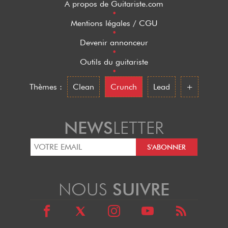
A propos de Guitariste.com
•
Mentions légales / CGU
•
Devenir annonceur
•
Outils du guitariste
•
Thèmes :
Clean
Crunch
Lead
+
NEWS
LETTER
NOUS
SUIVRE