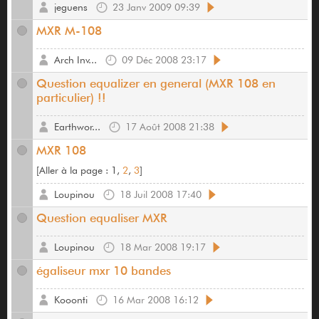
jeguens
23 Janv 2009 09:39
MXR M-108
Arch Inv...
09 Déc 2008 23:17
Question equalizer en general (MXR 108 en
particulier) !!
Earthwor...
17 Août 2008 21:38
MXR 108
[
Aller à la page :
1,
2
,
3
]
Loupinou
18 Juil 2008 17:40
Question equaliser MXR
Loupinou
18 Mar 2008 19:17
égaliseur mxr 10 bandes
Kooonti
16 Mar 2008 16:12