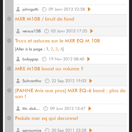
johngotti
09 Janv 2013 22:58
MXR M108 / bruit de fond
versus158
05 Janv 2013 17:35
Trucs et astuces sur le MXR EQ M 108
[
Aller à la page :
1,
2
,
3
,
4
]
bobygap
19 Nov 2012 08:40
MRX M108 boost ou volume ?
Suhrantho
22 Sep 2012 19:03
[PANNE Avis aux pros] MXR EQ-6 band : plus de
son !
Mr. dick...
09 Juin 2012 13:47
Pedale mxr eq qui deconne!
garoumire
30 Sep 2011 23:28