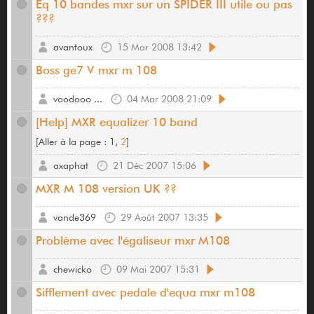
Eq 10 bandes mxr sur un SPIDER III utile ou pas
???
avantoux
15 Mar 2008 13:42
Boss ge7 V mxr m 108
voodooo ...
04 Mar 2008 21:09
[Help] MXR equalizer 10 band
[
Aller à la page :
1,
2
]
axaphat
21 Déc 2007 15:06
MXR M 108 version UK ??
vande369
29 Août 2007 13:35
Problème avec l'égaliseur mxr M108
chewicko
09 Mai 2007 15:31
Sifflement avec pedale d'equa mxr m108