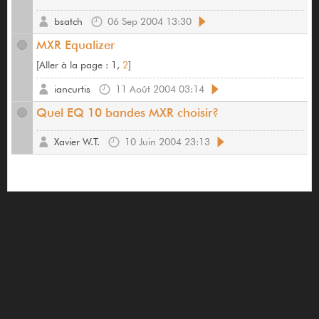
bsatch
06 Sep 2004 13:30
MXR Equalizer
[
Aller à la page :
1,
2
]
iancurtis
11 Août 2004 03:14
Quel EQ 10 bandes MXR choisir?
Xavier W.T.
10 Juin 2004 23:13