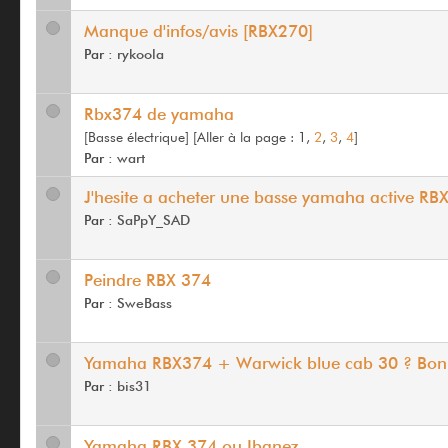
Manque d'infos/avis [RBX270]
Par :
rykoola
Rbx374 de yamaha
[Basse électrique]
[
Aller à la page :
1,
2
,
3
,
4
]
Par :
wart
J'hesite a acheter une basse yamaha active RB
Par :
SaPpY_SAD
Peindre RBX 374
Par :
SweBass
Yamaha RBX374 + Warwick blue cab 30 ? Bon
Par :
bis31
Yamaha RBX 374 ou Ibanez