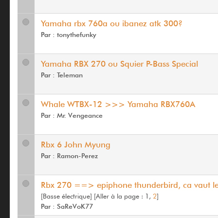
Yamaha rbx 760a ou ibanez atk 300?
Par :
tonythefunky
Yamaha RBX 270 ou Squier P-Bass Special
Par :
Teleman
Whale WTBX-12 >>> Yamaha RBX760A
Par :
Mr. Vengeance
Rbx 6 John Myung
Par :
Ramon-Perez
Rbx 270 ==> epiphone thunderbird, ca vaut l
[Basse électrique]
[
Aller à la page :
1,
2
]
Par :
SaReVoK77