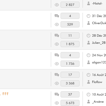
-Histal-
2 827
4
31 Déc 2
OliverDu
529
11
28 Déc 2
Julien_2B
1 875
4
24 Nov 2
aligan12
1 736
17
16 Août 
Floflow
3 368
. ???
37
10 Août 
_Arsène
5 673