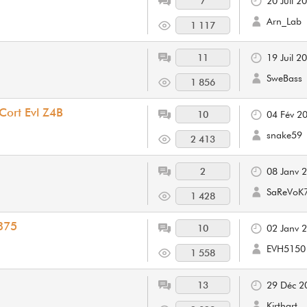
7
20 Juil 2
Arn_Lab
1 117
11
19 Juil 2
SweBass
1 856
Cort Evl Z4B
10
04 Fév 2
snake59
2 413
2
08 Janv 
SaReVoK
1 428
375
10
02 Janv 
EVH5150
1 558
13
29 Déc 2
Kirthart