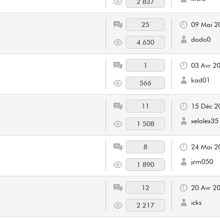
2 837
25
09 Mai 2
dodo0
4 630
1
03 Avr 2
kad01
566
11
15 Déc 2
xelalex35
1 508
8
24 Mai 2
jcm050
1 890
12
20 Avr 2
icks
2 217