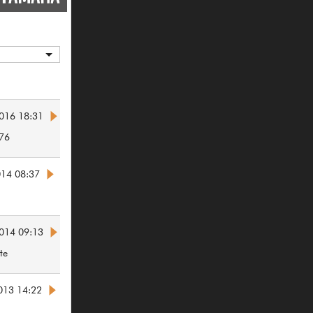
016 18:31
76
014 08:37
014 09:13
te
013 14:22