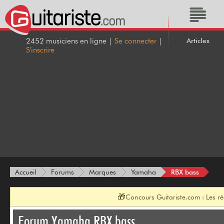
Articles
2452 musiciens en ligne |
Se connecter
|
S'inscrire
RBX bass
Accueil
Forums
Marques
Yamaha
🎁
Concours Guitariste.com : Les r
Forum Yamaha RBX bass