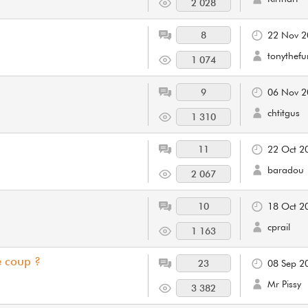
2 028
8
22 Nov 2
tonythefu
1 074
9
06 Nov 2
chtitgus
1 310
11
22 Oct 2
baradou
2 067
10
18 Oct 2
cprail
1 163
e coup ?
23
08 Sep 2
Mr Pissy
3 382