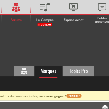
Petites
Forums
Le Campus
Espace achat
annonce
NOUVEAU
Marques
Topics Pro
ésultats du concours Gator, avez-vous gagné ?
Participer