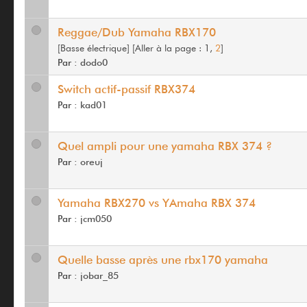
Reggae/Dub Yamaha RBX170
[Basse électrique]
[
Aller à la page :
1,
2
]
Par :
dodo0
Switch actif-passif RBX374
Par :
kad01
Quel ampli pour une yamaha RBX 374 ?
Par :
oreuj
Yamaha RBX270 vs YAmaha RBX 374
Par :
jcm050
Quelle basse après une rbx170 yamaha
Par :
jobar_85