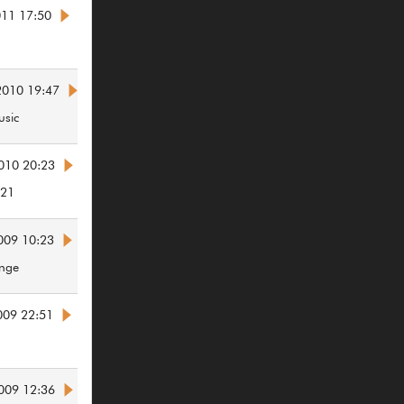
011 17:50
2010 19:47
sic
2010 20:23
e21
009 10:23
nge
009 22:51
2009 12:36