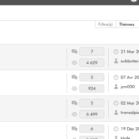
Filtre(s)
Thèmes
7
21 Mar 2
subbuteo
4 629
3
07 Avr 2
jcm050
924
5
02 Mar 2
transalpis
6 499
6
19 Déc 2
ktofe