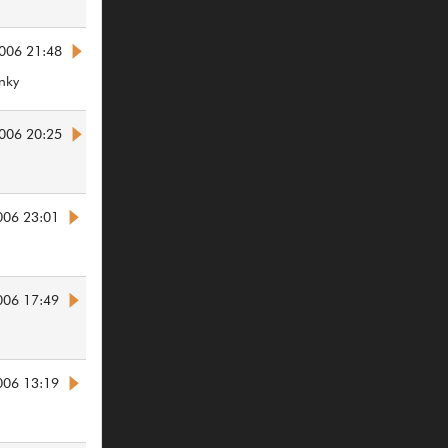
006 21:48
nky
006 20:25
006 23:01
006 17:49
006 13:19