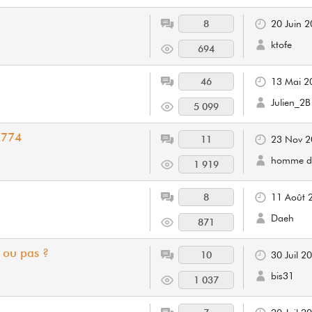
8
20 Juin 
ktofe
694
46
13 Mai 2
Julien_2B
5 099
X774
11
23 Nov 2
homme de
1 919
8
11 Août 
Daeh
871
 ou pas ?
10
30 Juil 2
bis31
1 037