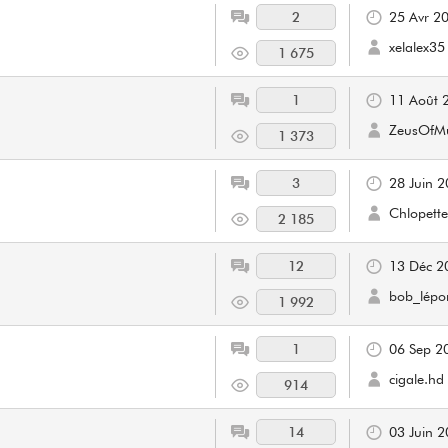
2
25 Avr 2
xelalex35
1 675
1
11 Août 
ZeusOfMu
1 373
3
28 Juin 
Chlopett
2 185
12
13 Déc 2
bob_lépo
1 992
1
06 Sep 2
cigale.hd
914
14
03 Juin 