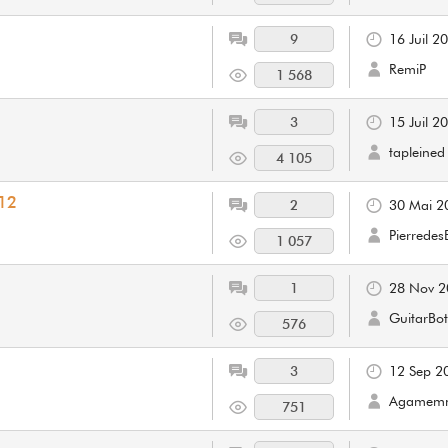
9
16 Juil 2
RemiP
1 568
3
15 Juil 2
tapleined
4 105
-12
2
30 Mai 2
PierredesE
1 057
1
28 Nov 2
GuitarBot
576
3
12 Sep 2
Agamem
751