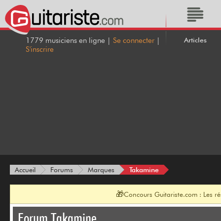
Articles
1779 musiciens en ligne |
Se connecter
|
S'inscrire
Takamine
Accueil
Forums
Marques
🎁
Concours Guitariste.com : Les r
Forum Takamine