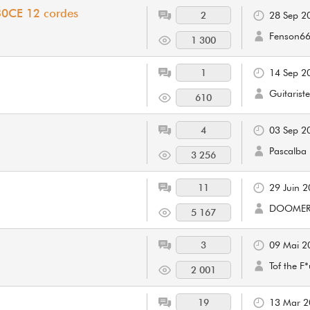
30CE 12 cordes
2
28 Sep 2
Fenson6
1 300
1
14 Sep 2
Guitarist
610
4
03 Sep 2
Pascalba
3 256
11
29 Juin 
DOOME
5 167
3
09 Mai 2
Tof the F
2 001
19
13 Mar 2