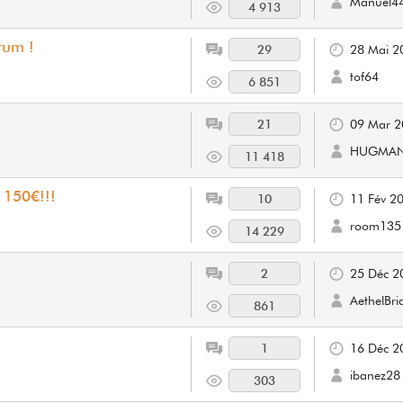
Manuel4
4 913
rum !
29
28 Mai 2
tof64
6 851
21
09 Mar 2
HUGMA
11 418
 150€!!!
10
11 Fév 2
room135
14 229
2
25 Déc 2
AethelBri
861
1
16 Déc 2
ibanez28
303