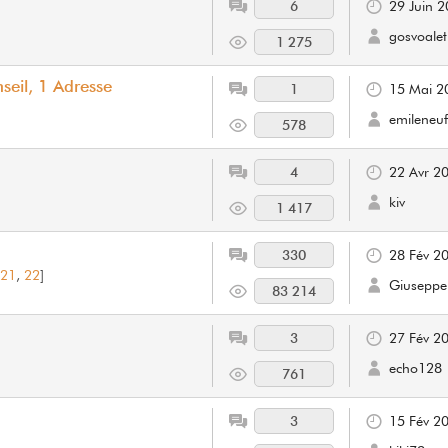
6
29 Juin 
gosvoalet
1 275
seil, 1 Adresse
1
15 Mai 2
emileneuf
578
4
22 Avr 2
kiv
1 417
330
28 Fév 2
,
21
,
22
]
GiuseppeP
83 214
3
27 Fév 2
echo128
761
3
15 Fév 2