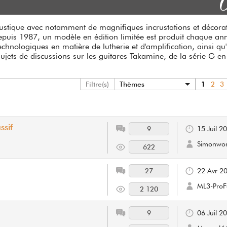
acoustique avec notamment de magnifiques incrustations et décora
epuis 1987, un modèle en édition limitée est produit chaque an
chnologiques en matière de lutherie et d'amplification, ainsi qu
sujets de discussions sur les guitares Takamine, de la série G e
Filtre(s)
Thèmes
1
2
3
ssif
9
15 Juil 2
Simonwor
622
27
22 Avr 2
ML3-Pro
2 120
9
06 Juil 2