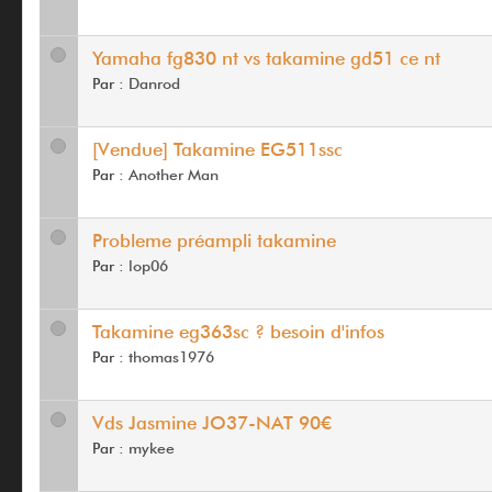
Yamaha fg830 nt vs takamine gd51 ce nt
Par :
Danrod
[Vendue] Takamine EG511ssc
Par :
Another Man
Probleme préampli takamine
Par :
lop06
Takamine eg363sc ? besoin d'infos
Par :
thomas1976
Vds Jasmine JO37-NAT 90€
Par :
mykee