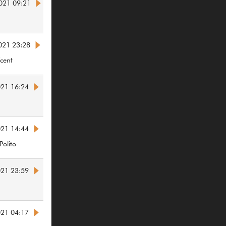
2021 09:21
021 23:28
cent
021 16:24
021 14:44
olito
021 23:59
021 04:17