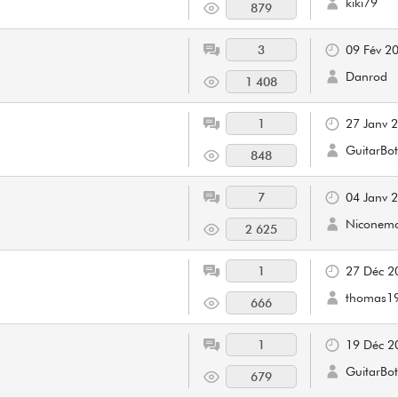
kiki79
879
3
09 Fév 2
Danrod
1 408
1
27 Janv 
GuitarBot
848
7
04 Janv 
Niconem
2 625
1
27 Déc 2
thomas1
666
1
19 Déc 2
GuitarBot
679