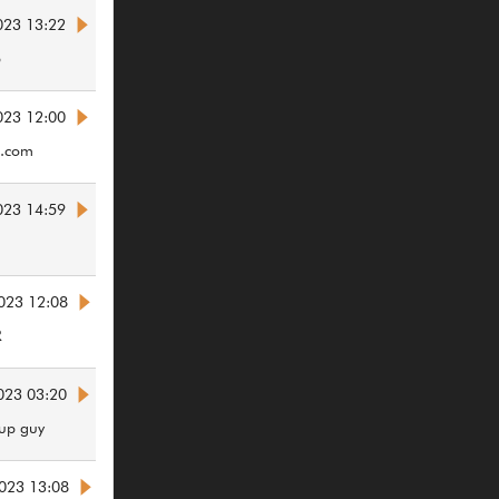
023 13:22
6
023 12:00
e.com
023 14:59
2023 12:08
R
023 03:20
*up guy
023 13:08