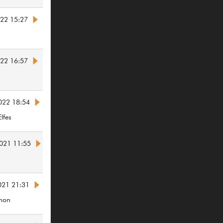
022 15:27
022 16:57
022 18:54
lfes
021 11:55
021 21:31
non