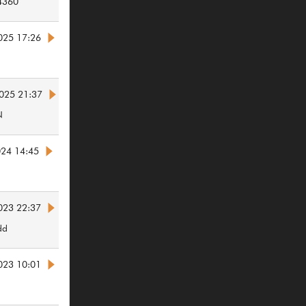
4360
025 17:26
025 21:37
N
024 14:45
023 22:37
dd
023 10:01