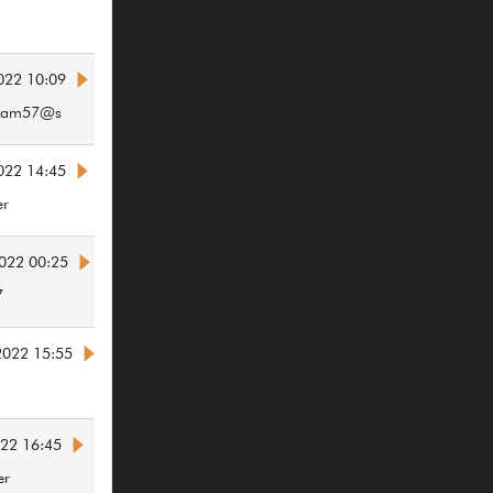
022 10:09
adam57@s
022 14:45
er
022 00:25
7
2022 15:55
022 16:45
er