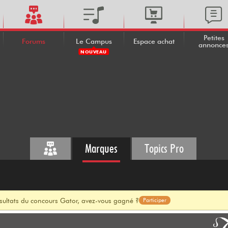
Petites
Forums
Le Campus
Espace achat
annonce
NOUVEAU
Marques
Topics Pro
ésultats du concours Gator, avez-vous gagné ?
Participer