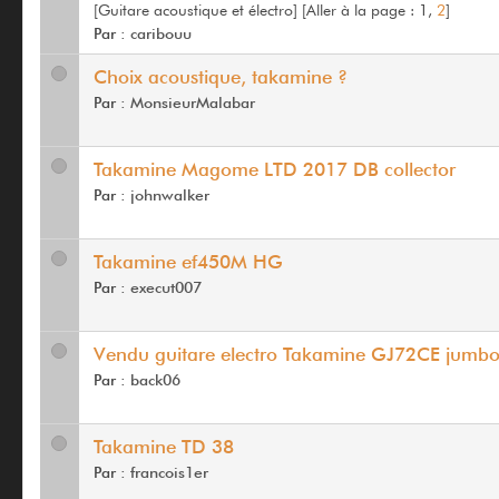
[Guitare acoustique et électro]
[
Aller à la page :
1,
2
]
Par :
caribouu
Choix acoustique, takamine ?
Par :
MonsieurMalabar
Takamine Magome LTD 2017 DB collector
Par :
johnwalker
Takamine ef450M HG
Par :
execut007
Vendu guitare electro Takamine GJ72CE jumb
Par :
back06
Takamine TD 38
Par :
francois1er