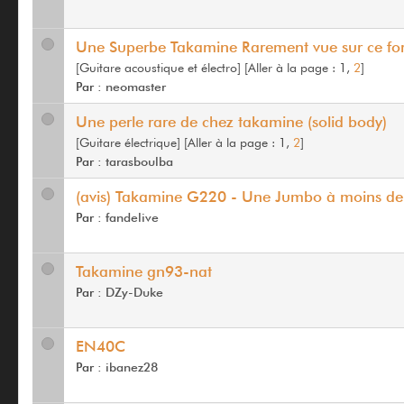
Une Superbe Takamine Rarement vue sur ce fo
[Guitare acoustique et électro]
[
Aller à la page :
1,
2
]
Par :
neomaster
Une perle rare de chez takamine (solid body)
[Guitare électrique]
[
Aller à la page :
1,
2
]
Par :
tarasboulba
(avis) Takamine G220 - Une Jumbo à moins de
Par :
fandelive
Takamine gn93-nat
Par :
DZy-Duke
EN40C
Par :
ibanez28