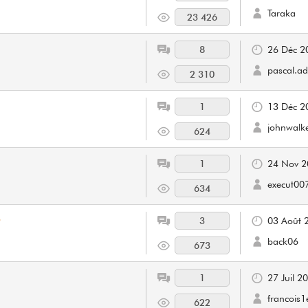
Taraka
23 426
8
26 Déc 2
pascal.
2 310
1
13 Déc 2
johnwalk
624
1
24 Nov 2
execut00
634
o
3
03 Août 
back06
673
1
27 Juil 2
francois1
622