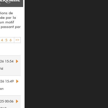
tions de
née par la
'un motif
n passant par
4
5
6
>>
026 15:54
ld
026 15:49
Fan
025 00:06