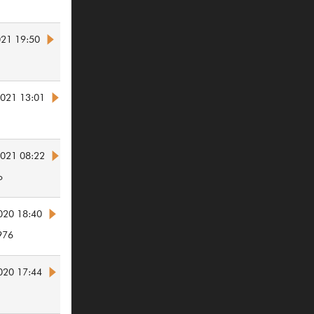
021 19:50
2021 13:01
2021 08:22
o
020 18:40
976
020 17:44