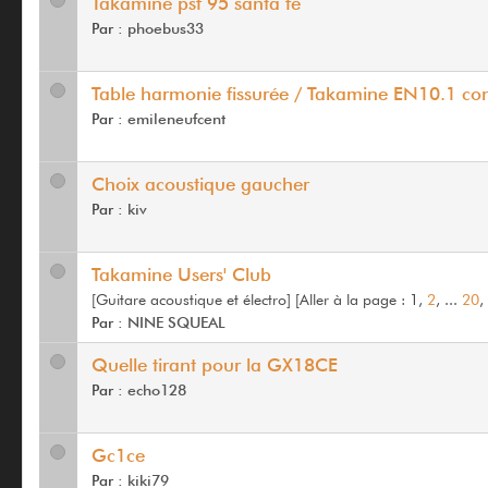
Takamine psf 95 santa fe
Par :
phoebus33
Table harmonie fissurée / Takamine EN10.1 con
Par :
emileneufcent
Choix acoustique gaucher
Par :
kiv
Takamine Users' Club
[Guitare acoustique et électro]
[
Aller à la page :
1,
2
, ...
20
Par :
NINE SQUEAL
Quelle tirant pour la GX18CE
Par :
echo128
Gc1ce
Par :
kiki79